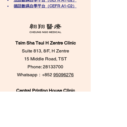
法語數碼自學平台（CEFR A1-C2）
德語數碼自學平台（CEFR A1-C2）
Tsim Sha Tsui H Zentre Clinic
Suite 813, 8/F, H Zentre
15 Middle Road, TST
Phone:
28133700
​Whatsapp：+852
95096276
Central Printing House Clinic
Room 303A & 305,
3/F, Printing House,
6 Duddell Street, Central
Phone:
28716733
/
28716788