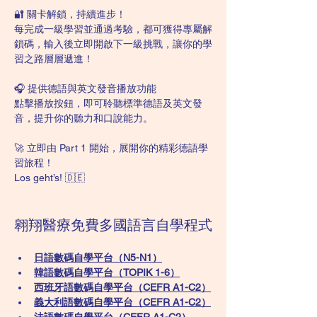
🔐 關卡解鎖，持續進步！
每完成一級學習並通過考驗，都可獲得專屬解
鎖碼，輸入後立即開啟下一級挑戰，讓你的學
習之路層層遞進！
🎧 提供德語與英文發音播放功能
點擊播放按鈕，即可聆聽標準德語及英文發
音，提升你的聽力和口說能力。
🚀 立即由 Part 1 開始，展開你的精彩德語學
習旅程！
Los geht’s! 🇩🇪
翱翔醫療免費多國語言自學程式
日語數碼自學平台（N5-N1）
韓語數碼自學平台​（TOPIK 1-6）
西班牙語數碼自學平台（CEFR A1-C2）
義大利語數碼自學平台（CEFR A1-C2）