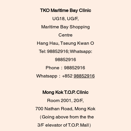
TKO Maritime Bay Clinic
UG18, UG/F,
Maritime Bay Shopping
Centre
Hang Hau, Tseung Kwan O
Tel: 98852916; Whatsapp:
98852916
​Phone：98852916
Whatsapp：+852
98852916
Mong Kok T.O.P. Clinic
Room 2001, 20/F,
700 Nathan Road, Mong Kok
​（Going above from the the
3/F elevator of T.O.P. Mall）