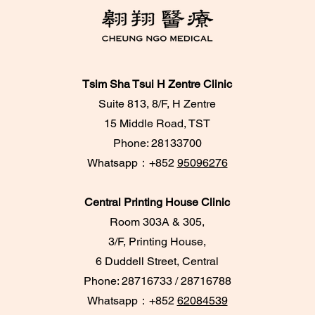
Tsim Sha Tsui H Zentre Clinic
Suite 813, 8/F, H Zentre
15 Middle Road, TST
Phone: 28133700
​Whatsapp：+852
95096276
Central Printing House Clinic
Room 303A & 305,
3/F, Printing House,
6 Duddell Street, Central
Phone: 28716733 / 28716788
Whatsapp：+852
62084539