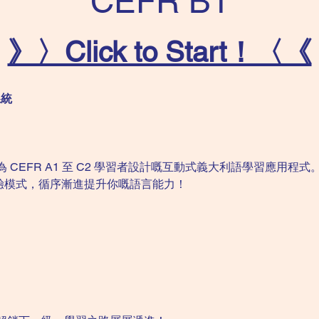
CEFR B1
》〉Click to Start！〈《
系統
EFR A1 至 C2 學習者設計嘅互動式義大利語學習應用程式。透
驗模式，循序漸進提升你嘅語言能力！