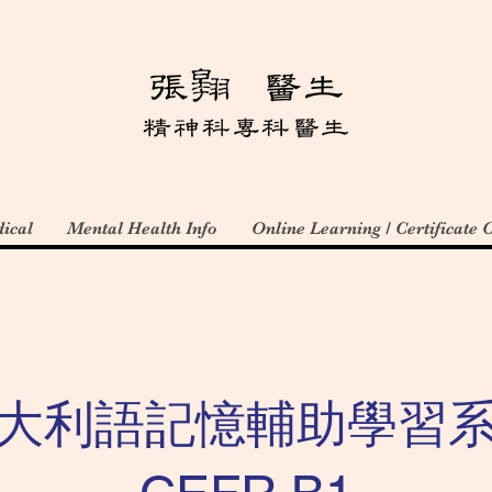
ical
Mental Health Info
Online Learning / Certificate 
大利語記憶輔助學習