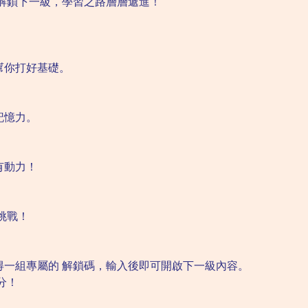
解鎖下一級，學習之路層層遞進！
幫你打好基礎。
記憶力。
有動力！
挑戰！
得一組專屬的 解鎖碼，輸入後即可開啟下一級內容。
分！