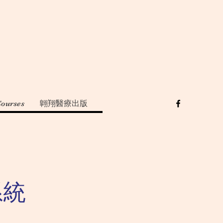
Courses
翺翔醫療出版
系統