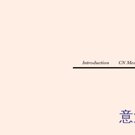
Introduction
CN Med
意