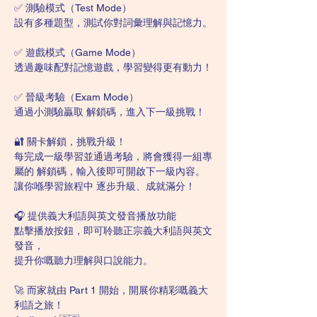
✅ 測驗模式（Test Mode）
設有多種題型，測試你對詞彙理解與記憶力。
✅ 遊戲模式（Game Mode）
透過趣味配對記憶遊戲，學習變得更有動力！
✅ 晉級考驗（Exam Mode）
通過小測驗贏取 解鎖碼，進入下一級挑戰！
🔐 關卡解鎖，挑戰升級！
每完成一級學習並通過考驗，將會獲得一組專
屬的 解鎖碼，輸入後即可開啟下一級內容。
讓你喺學習旅程中 逐步升級、成就滿分！
🎧 提供義大利語與英文發音播放功能
點擊播放按鈕，即可聆聽正宗義大利語與英文
發音，
提升你嘅聽力理解與口說能力。
🚀 而家就由 Part 1 開始，開展你精彩嘅義大
利語之旅！