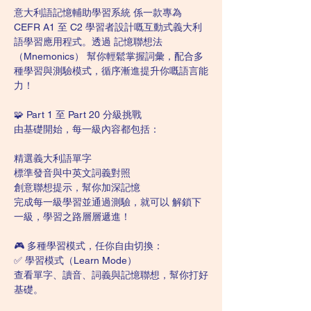
意大利語記憶輔助學習系統 係一款專為 
CEFR A1 至 C2 學習者設計嘅互動式義大利
語學習應用程式。透過 記憶聯想法
（Mnemonics） 幫你輕鬆掌握詞彙，配合多
種學習與測驗模式，循序漸進提升你嘅語言能
力！
🧩 Part 1 至 Part 20 分級挑戰
由基礎開始，每一級內容都包括：
精選義大利語單字
標準發音與中英文詞義對照
創意聯想提示，幫你加深記憶
完成每一級學習並通過測驗，就可以 解鎖下
一級，學習之路層層遞進！
🎮 多種學習模式，任你自由切換：
✅ 學習模式（Learn Mode）
查看單字、讀音、詞義與記憶聯想，幫你打好
基礎。