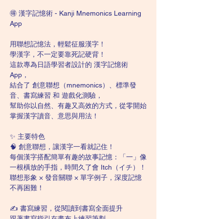
🉐 漢字記憶術 - Kanji Mnemonics Learning 
App
用聯想記憶法，輕鬆征服漢字！
學漢字，不一定要靠死記硬背！
這款專為日語學習者設計的 漢字記憶術 
App，
結合了 創意聯想（mnemonics）、標準發
音、書寫練習 和 遊戲化測驗，
幫助你以自然、有趣又高效的方式，從零開始
掌握漢字讀音、意思與用法！
✨ 主要特色
🧠 創意聯想，讓漢字一看就記住！
每個漢字搭配簡單有趣的故事記憶：「一」像
一根橫放的手指，時間久了會 Itch（イチ）！
聯想形象 × 發音關聯 × 單字例子，深度記憶
不再困難！
✍️ 書寫練習，從閱讀到書寫全面提升
跟著書寫指引在畫布上練習筆劃，