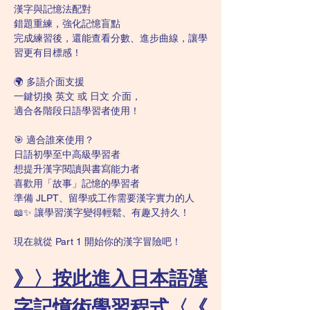
漢字與記憶法配對
錯題重練，強化記憶盲點
完成練習後，還能查看分數、進步曲線，讓學
習更有目標感！
🌍 多語介面支援
一鍵切換 英文 或 日文 介面，
適合各階段日語學習者使用！
🎯 適合誰來使用？
日語初學至中高級學習者
想提升漢字閱讀與書寫能力者
喜歡用「故事」記憶的學習者
準備 JLPT、留學或工作需要漢字實力的人
📖✨ 讓學習漢字變得輕鬆、有趣又持久！
現在就從 Part 1 開始你的漢字冒險吧！
》〉按此進入日本語漢
字記憶術學習程式〈《