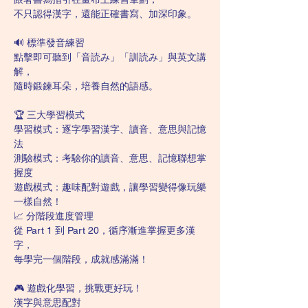
不只認得漢字，還能正確書寫、加深印象。
🔊 標準發音練習
點擊即可聽到「音読み」「訓読み」與英文講
解，
隨時鍛鍊耳朵，培養自然的語感。
🏆 三大學習模式
學習模式：逐字學習漢字、讀音、意思與記憶
法
測驗模式：考驗你的讀音、意思、記憶聯想掌
握度
遊戲模式：趣味配對遊戲，讓學習變得像玩樂
一樣自然！
📈 分階段進度管理
從 Part 1 到 Part 20，循序漸進掌握更多漢
字，
每學完一個階段，成就感滿滿！
🎮 遊戲化學習，挑戰更好玩！
漢字與意思配對