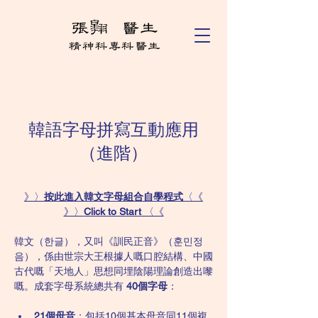
韓語字母拼寫互動應用
（進階）
》〉
按此進入韓文字母組合自學程式
〈《
》〉
Click to Start
 〈《
韓文（한글），又叫《訓民正音》（훈민정
음），係由世宗大王根據人嘅口腔結構、中國
古代嘅「天地人」思想同埋陰陽理論創造出嚟
嘅。成套字母系統總共有 
40個字母
：
21個母音
：包括10個基本母音同11個複