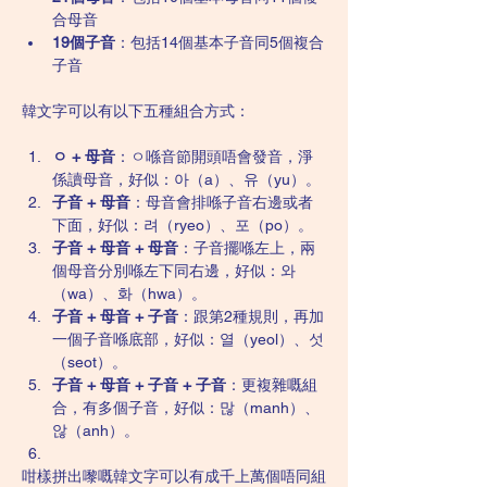
合母音
19個子音
：包括14個基本子音同5個複合
子音
韓文字可以有以下五種組合方式：
ㅇ + 母音
：ㅇ喺音節開頭唔會發音，淨
係讀母音，好似：아（a）、유（yu）。
子音 + 母音
：母音會排喺子音右邊或者
下面，好似：려（ryeo）、포（po）。
子音 + 母音 + 母音
：子音擺喺左上，兩
個母音分別喺左下同右邊，好似：와
（wa）、화（hwa）。
子音 + 母音 + 子音
：跟第2種規則，再加
一個子音喺底部，好似：열（yeol）、섯
（seot）。
子音 + 母音 + 子音 + 子音
：更複雜嘅組
合，有多個子音，好似：많（manh）、
않（anh）。
咁樣拼出嚟嘅韓文字可以有成千上萬個唔同組