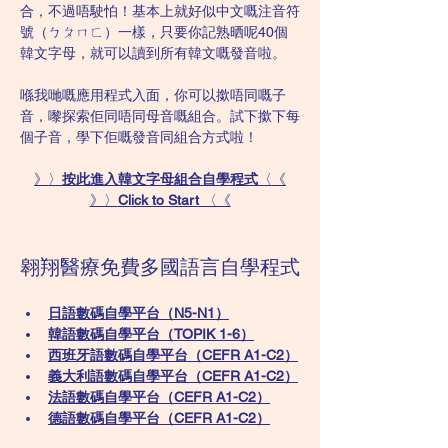
合，不過唔駛怕！基本上就好似中文嘅注音符
號（ㄅㄆㄇㄈ）一樣，只要你記熟晒呢40個
韓文字母，就可以讀到所有韓文嘅發音啦。
喺我哋嘅應用程式入面，你可以撳唔同嘅子
音，嚟探索佢同唔同母音嘅組合。試下撳下每
個子音，學下佢嘅發音同組合方式啦！
》〉
按此進入韓文字母組合自學程式
〈《
》〉
Click to Start
 〈《
翱翔醫療免費多國語言自學程式
日語數碼自學平台（N5-N1）
韓語數碼自學平台​（TOPIK 1-6）
西班牙語數碼自學平台（CEFR A1-C2）
義大利語數碼自學平台（CEFR A1-C2）
法語數碼自學平台（CEFR A1-C2）
德語數碼自學平台（CEFR A1-C2）