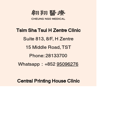
Tsim Sha Tsui H Zentre Clinic
Suite 813, 8/F, H Zentre
15 Middle Road, TST
Phone:
28133700
​Whatsapp：+852
95096276
Central Printing House Clinic
Room 303A & 305,
3/F, Printing House,
6 Duddell Street, Central
Phone:
28716733
/
28716788
Whatsapp：+852
62084539