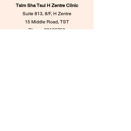
Tsim Sha Tsui H Zentre Clinic
Suite 813, 8/F, H Zentre
15 Middle Road, TST
Phone:
28133700
​Whatsapp：+852
95096276
Central Printing House Clinic
Room 303A & 305,
3/F, Printing House,
6 Duddell Street, Central
Phone:
28716733
/
28716788
Whatsapp：+852
62084539
TKO Maritime Bay Clinic
UG18, UG/F,
Maritime Bay Shopping Centre