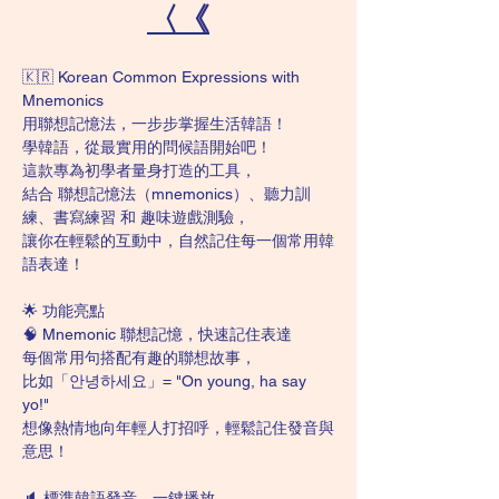
〈《
🇰🇷 Korean Common Expressions with 
Mnemonics
用聯想記憶法，一步步掌握生活韓語！
學韓語，從最實用的問候語開始吧！
這款專為初學者量身打造的工具，
結合 聯想記憶法（mnemonics）、聽力訓
練、書寫練習 和 趣味遊戲測驗，
讓你在輕鬆的互動中，自然記住每一個常用韓
語表達！
🌟 功能亮點
🧠 Mnemonic 聯想記憶，快速記住表達
每個常用句搭配有趣的聯想故事，
比如「안녕하세요」= "On young, ha say 
yo!"
想像熱情地向年輕人打招呼，輕鬆記住發音與
意思！
🔈 標準韓語發音，一鍵播放