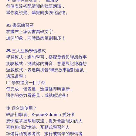
每個表達搭配清晰的韓語朗讀，
幫你從視覺、聽覺同步強化記憶。
✍️ 書寫練習區
在畫布上練習書寫韓文字，
加深印象，同時熟悉筆劃順序！
🎮 三大互動學習模式
學習模式：逐句學習，搭配發音與聯想故事
測驗模式：測試你的拼音、意思與記憶聯想
遊戲模式：表達與拼音/聯想故事配對遊戲，
邊玩邊學！
📈 學習進度一目了然
每完成一個表達，進度條即時更新，
讓你的努力看得見，成就感滿滿！
🎯 適合誰使用？
韓語初學者、K-pop/K-drama 愛好者
想快速掌握常用表達，提升會話能力的人
喜歡聯想記憶法、互動式學習的人
準備韓語初級考試、旅行或留學的學習者