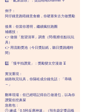
1️⃣ 「亂派甜頭」：獎品唔啱channel 🍭
例子：
阿仔鍾意跑唔鍾意食糖，你硬塞朱古力做獎勵
後果：佢當你透明，繼續瘋狂跑圈
補鑊技：
👉 做個「慾望清單」調查（問/觀察佢點玩玩
具）
👉 用流動獎池（今日獎貼紙，聽日獎跳繩時
間）
2️⃣ 「慢半拍讚賞」：獎勵變太空漫遊 ⏳
實況重現：
細路執完玩具，你隔咗成分鐘先話：「乖喎
～」
翻車現場：佢已經唔記得自己做過乜，以為你
讚緊佢挖鼻屎
急救包：
🕒 練成「0.5秒反應神速」（預先袋定獎品喺