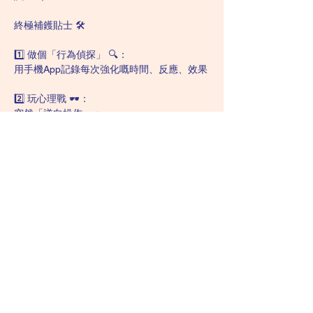
終極補鑊貼士 🛠️
1️⃣ 做個「行為偵探」 🔍：
用手機App記錄每次強化嘅時間、反應、效果
2️⃣ 玩心理戰 🕶️：
突然「逆向操作」：
「咦？頭先你冇搶玩具喎！係咪偷偷地學識分
享？」
3️⃣ 借力打力 🤼♂️：
拉埋當事人落水：「你覺得點樣先可以賺多啲
貼紙？」
精警總結：
「差別強化唔係機械式派獎，
要似打機咁逐關升級，
最緊要睇餸食飯，