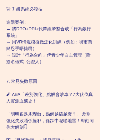
🚀 升級系統必殺技
進階案例：
→ 將DRO+DRI+代幣經濟整合成「行為銀行
系統」
→ 用VR情境模擬做泛化訓練（例如：街市買
餸忍手唔搶嘢）
→ 設計「行為合約」俾青少年自主管理（附
簽名儀式+公證人）
7. 常見失敗原因
🧨 ABA「差別強化」點解會炒車？7大伏位真
人實測血淚史！
「明明跟足步驟做，點解越搞越衰？」 差別
強化失敗唔係撞邪，係踩中呢啲地雷！即刻同
你大解剖👇