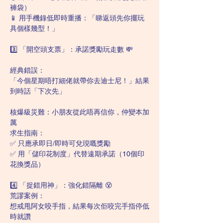
褲袋）
📱 用手機錄低即時重播：「睇返頭先你擺玩
具個樣幾型！」
3️⃣ 「開空頭支票」：承諾獎勵玩走數 💸
經典錯誤：
「今個星期唔打細佬就帶你去迪士尼！」結果
到時話「下次先」
核爆級災難：小朋友從此唔再信你，仲變本加
厲
求生指南：
✅ 只應承即日/即時可兌現嘅獎勵
✅ 用「儲印花制度」代替遠期承諾（10個印
花換獎品）
4️⃣ 「捉錯用神」：強化錯隔離 😵
荒謬案例：
想戒甩阿女咬手指，結果每次佢咬完手指停低
時就讚