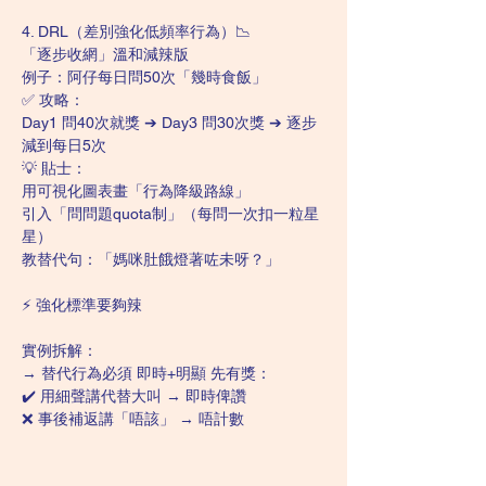
4. DRL（差別強化低頻率行為）📉
「逐步收網」溫和減辣版
例子：阿仔每日問50次「幾時食飯」
✅ 攻略：
Day1 問40次就獎 ➔ Day3 問30次獎 ➔ 逐步
減到每日5次
💡 貼士：
用可視化圖表畫「行為降級路線」
引入「問問題quota制」（每問一次扣一粒星
星）
教替代句：「媽咪肚餓燈著咗未呀？」
⚡ 強化標準要夠辣
實例拆解：
→ 替代行為必須 即時+明顯 先有獎：
✔️ 用細聲講代替大叫 → 即時俾讚
❌ 事後補返講「唔該」 → 唔計數