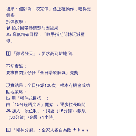
後果：佢以為「咬完停」係正確動作，咬得更
頻密
拆彈教學：
📹 拍片回帶睇清楚前因後果
✍️ 寫低精確目標：「咬手指期間轉玩減壓
球」
5️⃣ 「難過登天」：要求高到離地 🚀
不切實際：
要求自閉症仔仔「全日唔發脾氣」先獎
現實結果：全日狂爆100次，根本冇機會成功
貼地策略：
📉 用「斬件式目標」：
由「15分鐘唔尖叫」開始 → 逐步拉長時間
🎮 加入「段位制」：銅級（15分鐘）/銀級
（30分鐘）/金級（1小時）
6️⃣ 「精神分裂」：全家人各自為政 👨👩👧👦