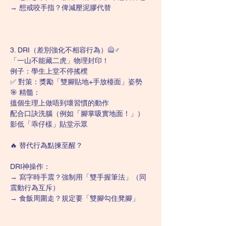
→ 想戒咬手指？俾減壓泥膠代替
3️. DRI（差別強化不相容行為）🙅♂️
「一山不能藏二虎」物理封印！
例子：學生上堂不停搖櫈
✅ 對策：獎勵「雙腳貼地+手放檯面」姿勢
🎯 精髓：
搵個生理上做唔到壞習慣的動作
配合口訣洗腦（例如「腳掌吸實地面！」）
影低「乖仔樣」貼堂示眾
🔥 替代行為點揀至醒？
DRI神操作：
→ 寫字時手震？強制用「雙手握筆法」（同
震動行為互斥）
→ 食飯周圍走？規定要「雙腳勾住凳腳」