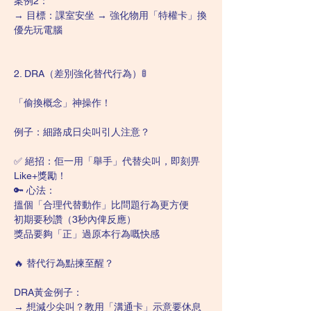
案例2：
→ 目標：課室安坐 → 強化物用「特權卡」換
優先玩電腦
2. DRA（差別強化替代行為）🚦
「偷換概念」神操作！
例子：細路成日尖叫引人注意？
✅ 絕招：佢一用「舉手」代替尖叫，即刻畀
Like+獎勵！
🔑 心法：
搵個「合理代替動作」比問題行為更方便
初期要秒讚（3秒內俾反應）
獎品要夠「正」過原本行為嘅快感
🔥 替代行為點揀至醒？
DRA黃金例子：
→ 想減少尖叫？教用「溝通卡」示意要休息