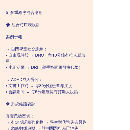
5. 多重程序混合應用
🌪️ 組合時序表設計
案例示範：
→ 自閉學童社交訓練：
▪️ 自由玩時段 → DRO（每10分鐘冇推人就加
星）
▪️ 小組活動 → DRI（舉手答問題可換代幣）
→ ADHD成人辦公：
▪️ 文書工作時 → 每30分鐘檢查專注度
▪️ 會議期間 → 每5分鐘確認冇打斷人說話
🛠️ 系統維護要訣
真實甩轆案例：
→ 冇定期調校強化物 → 學生對代幣失去興趣
→ 忽略數據追蹤 → 誤判問題行為已消失