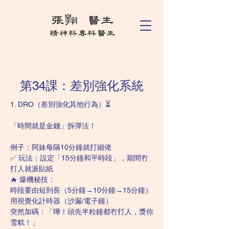
第34課：差別強化系統
1. DRO（差別強化其他行為）⏳
「時間就是金錢」拆彈法！
例子：阿妹每隔10分鐘就打細佬
✅ 玩法：設定「15分鐘和平時段」，期間冇
打人就派貼紙
🔥 爆機秘技：
時段要由短到長（5分鐘→10分鐘→15分鐘）
用視覺化計時器（沙漏/電子鐘）
突然加碼：「嘩！頭先半粒鐘都冇打人，獎你
雪糕！」