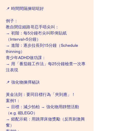
📌 時間間隔揀啱啱好
例子：
教自閉症細路哥忍手唔尖叫：
→ 初階：每5分鐘冇尖叫即俾貼紙
（Interval=5分鐘）
→ 進階：逐步拉長到15分鐘（Schedule 
thinning）
青少年ADHD做功課：
→ 用「番茄鐘工作法」每25分鐘檢查一次專
注表現
📌 強化物揀擇秘訣
黃金法則：要同目標行為「夾到應」！
案例1：
→ 目標：減少拍枱 → 強化物用靜態活動
（e.g. 砌LEGO）
→ 錯配示範：用跳彈床做獎勵（反而刺激興
奮）