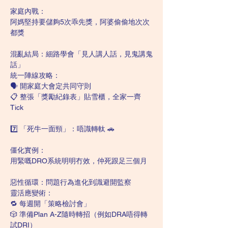
家庭內戰：
阿媽堅持要儲夠5次乖先獎，阿婆偷偷地次次
都獎
混亂結局：細路學會「見人講人話，見鬼講鬼
話」
統一陣線攻略：
🗣 開家庭大會定共同守則
📋 整張「獎勵紀錄表」貼雪櫃，全家一齊
Tick
7️⃣ 「死牛一面頸」：唔識轉軚 🚗
僵化實例：
用緊嘅DRO系統明明冇效，仲死跟足三個月
惡性循環：問題行為進化到識避開監察
靈活應變術：
🔁 每週開「策略檢討會」
🎲 準備Plan A-Z隨時轉招（例如DRA唔得轉
試DRI）