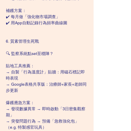
補鑊方案：
✔️ 每月做「強化物市場調查」
✔️ 用App自動記錄行為頻率曲線圖
6. 質素管理生死戰
🔍 監察系統點set至穩陣？
貼地工具推薦：
→ 自製「行為溫度計」貼牆：用磁石標記即
時表現
→ Google表格共享版：治療師+家長+老師同
步更新
爆鑊應急方案：
→ 發現數據異常 → 即時啟動「3日密集觀察
期」
→ 突發問題行為 → 預備「急救強化包」
（e.g. 特製感官玩具）