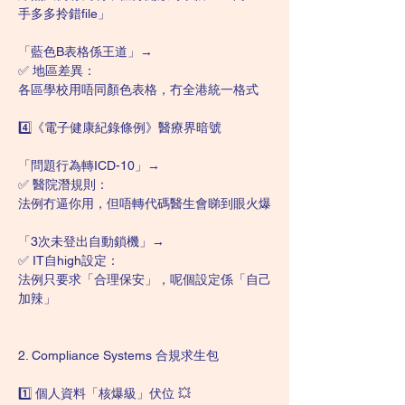
手多多拎錯file」
「藍色B表格係王道」→
✅ 地區差異：
各區學校用唔同顏色表格，冇全港統一格式
4️⃣《電子健康紀錄條例》醫療界暗號
「問題行為轉ICD-10」→
✅ 醫院潛規則：
法例冇逼你用，但唔轉代碼醫生會睇到眼火爆
「3次未登出自動鎖機」→
✅ IT自high設定：
法例只要求「合理保安」，呢個設定係「自己
加辣」
2. Compliance Systems 合規求生包
1️⃣ 個人資料「核爆級」伏位 💥