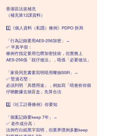
香港區法規補充
（補充第12課資料）
1️⃣《個人資料（私隱）條例》PDPO 拆局
「行為記錄要用AES-256加密」→
✅ 半真半假：
條例冇指定要用乜嘢加密技術，但實務上
AES-256係「靚仔做法」，唔係「必要做法」
「家長同意書要寫明唔用嚟抽SSR」→
✅ 堅過石堅：
必須列明「具體用途」，例如寫「唔會拎你個
仔啲數據去抽盲盒」先算合法
2️⃣《社工註冊條例》你要知
「個案記錄要keep 7年」→
✅ 老作成分高：
法例冇白紙黑字寫明，但業界慣例多數keep