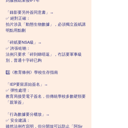
到服務結束後6-7年
「錄影要另外簽同意書」→
✅ 絕對正確：
拍片涉及「動態生物數據」，必須獨立簽紙講
明點用點刪
「碎紙要NSA級」→
✅ 誇張咗啲：
法例只要求「碎到睇唔返」，冇話要軍事級
別，普通十字碎已夠
3️⃣《教育條例》學校生存指南
「IEP要留原始簽名」→
✅ 彈性處理：
教育局接受電子簽名，但傳統學校多數硬頸要
「親筆簽」
「行為數據要分櫃放」→
✅ 安全建議：
雖然法例冇寫明，但分開放可以防止「阿Sir