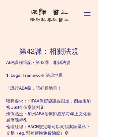
第42課：相關法規
ABA課程筆記 - 第42課：相關法規
1. Legal Framework 法規地圖
「識行ABA路，唔好踩地雷！」
聯邦要求：HIPAA保密協議要跟足，例如用加
密USB存個案資料🔒
州例貼士：加州ABA治療師必須每年上文化敏
感度課程🌎
倫理紅線：BACB規定唔可以同個案家屬私下
交易（eg. 幫補習換免費治療）🚫