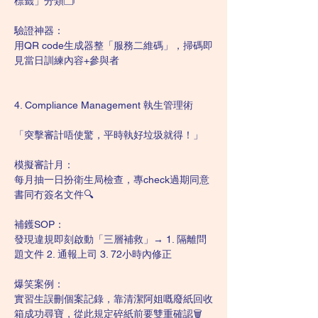
標籤」分類🗂️
驗證神器：
用QR code生成器整「服務二維碼」，掃碼即
見當日訓練內容+參與者
4. Compliance Management 執生管理術
「突擊審計唔使驚，平時執好垃圾就得！」
模擬審計月：
每月抽一日扮衛生局檢查，專check過期同意
書同冇簽名文件🔍
補鑊SOP：
發現違規即刻啟動「三層補救」→ 1. 隔離問
題文件 2. 通報上司 3. 72小時內修正
爆笑案例：
實習生誤刪個案記錄，靠清潔阿姐嘅廢紙回收
箱成功尋寶，從此規定碎紙前要雙重確認🗑️