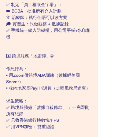
✅ 制定「員工權限金字塔」：
👑 BCBA：批准所有介入計劃
👔 治療師：執行但唔可以改方案
🎓 實習生：只做觀察 + 數據記錄
✅ 手機統一鎖入防磁櫃，用公司平板+水印相
機
4️⃣ 跨境服務「地雷陣」🌐
作死行為：
• 用Zoom做跨境ABA訓練（數據經美國
Server）
• 收內地家長PayHK過數（走唔甩稅局追查）
求生策略：
✅ 跨境服務簽「數據自殺條款」→ 一完即刪
所有紀錄
✅ 只收香港銀行轉數快/FPS
✅ 用VPN加密 + 雙重認證