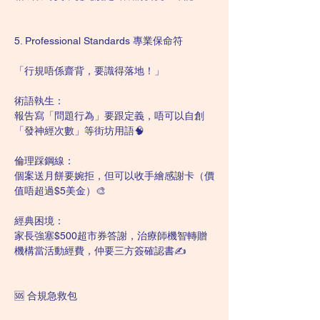
5. Professional Standards 專業保命符
「行規唔係齋背，要識得落地！」
術語執生：
報告寫「問題行為」要跟定義，唔可以自創
「發神經次數」等街坊用語🧠
倫理踩鋼線：
個案送月餅要婉拒，但可以收手繪感謝卡（價
值唔超過$5美金）🎨
經典困境：
家長強塞$500超市券答謝，治療師機智轉贈
機構當活動經費，仲要三方簽確認書✍️
🆘 合規急救包