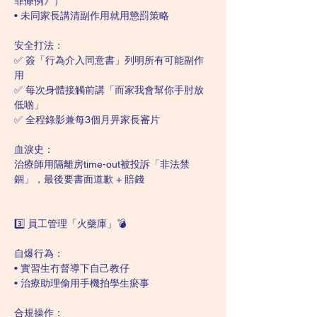
罪條例》）
• 未同家長講清副作用就用懲罰策略
安全打法：
✅ 簽「行為介入同意書」列明所有可能副作
用
✅ 每次身體接觸前講「而家我會幫你手肘放
低啲」
✅ 全程錄影兼每3個月畀家長審片
血淚史：
治療師用隔離房time-out被投訴「非法禁
錮」，最後要書面道歉 + 賠錢
3️⃣ 員工管理「火藥庫」💣
自爆行為：
• 實習生冇督導下自己教仔
• 治療助理偷用手機拍學生瘀事
合規操作：