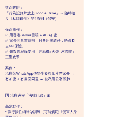
致命陷阱：
「行為記錄片放上Google Drive」→ 隨時違
反《私隱條例》第4原則（保安）
保命操作：
✅ 用香港Server雲端 + AES加密
✅ 家長同意書寫明「只會用嚟教仔，唔會拎
去sell保險」
✅ 銷毀舊紀錄要用「碎紙機+火燒+淋咖啡」
三重攻擊
案例：
治療師WhatsApp傳學生發脾氣片畀家長 → 
冇加密 + 冇書面同意 → 被私隱公署照肺
2️⃣ 治療過程「法律紅線」🚨
高危動作：
• 強行按住細路做訓練（可能觸犯《侵害人身