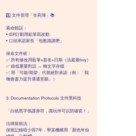
5️⃣ 文件管理「生死簿」📚
索命錯誤：
• IEP計劃用鉛筆寫改動
• 口頭承諾家長「包教識講嘢」
保命文件術：
✅ 所有修改用藍筆+簽名+日期（法庭最buy）
✅ 錄低重要對話 → 轉文字存檔
✅ 用「可能/期望」代替絕對承諾（例：「我
哋會盡力提升溝通意願」）
3. Documentation Protocols 文件黑科技
「白紙黑字係護身符，識玩仲可以防碰瓷！」
法律留痕法：
保留記錄唔少得7年，學某機構用「顏色年份