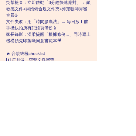
突擊檢查：立即啟動「3分鐘快速應對」→ 鎖
敏感文件+開預備合規文件夾+沖定咖啡畀審
查員☕
文件失蹤：用「時間膠囊法」→ 每日放工前
手機快拍所有記錄頁備份📱
家長錄影：溫柔提醒「根據條例...」同時遞上
機構預先印製嘅同意書範本🎥
🔥 合規終極checklist
1️⃣ 每月做「突擊文件審查」
2️⃣ 員工每年考「法例MCQ測試」
3️⃣ 買專業責任保險（最少500萬保額）
4️⃣ 貼「合規提示便利貼」在治療室（例：🚫
唔好單獨同學生共處）
記住口訣：
「法例要熟 文件要足
簽名要齊 私隱要密
平時執正 出事唔驚」
Related Lectures: