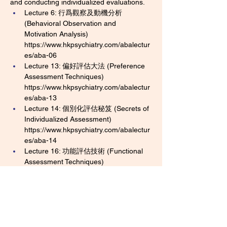
and conducting individualized evaluations.
Lecture 6: 行爲觀察及動機分析 
(Behavioral Observation and 
Motivation Analysis)
https://www.hkpsychiatry.com/abalectur
es/aba-06
Lecture 13: 偏好評估大法 (Preference 
Assessment Techniques)
https://www.hkpsychiatry.com/abalectur
es/aba-13
Lecture 14: 個別化評估秘笈 (Secrets of 
Individualized Assessment)
https://www.hkpsychiatry.com/abalectur
es/aba-14
Lecture 16: 功能評估技術 (Functional 
Assessment Techniques)
https://www.hkpsychiatry.com/abalectur
es/aba-16
Previous
Next