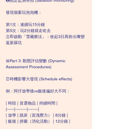
🍩飽足監測奇招 (Satiation monitoring)
發現個案玩泡泡機：
第1次：連續玩15分鐘
第5次：玩2分鐘就走咗去
立即啟動「雪藏療法」：收起3日再拎出嚟變
返新屎坑
📅Part 3: 動態評估變數 (Dynamic 
Assessment Procedures)
⏰時機影響大發現 (Schedule effects)
例：阿仔放學後vs飯後偏好大不同：
| 時段 | 首選物品 | 持續時間 |
|-----|--------|-------|
| 放學 | 跳床（宣洩壓力） | 8分鐘 |
| 飯後 | 拼圖（消化活動） | 12分鐘 |