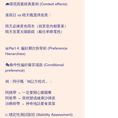
🌧️環境因素經典案例 (Context effects)
落雨日 vs 晴天嘅選擇差異：
雨天必揀黃色雨衣（就算室內都要著）
晴天首選太陽眼鏡（戴住來睇電視）
📊Part 4: 偏好層次拆骨術 (Preference 
Hierarchies)
🎭條件性偏好爆笑場面 (Conditional 
preference)
例：阿仔嘅「M記方程式」：
阿媽帶 → 一定要開心樂園餐
阿爸帶 → 突然變成健康沙律派
治療師帶 → 神奇地話要食菜菜
📈穩定性測試陰招 (Stability Assessment)