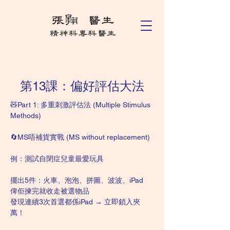
第13課：偏好評估大法
🧸Part 1: 多重刺激評估法 (Multiple Stimulus 
Methods)
🔄MS唔補貨實戰 (MS without replacement)
例：測試自閉症兒童最愛玩具
擺出5件：火車、泡泡、拼圖、波波、iPad
俾佢揀完就收走被選物品
發現連續3次首選都係iPad → 立即鎖入夾
萬！