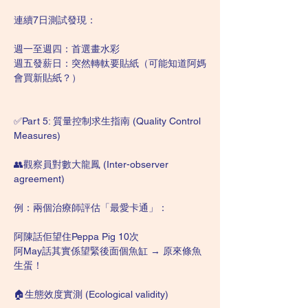
連續7日測試發現：
週一至週四：首選畫水彩
週五發薪日：突然轉軚要貼紙（可能知道阿媽
會買新貼紙？）
✅Part 5: 質量控制求生指南 (Quality Control 
Measures)
👥觀察員對數大龍鳳 (Inter-observer 
agreement)
例：兩個治療師評估「最愛卡通」：
阿陳話佢望住Peppa Pig 10次
阿May話其實係望緊後面個魚缸 → 原來條魚
生蛋！
🏠生態效度實測 (Ecological validity)