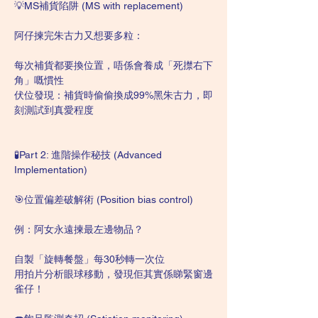
💡MS補貨陷阱 (MS with replacement)
阿仔揀完朱古力又想要多粒：
每次補貨都要換位置，唔係會養成「死㩒右下
角」嘅慣性
伏位發現：補貨時偷偷換成99%黑朱古力，即
刻測試到真愛程度
🧪Part 2: 進階操作秘技 (Advanced 
Implementation)
🎯位置偏差破解術 (Position bias control)
例：阿女永遠揀最左邊物品？
自製「旋轉餐盤」每30秒轉一次位
用拍片分析眼球移動，發現佢其實係睇緊窗邊
雀仔！