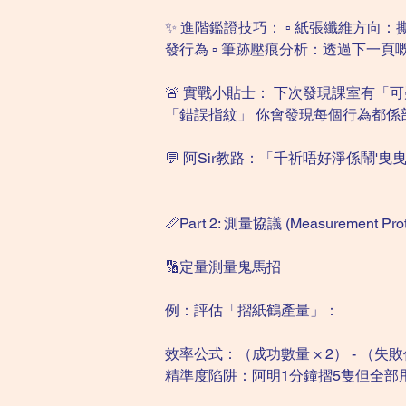
✨ 進階鑑證技巧： ▫️ 紙張纖維方向
發行為 ▫️ 筆跡壓痕分析：透過下一
🚨 實戰小貼士： 下次發現課室有「可疑
「錯誤指紋」 你會發現每個行為都係
💬 阿Sir教路：「千祈唔好淨係鬧
📏Part 2: 測量協議 (Measurement Prot
🔢定量測量鬼馬招
例：評估「摺紙鶴產量」：
效率公式：（成功數量 × 2） - （失敗作
精準度陷阱：阿明1分鐘摺5隻但全部甩