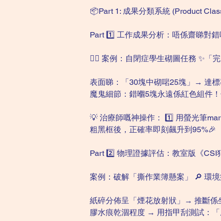
📦Part 1: 成果分類系統 (Product Classi
Part 1️⃣ 工作成果分析：唔係齋睇對
👉🏻 案例：自閉症學生砌圖任務 ✨
表面睇：「30塊中砌啱25塊」→ 達標
魔鬼細節：錯嗰5塊永遠係紅色組件！
💡 治療師嘅神操作： 1️⃣ 用螢光筆
粗黑框後，正確率即刻飆升到95%🎉
Part 2️⃣ 物理證據評估：教室版《CSI
案例：破解「撕作業簿懸案」 🔎 環
紙碎分佈呈「煙花放射狀」→ 推斷係
膠水痕乾涸程度 → 用指甲刮測試：