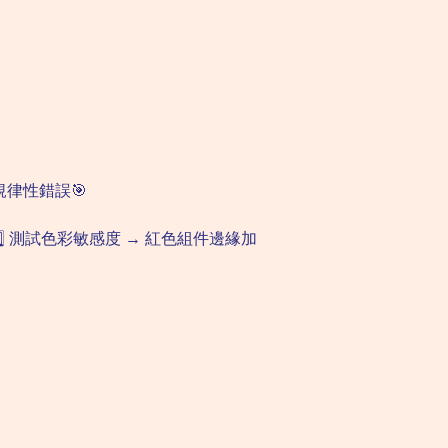
律性錯誤🎯
️⃣ 測試色彩敏感度 → 紅色組件邊緣加