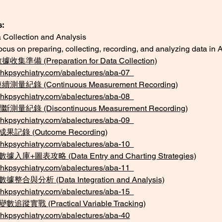
s:
 Collection and Analysis
ocus on preparing, collecting, recording, and analyzing data in 
 數據收集準備 (Preparation for Data Collection)
.hkpsychiatry.com/abalectures/aba-07
: 連續測量紀錄 (Continuous Measurement Recording)
.hkpsychiatry.com/abalectures/aba-08
 間斷測量紀錄 (Discontinuous Measurement Recording)
.hkpsychiatry.com/abalectures/aba-09
: 成果記錄 (Outcome Recording)
.hkpsychiatry.com/abalectures/aba-10
: 數據入庫+圖表攻略 (Data Entry and Charting Strategies)
.hkpsychiatry.com/abalectures/aba-11
: 數據整合與分析 (Data Integration and Analysis)
.hkpsychiatry.com/abalectures/aba-15
: 變數追蹤實戰 (Practical Variable Tracking)
.hkpsychiatry.com/abalectures/aba-40