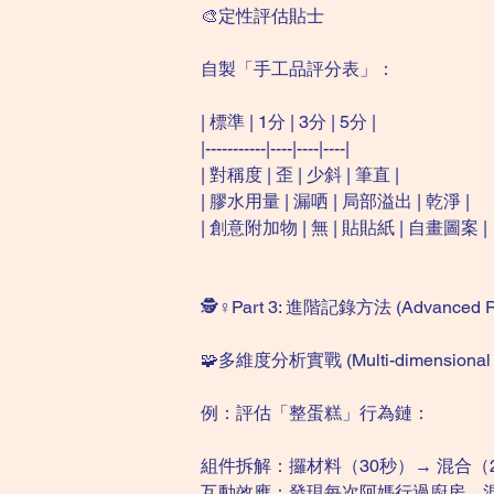
🎨定性評估貼士
自製「手工品評分表」：
| 標準 | 1分 | 3分 | 5分 |
|-----------|----|----|----|
| 對稱度 | 歪 | 少斜 | 筆直 |
| 膠水用量 | 漏哂 | 局部溢出 | 乾淨 |
| 創意附加物 | 無 | 貼貼紙 | 自畫圖案 |
🕵️♀️Part 3: 進階記錄方法 (Advanced R
🧩多維度分析實戰 (Multi-dimensional A
例：評估「整蛋糕」行為鏈：
組件拆解：攞材料（30秒）→ 混合（2
互動效應：發現每次阿媽行過廚房，混