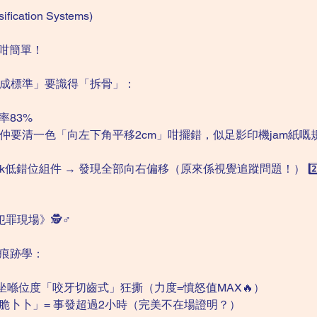
fication Systems)
錯咁簡單！
「完成標準」要識得「拆骨」：
率83%
仲要清一色「向左下角平移2cm」咁擺錯，似足影印機jam紙嘅規
mark低錯位組件 → 發現全部向右偏移（原來係視覺追蹤問題！） 2
犯罪現場》🕵️♂️
境痕跡學：
坐喺位度「咬牙切齒式」狂撕（力度=憤怒值MAX🔥）
「脆卜卜」= 事發超過2小時（完美不在場證明？）