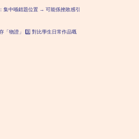
佈：集中喺錯題位置 → 可能係挫敗感引
保存「物證」 3️⃣ 對比學生日常作品嘅