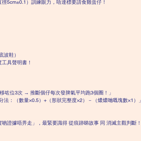
5cm±0.1）訓練眼力，唔達標要請食雞蛋仔！
厚底波鞋）
度工具聲明書！
」 = 「張凳移咗位3次 → 推斷個仔每次發脾氣平均跑3個圈！」
「整曲奇計分法：（數量×0.5）+（形狀完整度×2）－（燶燶哋嘅塊數×1）
實啲證據唔畀走」，最緊要識得 從痕跡睇故事 同 消滅主觀判斷