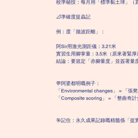
校準秘技：每月用「標準黏土球」（直徑
📐準確度捉蟲記
例：度「拋波距離」：
阿Sir用激光測距儀：3.21米
實習生用腳掌量：3.5米（原來著緊
結論：要規定「赤腳量度」並簽署量
💬阿婆都明嘅例子：
「Environmental changes
「Composite scoring」 = 
🎯記住：永久成果記錄嘅精髓係「捉