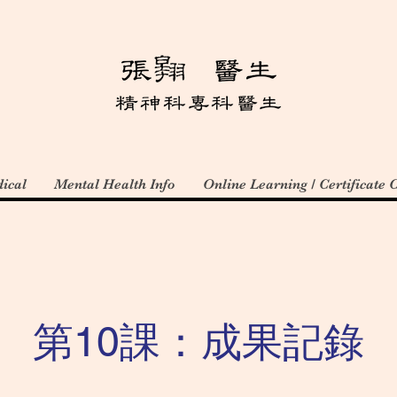
ical
Mental Health Info
Online Learning / Certificate 
第10課：成果記錄