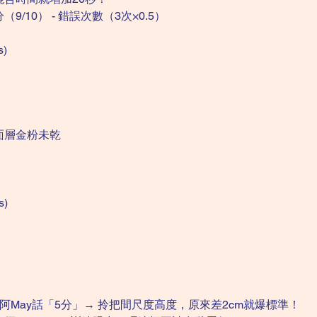
9/10） - 錯誤次數（3次×0.5）
s)
 面層金粉未乾
s)
：
May話「5分」→ 拎把間尺度高度，原來差2cm就爆標準！