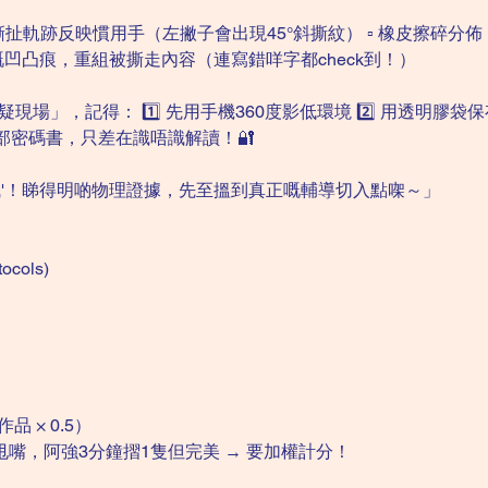
：撕扯軌跡反映慣用手（左撇子會出現45°斜撕紋） ▫️ 橡皮擦碎分
頁嘅凹凸痕，重組被撕走內容（連寫錯咩字都check到！）
現場」，記得： 1️⃣ 先用手機360度影低環境 2️⃣ 用透明膠袋
部密碼書，只差在識唔識解讀！🔐
'曳曳'！睇得明啲物理證據，先至搵到真正嘅輔導切入點㗎～」
ocols)
品 × 0.5）
嘴，阿強3分鐘摺1隻但完美 → 要加權計分！