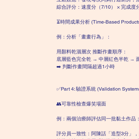
綜合評分：速度分（7/10） × 完成度分（
⏳時間成果分析 (Time-Based Product
例：分析「畫畫行為」：
用顏料乾涸層次 推斷作畫順序：
底層藍色完全乾 → 中層紅色半乾 →
➡️ 判斷作畫間隔超過1小時
✅Part 4: 驗證系統 (Validation System
👥可靠性檢查爆笑場面
例：兩個治療師評估同一批黏土作品
評分員一致性：阿陳話「造型3分」，阿