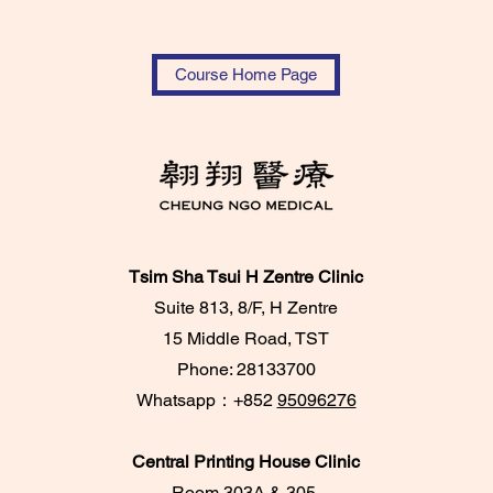
Course Home Page
Tsim Sha Tsui H Zentre Clinic
Suite 813, 8/F, H Zentre
15 Middle Road, TST
Phone: 28133700
​Whatsapp：+852
95096276
Central Printing House Clinic
Room 303A & 305,