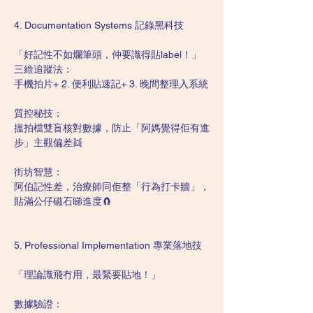
4. Documentation Systems 記錄黑科技
「好記性不如爛筆頭，仲要識得貼label！」
三維追蹤法：
手機拍片+ 2. 便利貼速記+ 3. 晚間整理入系統
質控秘技：
搵拍檔雙盲核對數據，防止「阿媽覺得佢有進
步」主觀偏差👯
街坊智慧：
阿伯記性差，治療師同佢整「行為打卡牆」，
貼滿公仔磁石睇進度🧲
5. Professional Implementation 專業落地技
「理論識飛冇用，最緊要貼地！」
數據驗證：