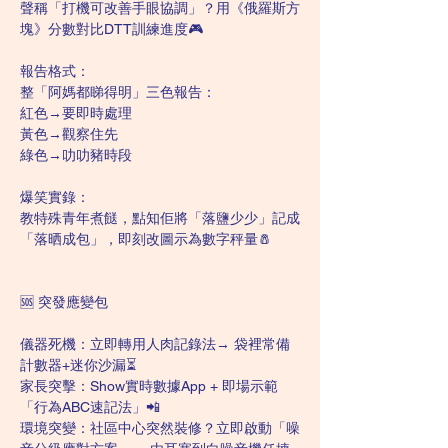
聲稱「打機可改善手眼協調」？用《俄羅斯方
塊》分數對比DTT訓練進度🎮
報告格式：
整「阿媽都睇得明」三色報告：
紅色→要即時處理
黃色→觀察住先
綠色→叻叻豬時段
爆笑實錄：
教特殊青年煮餸，點知佢將「落鹽少少」記成
「落晒成包」，即刻改圖示為數字秤量🧂
🆘 突發應變包
儀器死機：立即轉用人肉記錄法→ 袋裡常備
計數器+迷你沙漏⏳
家長突擊：Show實時數據App + 即場示範
「行為ABC速記法」📲
環境突變：社區中心突然裝修？立即啟動「噪