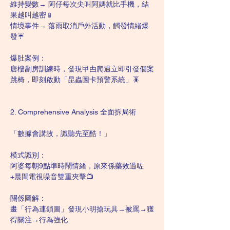
維持變數→ 阿仔每次尖叫阿媽就比手機，結
果越叫越密📱
情境事件→ 落雨取消戶外活動，觸發情緒爆
發☔
爆肚案例：
唐樓劏房訓練時，發現曱甴爬過立即引發個案
跳椅，即刻啟動「昆蟲圖卡預警系統」🪳
2. Comprehensive Analysis 全面拆局術
「數據會講故，識聽先至酷！」
模式識別：
阿婆每朝9點準時鬧情緒，原來係藥效過咗
+晨間電視噪音雙重夾擊📺
關係圖解：
畫「行為連鎖圖」發現小明搶玩具→被罵→獲
得關注→行為強化