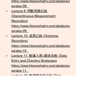
https://www.hkpsychiatry.com/abalectur
es/aba-08
Lecture 9: 間斷測量紀錄 
(Discontinuous Measurement 
Recording)
https://www.hkpsychiatry.com/abalectur
es/aba-09
Lecture 10: 成果記錄 (Outcome 
Recording)
https://www.hkpsychiatry.com/abalectur
es/aba-10
Lecture 11: 數據入庫+圖表攻略 (Data 
Entry and Charting Strategies)
https://www.hkpsychiatry.com/abalectur
es/aba-11
Lecture 15: 數據整合與分析 (Data 
Integration and Analysis)
https://www.hkpsychiatry.com/abalectur
es/aba-15
Lecture 40: 變數追蹤實戰 (Practical 
Variable Tracking)
https://www.hkpsychiatry.com/abalectur