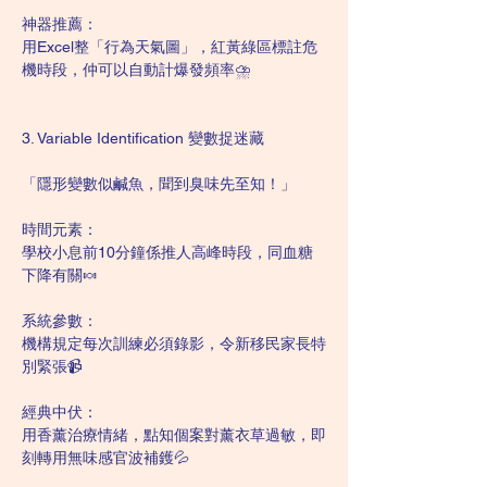
神器推薦：
用Excel整「行為天氣圖」，紅黃綠區標註危
機時段，仲可以自動計爆發頻率⛈️
3. Variable Identification 變數捉迷藏
「隱形變數似鹹魚，聞到臭味先至知！」
時間元素：
學校小息前10分鐘係推人高峰時段，同血糖
下降有關🍬
系統參數：
機構規定每次訓練必須錄影，令新移民家長特
別緊張📹
經典中伏：
用香薰治療情緒，點知個案對薰衣草過敏，即
刻轉用無味感官波補鑊💦