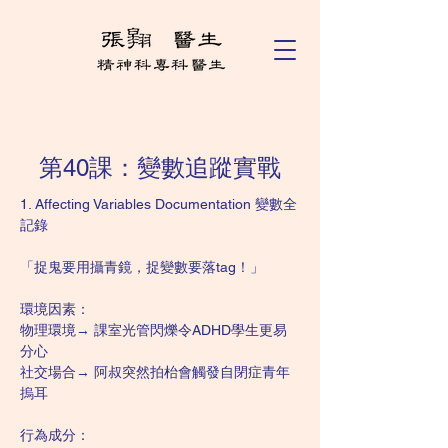
第40課：變數追蹤實戰
1. Affecting Variables Documentation 變數全
記錄
「捉鬼要用攝青鏡，捉變數要落tag！」
環境因素：
物理環境→ 課室光管閃爍令ADHD學生更易
分心
社交場合→ 阿叔突然拍枱會觸發自閉症青年
摀耳
行為成分：