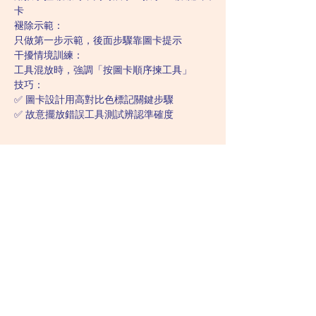
卡
褪除示範：
只做第一步示範，後面步驟靠圖卡提示
干擾情境訓練：
工具混放時，強調「按圖卡順序揀工具」
技巧：
✅ 圖卡設計用高對比色標記關鍵步驟
✅ 故意擺放錯誤工具測試辨認準確度
Related Lectures:
Category 6: Teaching and Skill 
Development Strategies
These lectures cover specific teaching 
methods and strategies for skill acquisition 
in ABA.
Lecture 19: 拆解複雜技能細節 
(Breaking Down Complex Skill Details)
https://www.hkpsychiatry.com/abalectur
es/aba-19
Lecture 21: 強化系統攻略 
(Reinforcement System Strategies)