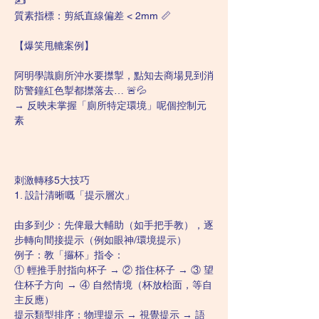
✍️
質素指標：剪紙直線偏差 < 2mm 📏
【爆笑甩轆案例】
阿明學識廁所沖水要㩒掣，點知去商場見到消
防警鐘紅色掣都㩒落去… 🚨💦
→ 反映未掌握「廁所特定環境」呢個控制元
素
刺激轉移5大技巧
1. 設計清晰嘅「提示層次」
由多到少：先俾最大輔助（如手把手教），逐
步轉向間接提示（例如眼神/環境提示）
例子：教「攞杯」指令：
① 輕推手肘指向杯子 → ② 指住杯子 → ③ 望
住杯子方向 → ④ 自然情境（杯放枱面，等自
主反應）
提示類型排序：物理提示 → 視覺提示 → 語