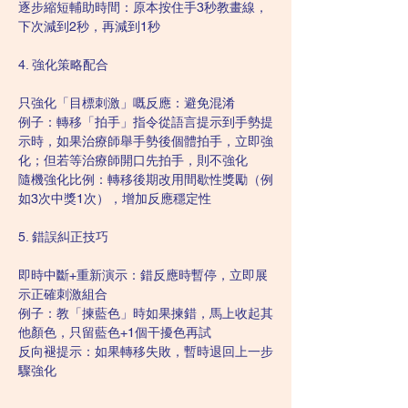
逐步縮短輔助時間：原本按住手3秒教畫線，
下次減到2秒，再減到1秒
4. 強化策略配合
只強化「目標刺激」嘅反應：避免混淆
例子：轉移「拍手」指令從語言提示到手勢提
示時，如果治療師舉手勢後個體拍手，立即強
化；但若等治療師開口先拍手，則不強化
隨機強化比例：轉移後期改用間歇性獎勵（例
如3次中獎1次），增加反應穩定性
5. 錯誤糾正技巧
即時中斷+重新演示：錯反應時暫停，立即展
示正確刺激組合
例子：教「揀藍色」時如果揀錯，馬上收起其
他顏色，只留藍色+1個干擾色再試
反向褪提示：如果轉移失敗，暫時退回上一步
驟強化