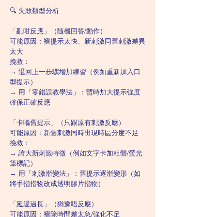
🔍 失敗類型分析
「亂咁反應」（隨機回答/動作）
可能原因：褪提示太快、新刺激同舊刺激差異
太大
挽救：
→ 退回上一步驟增加練習（例如重新加入口
型提示）
→ 用「零錯誤教學法」：暫時加大提示強度
確保正確反應
「卡喺舊提示」（只跟原有刺激反應）
可能原因：新舊刺激同時出現時區分度不足
挽救：
→ 誇大新刺激特徵（例如文字卡加粗體/螢光
筆標記）
→ 用「刺激漸變法」：舊提示逐漸變形（如
將手指指物改成透明膠片指物）
「延遲過長」（猶豫唔反應）
可能原因：褪除時間差太急/強化不足