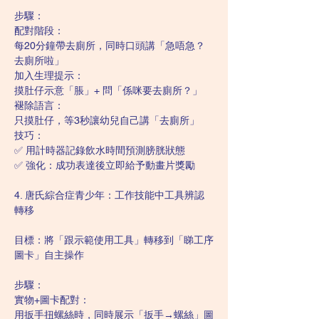
步驟：
配對階段：
每20分鐘帶去廁所，同時口頭講「急唔急？
去廁所啦」
加入生理提示：
摸肚仔示意「脹」+ 問「係咪要去廁所？」
褪除語言：
只摸肚仔，等3秒讓幼兒自己講「去廁所」
技巧：
✅ 用計時器記錄飲水時間預測膀胱狀態
✅ 強化：成功表達後立即給予動畫片獎勵
4. 唐氏綜合症青少年：工作技能中工具辨認
轉移
目標：將「跟示範使用工具」轉移到「睇工序
圖卡」自主操作
步驟：
實物+圖卡配對：
用扳手扭螺絲時，同時展示「扳手→螺絲」圖