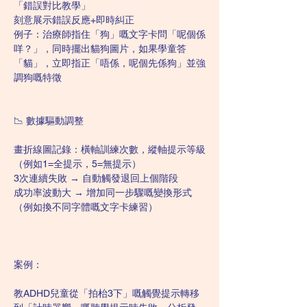
「錯誤對比教學」
刻意展示錯誤反應+即時糾正
例子：治療師指住「狗」嘅文字卡問「呢個係
咩？」，同時擺出貓狗圖片，如果學童答
「貓」，立即指正「唔係，呢個先係狗」並強
調狗嘅特徵
📉 數據驅動調整
畫折線圖記錄：橫軸訓練次數，縱軸提示等級
（例如1=全提示，5=無提示）
3次連續失敗 → 自動觸發退回上個階段
成功率波動大 → 增加同一步驟嘅變換形式
（例如換不同字體嘅文字卡練習）
案例：
教ADHD兒童從「拍枱3下」嘅觸覺提示轉移