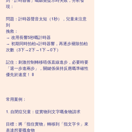
到「計時器響」嘅聽覺提示時失敗，分析發
現：
問題：計時器聲音太短（1秒），兒童未注意
到
挽救：
→ 改用長響5秒嘅計時器
→ 初期同時拍枱+計時器響，再逐步褪除拍枱
次數（3下→2下→1下→0下）
記住：刺激控制轉移唔係直線進步，必要時要
「退一步進兩步」，關鍵係保持反應嘅準確性
優先於速度！ 🚦
常用案例：
1. 自閉症兒童：從實物到文字嘅食物請求
目標：將「指住實物」轉移到「指文字卡」來
表達想要嘅食物