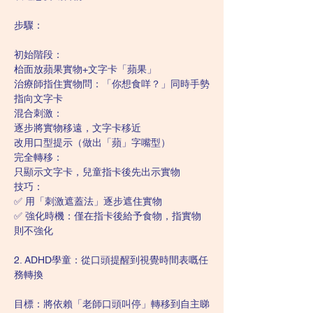
步驟：
初始階段：
枱面放蘋果實物+文字卡「蘋果」
治療師指住實物問：「你想食咩？」同時手勢
指向文字卡
混合刺激：
逐步將實物移遠，文字卡移近
改用口型提示（做出「蘋」字嘴型）
完全轉移：
只顯示文字卡，兒童指卡後先出示實物
技巧：
✅ 用「刺激遮蓋法」逐步遮住實物
✅ 強化時機：僅在指卡後給予食物，指實物
則不強化
2. ADHD學童：從口頭提醒到視覺時間表嘅任
務轉換
目標：將依賴「老師口頭叫停」轉移到自主睇