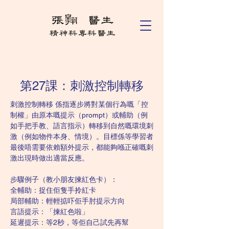
第27課：刺激控制轉移
刺激控制轉移 係指逐步將對某個行為嘅「控
制權」由原本嘅提示（prompt）或輔助（例
如手把手教、語言指示）轉移到自然嘅環境刺
激（例如物件本身、情境）。目標係等學習者
最後唔需要依賴額外提示，都能夠喺正確嘅刺
激出現時做出適當反應。
步驟例子（教小朋友揀紅色卡）：
全輔助：捉住佢隻手拎紅卡
局部輔助：輕輕掂吓佢手肘提示方向
言語提示：「揀紅色啦」
延遲提示：等2秒，等佢自己試先再幫