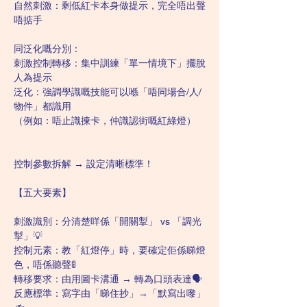
自然刺激：剩低紅卡本身做提示，完全唔出聲
唔掂手
同泛化嘅分別：
刺激控制轉移：集中訓練「單一情境下」擺脫
人為提示
泛化：強調學識嘅技能可以喺「唔同場合/人/
物件」都識用
（例如：唔止識揀卡，仲識認街嘅紅綠燈）
控制參數拆解 → 設定清晰標準！
【五大要素】
刺激識別：分清楚咩係「開關掣」 vs 「調光
掣」💡
控制元素：教「紅燈停」時，要確定佢係睇燈
色，唔係聽聲🚦
轉移要求：由用圖卡溝通 → 轉為口頭表達🗣️
反應標準：寫字由「睇住抄」→「默寫出嚟」