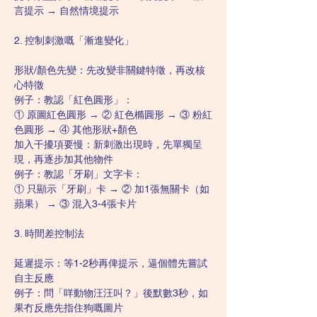
言提示 → 自然情境提示
2. 控制刺激嘅「漸進變化」
形狀/顏色先變：先改變非關鍵特徵，再改核
心特徵
例子：教認「紅色圓形」：
① 原圖紅色圓形 → ② 紅色橢圓形 → ③ 粉紅
色圓形 → ④ 其他形狀+顏色
加入干擾項要慢：新刺激出現時，先單獨呈
現，再逐步加其他物件
例子：教認「牙刷」文字卡：
① 只顯示「牙刷」卡 → ② 加1張無關卡（如
蘋果） → ③ 混入3-4張卡片
3. 時間差控制法
延遲提示：等1-2秒再俾提示，逼個體先嘗試
自主反應
例子：問「咩動物汪汪叫？」後默數3秒，如
果冇反應先指住狗嘅圖片