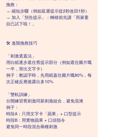
挽救：
→ 縮短步驟（例如延遲提示從2秒改回1秒）
→ 加入「預告提示」：轉移前先講「而家要
自己試下啦！」
🛠️ 進階挽救技巧
「刺激遮蓋法」
用白紙逐步遮住舊提示部分（例如遮住圖片嘅
一半，突出文字卡）
例子：教認字時，先用紙蓋住圖片嘅80%，每
次正確反應後露出多10%
「雙軌訓練」
分開練習舊刺激同新刺激組合，避免混淆
例子：
時段A：只用文字卡「蘋果」+ 口型提示
時段B：用實物蘋果 + 口頭指令
避免同一時段混合兩種刺激