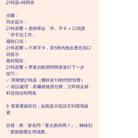
計時器+時間表
步驟：
同步提示：
計時器響 + 老師舉起「停」字卡 + 口頭講
「停手頭工作」
褪除口頭：
計時器響 + 只舉字卡，若5秒內無反應先加口
頭提示
最終階段：
計時器響 + 學童自動望時間表進行下一步
技巧：
✅ 用漸變計時器（響鈴前10秒閃燈預警）
✅ 錯誤處理：若繼續做原任務，立即移走材
料並指住時間表
3. 發展遲緩幼兒：如廁提示從語言到環境線
索
目標：將「家長問『要去廁所嗎？』」轉移到
「膀胱脹嘅生理感覺」