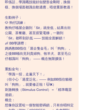
即係話，學識嘅技能好似變形金剛咁，換個
樣、換個場面都識自動適應，唔使重新教過！
生動例子：
🐶 狗仔訓練：
教狗仔喺屋企聽到「Sit」就坐低，結果出街
公園、茶餐廳、甚至搭緊電梯，一聽到
「Sit」都即刻趴低 —— 技能全面解鎖！
👶 BB學講嘢：
媽媽教BB指住「屋企隻金毛」叫「狗狗」，
之後BB喺街見到貴婦狗、牧羊犬、甚至毛公
仔都識叫「狗狗」 —— 概念無限擴張！
重點金句：
「學識一招，走遍天下！」
（但小心「過度泛化」—— 例如BB指住貓都
叫「狗狗」，就要修正啦！🐱❌）
刺激轉換（Stimulus Control）＝「精準嘅雷
達鎖」
概念：
想像你設置咗一個智能密碼鎖，只有你唱特定