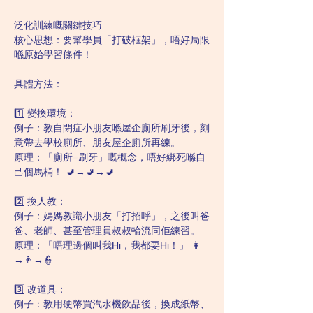
泛化訓練嘅關鍵技巧
核心思想：要幫學員「打破框架」，唔好局限
喺原始學習條件！
具體方法：
1️⃣ 變換環境：
例子：教自閉症小朋友喺屋企廁所刷牙後，刻
意帶去學校廁所、朋友屋企廁所再練。
原理：「廁所=刷牙」嘅概念，唔好綁死喺自
己個馬桶！ 🚽→🚽→🚽
2️⃣ 換人教：
例子：媽媽教識小朋友「打招呼」，之後叫爸
爸、老師、甚至管理員叔叔輪流同佢練習。
原理：「唔理邊個叫我Hi，我都要Hi！」 👩
→👨→👮
3️⃣ 改道具：
例子：教用硬幣買汽水機飲品後，換成紙幣、