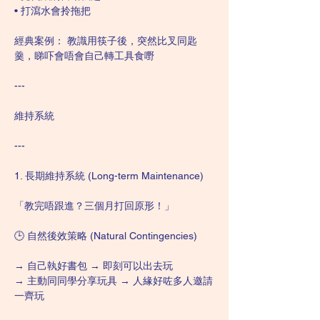
• 打瀉水會拎拖把
經典案例： 教識用筷子後，突然比叉同匙
羹，睇吓會唔會自己轉工具食嘢
---
維持系統
---
1. 長期維持系統 (Long-term Maintenance)
「教完唔跟進？三個月打回原形！」
🕒 自然後效策略 (Natural Contingencies)
→ 自己執好書包 → 即刻可以出去玩
→ 主動同同學分享玩具 → 人緣好咗多人邀請
一齊玩