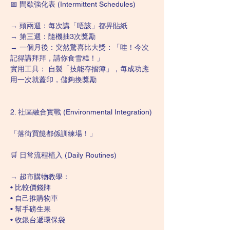
📅 間歇強化表 (Intermittent Schedules)
→ 頭兩週：每次講「唔該」都畀貼紙
→ 第三週：隨機抽3次獎勵
→ 一個月後：突然驚喜比大獎：「哇！今次
記得講拜拜，請你食雪糕！」
實用工具： 自製「技能存摺簿」，每成功應
用一次就蓋印，儲夠換獎勵
2. 社區融合實戰 (Environmental Integration)
「落街買餸都係訓練場！」
🛒 日常流程植入 (Daily Routines)
→ 超市購物教學：
• 比較價錢牌
• 自己推購物車
• 幫手磅生果
• 收銀台遞環保袋