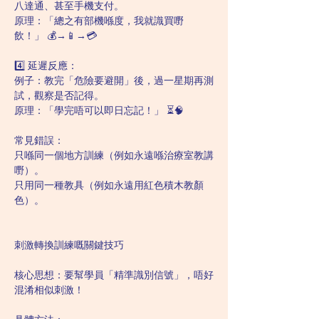
八達通、甚至手機支付。
原理：「總之有部機喺度，我就識買嘢
飲！」 💰→📱→💳
4️⃣ 延遲反應：
例子：教完「危險要避開」後，過一星期再測
試，觀察是否記得。
原理：「學完唔可以即日忘記！」 ⏳🧠
常見錯誤：
只喺同一個地方訓練（例如永遠喺治療室教講
嘢）。
只用同一種教具（例如永遠用紅色積木教顏
色）。
刺激轉換訓練嘅關鍵技巧
核心思想：要幫學員「精準識別信號」，唔好
混淆相似刺激！