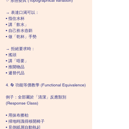
✨ 形態變異 (Topographical Variation)
→ 表達口渴可以：
• 指住水杯
• 講「飲水」
• 自己拎水壺斟
• 做「乾杯」手勢
→ 拒絕要求時：
• 搖頭
• 講「唔要」
• 推開物品
• 遞替代品
4. 🔄 功能等價教學 (Functional Equivalence)
例子：全部屬於「清潔」反應類別 
(Response Class)
• 用抹布擦枱
• 掃地時識得移開椅子
• 見倒紙屑自動執起