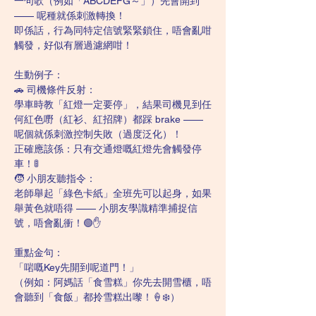
一句歌（例如「ABCDEFG～」）先會開到 
—— 呢種就係刺激轉換！
即係話，行為同特定信號緊緊鎖住，唔會亂咁
觸發，好似有層過濾網咁！
生動例子：
🚗 司機條件反射：
學車時教「紅燈一定要停」，結果司機見到任
何紅色嘢（紅衫、紅招牌）都踩 brake —— 
呢個就係刺激控制失敗（過度泛化）！
正確應該係：只有交通燈嘅紅燈先會觸發停
車！🚦
🧒 小朋友聽指令：
老師舉起「綠色卡紙」全班先可以起身，如果
舉黃色就唔得 —— 小朋友學識精準捕捉信
號，唔會亂衝！🟢✋
重點金句：
「啱嘅Key先開到呢道門！」
（例如：阿媽話「食雪糕」你先去開雪櫃，唔
會聽到「食飯」都拎雪糕出嚟！🍦❄️）