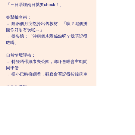
「三日唔埋兩日就要check！」
突擊抽查術：
→ 隔兩個月突然拎出舊教材：「咦？呢個拼
圖你好耐冇玩啦～」
→ 扮失憶：「沖廁個步驟係點呀？我唔記得
咗喎」
自然情境評核：
→ 特登唔帶紙巾去公園，睇吓會唔會主動問
同學借
→ 搭小巴時扮瞓着，觀察會否記得按鐘落車
生活化獎勵：
→ 成功獨自去7-11買嘢 → 即刻可以揀零食
→ 主動幫手擺碗筷 → 今晚揀睇邊套卡通片
記住口訣：
「泛化要夠闊，維持要夠長，
社區當課室，生活即戰場！」
Related Lectures: