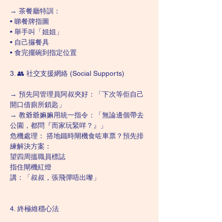
→ 茶餐廳特訓：
• 睇餐牌指圖
• 舉手叫「姐姐」
• 自己攞餐具
• 食完擺碗到指定位置
3. 👥 社交支援網絡 (Social Supports)
→ 預先同管理員阿叔夾好：「下次等佢自己
開口借廁所鎖匙」
→ 教爺爺嫲嫲用統一指令：「無論邊個帶去
公園，都問『而家玩緊咩？』」
危機處理： 搭地鐵時閘機食咗車票？預先排
練解決方案：
望四周搵職員標誌
指住閘機紅燈
講：「叔叔，張飛彈唔出嚟」
4. 終極維穩心法 