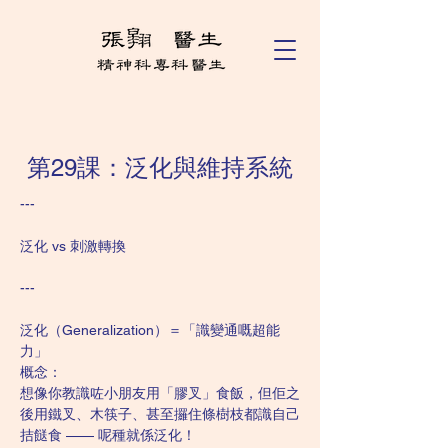
第29課：泛化與維持系統
---
泛化 vs 刺激轉換
---
泛化（Generalization）＝「識變通嘅超能
力」
概念：
想像你教識咗小朋友用「膠叉」食飯，但佢之
後用鐵叉、木筷子、甚至攞住條樹枝都識自己
拮餸食 —— 呢種就係泛化！