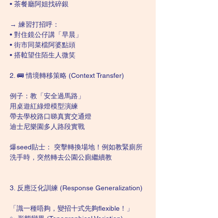
• 茶餐廳阿姐找碎銀
→ 練習打招呼：
• 對住鏡公仔講「早晨」
• 街市同菜檔阿婆點頭
• 搭𨋢望住陌生人微笑
2. 🚌 情境轉移策略 (Context Transfer)
例子：教「安全過馬路」
用桌遊紅綠燈模型演練
帶去學校路口睇真實交通燈
迪士尼樂園多人路段實戰
爆seed貼士： 突擊轉換場地！例如教緊廁所
洗手時，突然轉去公園公廁繼續教
3. 反應泛化訓練 (Response Generalization)
「識一種唔夠，變招十式先夠flexible！」