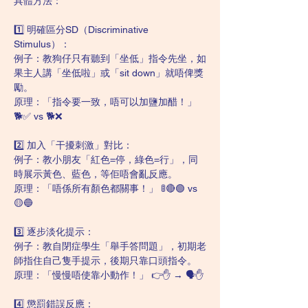
具體方法：
1️⃣ 明確區分SD（Discriminative 
Stimulus）：
例子：教狗仔只有聽到「坐低」指令先坐，如
果主人講「坐低啦」或「sit down」就唔俾獎
勵。
原理：「指令要一致，唔可以加鹽加醋！」 
🐕✅ vs 🐕❌
2️⃣ 加入「干擾刺激」對比：
例子：教小朋友「紅色=停，綠色=行」，同
時展示黃色、藍色，等佢唔會亂反應。
原理：「唔係所有顏色都關事！」 🚦🔴🟢 vs 
🟡🔵
3️⃣ 逐步淡化提示：
例子：教自閉症學生「舉手答問題」，初期老
師指住自己隻手提示，後期只靠口頭指令。
原理：「慢慢唔使靠小動作！」 👉✋ → 🗣️✋
4️⃣ 懲罰錯誤反應：