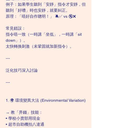
例子：如果學生聽到「安靜」指令才安靜，但
聽到「好嘈」時也安靜，就要糾正。
原理：「唔好自作聰明！」 🔕✅ vs 🔇❌
常見錯誤：
指令唔一致（一時講「坐低」，一時講「sit 
down」）。
太快轉換刺激（未鞏固就加新指令）。
---
泛化技巧深入討論
---
1. 🌍 環境變異大法 (Environmental Variation)
→ 教「畀錢」技能：
• 學校小賣部用現金
• 超市自助機拍八達通