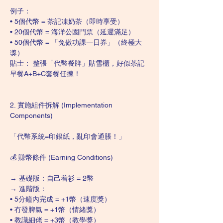
例子：
• 5個代幣 = 茶記凍奶茶（即時享受）
• 20個代幣 = 海洋公園門票（延遲滿足）
• 50個代幣 = 「免做功課一日券」（終極大
獎）
貼士： 整張「代幣餐牌」貼雪櫃，好似茶記
早餐A+B+C套餐任揀！
2. 實施組件拆解 (Implementation 
Components)
「代幣系統=印銀紙，亂印會通脹！」
💰 賺幣條件 (Earning Conditions)
→ 基礎版：自己着衫 = 2幣
→ 進階版：
• 5分鐘內完成 = +1幣（速度獎）
• 冇發脾氣 = +1幣（情緒獎）
• 教識細佬 = +3幣（教學獎）