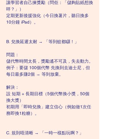
讓學習者自己揀獎勵（問佢：「儲夠貼紙想換
咩？」）
定期更新後援強化（今日換薯片，聽日換多
10分鐘 iPad）。
B. 兌換延遲太耐 → 「等到蚊都瞓！」
問題：
儲代幣時間太長，獎勵遙不可及，失去動力。
例子：要儲 100個代幣 先換到去迪士尼，但
每日最多賺2個 → 等到放棄。
解決：
設 短期 + 長期目標（5個代幣換小獎，50個
換大獎）
初期用「即時兌換」建立信心（例如做1次任
務即換1粒糖）。
C. 規則唔清晰 → 「一時一樣點玩啊？」