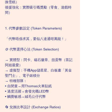
換雪糕）
後援強化：實際吸引嘅獎勵（零食、遊戲時
間）
1. 代幣參數設定 (Token Parameters)
「代幣唔係求其，要似八達通咁萬能！」
🪙 代幣選擇心法 (Token Selection)
→ 實體型：閃卡、磁石徽章、扭蛋幣（茶記
阿姐最愛）
→ 虛擬型：手機App儲星星、白板畫「黃金
聖鬥士」、電子錶積分
→ 特種部隊：
• 自閉童→用Thomas火車貼紙
• 過度活躍→會發光嘅LED幣
• 觸覺敏感→絨毛公仔代幣
🔄 兌換比率設計 (Exchange Ratios)