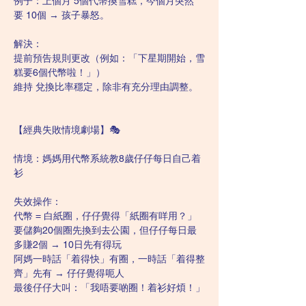
例子：上個月 5個代幣換雪糕，今個月突然
要 10個 → 孩子暴怒。
解決：
提前預告規則更改（例如：「下星期開始，雪
糕要6個代幣啦！」）
維持 兌換比率穩定，除非有充分理由調整。
【經典失敗情境劇場】🎭
情境：媽媽用代幣系統教8歲仔仔每日自己着
衫
失效操作：
代幣 = 白紙圈，仔仔覺得「紙圈有咩用？」
要儲夠20個圈先換到去公園，但仔仔每日最
多賺2個 → 10日先有得玩
阿媽一時話「着得快」有圈，一時話「着得整
齊」先有 → 仔仔覺得呃人
最後仔仔大叫：「我唔要啲圈！着衫好煩！」