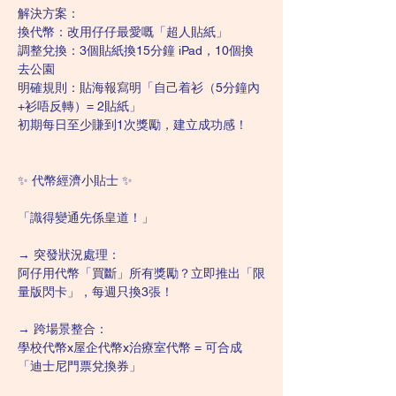
解決方案：
換代幣：改用仔仔最愛嘅「超人貼紙」
調整兌換：3個貼紙換15分鐘 iPad，10個換
去公園
明確規則：貼海報寫明「自己着衫（5分鐘內
+衫唔反轉）= 2貼紙」
初期每日至少賺到1次獎勵，建立成功感！
✨ 代幣經濟小貼士 ✨
「識得變通先係皇道！」
→ 突發狀況處理：
阿仔用代幣「買斷」所有獎勵？立即推出「限
量版閃卡」，每週只換3張！
→ 跨場景整合：
學校代幣x屋企代幣x治療室代幣 = 可合成
「迪士尼門票兌換券」