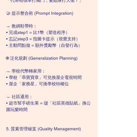
「代幣唔係單打獨鬥，要組隊打大佬！」
🤝 提示整合術 (Prompt Integration)
→ 教綁鞋帶時：
• 完成step1 = 比1幣（塑造程序）
• 忘記step3 = 指圖卡提示（視覺支持）
• 主動問點做 = 額外獎勵幣（自發行為）
🌐 泛化規劃 (Generalization Planning)
→ 學校代幣轉家用：
• 學校「乖寶寶章」可兌換屋企電視時間
• 屋企「家務星」可換學校特權位
→ 社區通用：
• 超市幫手磅生果 = 儲「社區英雄貼紙」換公
園玩樂時間
5. 質素管理秘笈 (Quality Management)