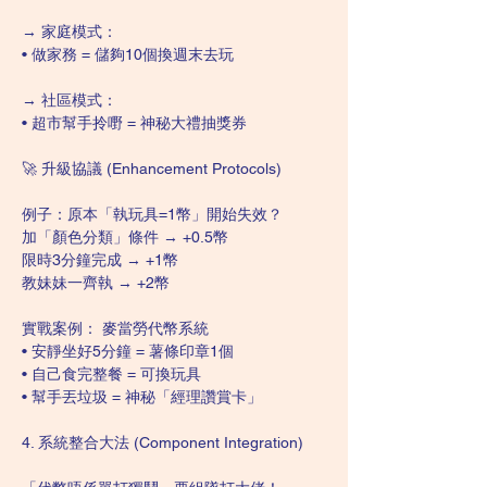
→ 家庭模式：
• 做家務 = 儲夠10個換週末去玩
→ 社區模式：
• 超市幫手拎嘢 = 神秘大禮抽獎券
🚀 升級協議 (Enhancement Protocols)
例子：原本「執玩具=1幣」開始失效？
加「顏色分類」條件 → +0.5幣
限時3分鐘完成 → +1幣
教妹妹一齊執 → +2幣
實戰案例： 麥當勞代幣系統
• 安靜坐好5分鐘 = 薯條印章1個
• 自己食完整餐 = 可換玩具
• 幫手丟垃圾 = 神秘「經理讚賞卡」
4. 系統整合大法 (Component Integration)