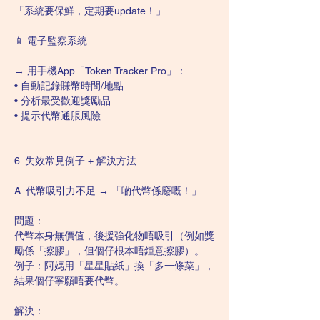
「系統要保鮮，定期要update！」
📱 電子監察系統
→ 用手機App「Token Tracker Pro」：
• 自動記錄賺幣時間/地點
• 分析最受歡迎獎勵品
• 提示代幣通脹風險
6. 失效常見例子 + 解決方法
A. 代幣吸引力不足 → 「啲代幣係廢嘅！」
問題：
代幣本身無價值，後援強化物唔吸引（例如獎
勵係「擦膠」，但個仔根本唔鍾意擦膠）。
例子：阿媽用「星星貼紙」換「多一條菜」，
結果個仔寧願唔要代幣。
解決：