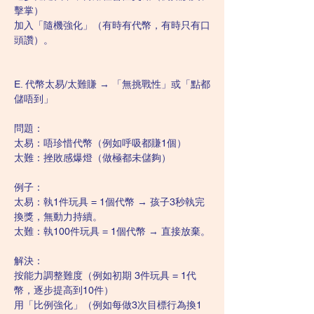
擊掌）
加入「隨機強化」（有時有代幣，有時只有口
頭讚）。
E. 代幣太易/太難賺 → 「無挑戰性」或「點都
儲唔到」
問題：
太易：唔珍惜代幣（例如呼吸都賺1個）
太難：挫敗感爆燈（做極都未儲夠）
例子：
太易：執1件玩具 = 1個代幣 → 孩子3秒執完
換獎，無動力持續。
太難：執100件玩具 = 1個代幣 → 直接放棄。
解決：
按能力調整難度（例如初期 3件玩具 = 1代
幣，逐步提高到10件）
用「比例強化」（例如每做3次目標行為換1