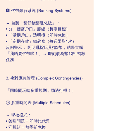
🏦 代幣銀行系統 (Banking Systems)
→ 自製「豬仔錢罌進化版」：
• 分「儲蓄戶口」膠罐（長期目標）
• 「活期戶口」透明樽（即時兌換）
• 「定期存款」鎖匙盒（每週限取1次）
反例警示： 阿明亂掟玩具扣3幣，結果大喊
「我唔要代幣啦！」→ 即刻改為扣1幣+補救
任務
3. 複雜應急管理 (Complex Contingencies)
「同時間玩轉多重規則，勁過打機！」
🕒 多重時間表 (Multiple Schedules)
→ 學校模式：
• 答啱問題 = 即時比代幣
• 守規矩 = 放學前兌換