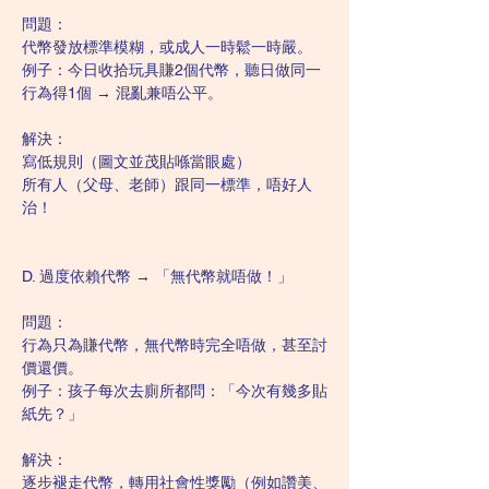
問題：
代幣發放標準模糊，或成人一時鬆一時嚴。
例子：今日收拾玩具賺2個代幣，聽日做同一
行為得1個 → 混亂兼唔公平。
解決：
寫低規則（圖文並茂貼喺當眼處）
所有人（父母、老師）跟同一標準，唔好人
治！
D. 過度依賴代幣 → 「無代幣就唔做！」
問題：
行為只為賺代幣，無代幣時完全唔做，甚至討
價還價。
例子：孩子每次去廁所都問：「今次有幾多貼
紙先？」
解決：
逐步褪走代幣，轉用社會性獎勵（例如讚美、