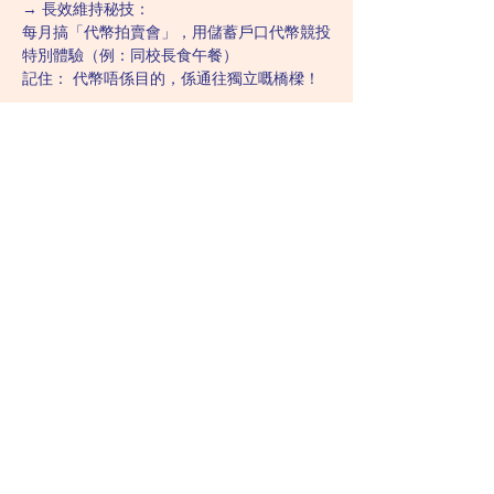
→ 長效維持秘技：
每月搞「代幣拍賣會」，用儲蓄戶口代幣競投
特別體驗（例：同校長食午餐）
記住： 代幣唔係目的，係通往獨立嘅橋樑！
→ 最終目標：
由「執房賺代幣」慢慢褪減到「執房=自我滿
足感」
📌 備註： 每次調整系統前，必做「代幣價值
調查」：
讓孩子設計新代幣樣式
用投票揀選新獎勵品
定期開「家庭央行會議」調整匯率
Related Lectures:
Category 6: Teaching and Skill 
Development Strategies
These lectures cover specific teaching 
methods and strategies for skill acquisition 