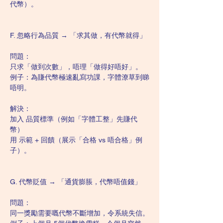
代幣）。
F. 忽略行為品質 → 「求其做，有代幣就得」
問題：
只求「做到次數」，唔理「做得好唔好」。
例子：為賺代幣極速亂寫功課，字體潦草到睇
唔明。
解決：
加入 品質標準（例如「字體工整」先賺代
幣）
用 示範 + 回饋（展示「合格 vs 唔合格」例
子）。
G. 代幣貶值 → 「通貨膨脹，代幣唔值錢」
問題：
同一獎勵需要嘅代幣不斷增加，令系統失信。