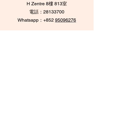
​H Zentre 8樓 813室
電話：28133700
​Whatsapp：+852
95096276
中環印刷行店
中環都爹利街6號
​印刷行 3樓 305室
電話：28716733 /
28716788
Whatsapp：+852
62084539
坑口海悅豪園店
將軍澳坑口海悅豪園
底層上層 UG18號鋪
​電話：98852916
Whatsapp：+852
98852916