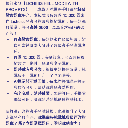
歡迎來到【LICHESS HELL MODE WITH 
PROMPTS】——專為西洋棋高手打造的
極致
難度題庫
平台。本模式收錄超過 
15,000 題
來
自 Lichess 的高分棋局與複雜戰術，每一題都
經嚴選，評分
高於 2800
，專為追求極限的你
而設！
超高難度題庫
：每題均來自頂級對局，難
度相當於國際大師甚至超級高手的實戰考
驗。
超過 15,000 題
：海量題庫，涵蓋各種複
雜攻防、犧牲、解圍與棄子戰術。
即時載入與分類
：根據主題快速篩選，挑
戰殺王、戰術組合、罕見陷阱等。
AI提示與互動回饋
：每步均提供詳細提示
與錯誤分析，幫助你理解高端思維。
完全免費，隨時練習
：無需註冊，手機電
腦皆可用，讓你隨時隨地鍛鍊棋藝極限。
這裡是西洋棋高手的試煉場，也是提升至大師
水準的必經之路。
你準備好挑戰地獄級西洋棋
題庫了嗎？立即選擇題目，證明你的實力！