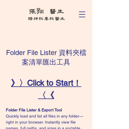
Folder File Lister 資料夾檔
案清單匯出工具
》〉Click to Start！
〈《
Folder File Lister & Export Tool
Quickly load and list all files in any folder—
right in your browser. Instantly view file 
names, full paths, and sizes in a sortable, 