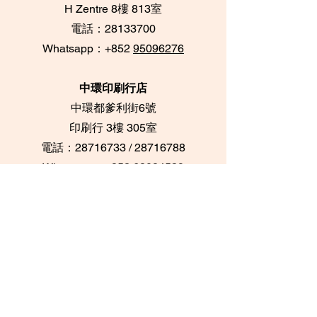
​H Zentre 8樓 813室
電話：28133700
​Whatsapp：+852
95096276
中環印刷行店
中環都爹利街6號
​印刷行 3樓 305室
電話：28716733 /
28716788
Whatsapp：+852
62084539
坑口海悅豪園店
將軍澳坑口海悅豪園
底層上層 UG18號鋪
​電話：98852916
Whatsapp：+852
98852916