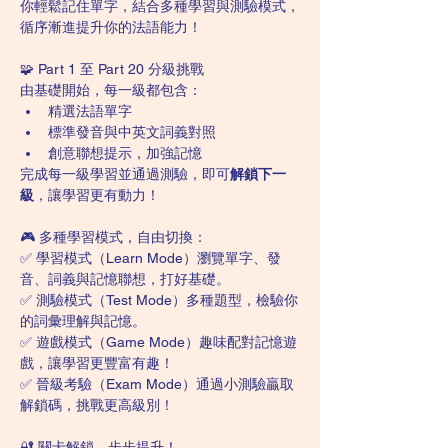
你輕鬆記住單字，結合多種學習與測驗模式，
循序漸進提升你的法語能力！
🧩 Part 1 至 Part 20 分級挑戰
由基礎開始，每一級都包含：
精選法語單字
標準發音與中英文詞義對照
創意聯想提示，加強記憶
完成每一級學習並通過測驗，即可
解鎖下一
級
，讓學習更有動力！
🎮 多種學習模式，自由切換：
✅ 學習模式（Learn Mode）瀏覽單字、發
音、詞義與記憶聯想，打好基礎。
✅ 測驗模式（Test Mode）多種題型，檢驗你
的詞彙理解與記憶。
✅ 遊戲模式（Game Mode）趣味配對記憶遊
戲，讓學習更豐富有趣！
✅ 晉級考驗（Exam Mode）通過小測驗贏取
解鎖碼，挑戰更高級別！
🔐 關卡解鎖，步步提升！