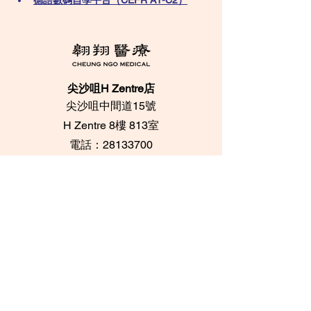
德語數碼自學平台（CEFR A1-C2）
尖沙咀H Zentre店
尖沙咀中間道15號
​H Zentre 8樓 813室
電話：28133700
​Whatsapp：+852
95096276
中環印刷行店
中環都爹利街6號
​印刷行 3樓 305室
電話：28716733 /
28716788
Whatsapp：+852
62084539