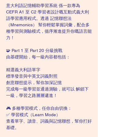
意大利語記憶輔助學習系統 係一款專為 
CEFR A1 至 C2 學習者設計嘅互動式義大利
語學習應用程式。透過 記憶聯想法
（Mnemonics） 幫你輕鬆掌握詞彙，配合多
種學習與測驗模式，循序漸進提升你嘅語言能
力！
🧩 Part 1 至 Part 20 分級挑戰
由基礎開始，每一級內容都包括：
精選義大利語單字
標準發音與中英文詞義對照
創意聯想提示，幫你加深記憶
完成每一級學習並通過測驗，就可以 解鎖下
一級，學習之路層層遞進！
🎮 多種學習模式，任你自由切換：
✅ 學習模式（Learn Mode）
查看單字、讀音、詞義與記憶聯想，幫你打好
基礎。