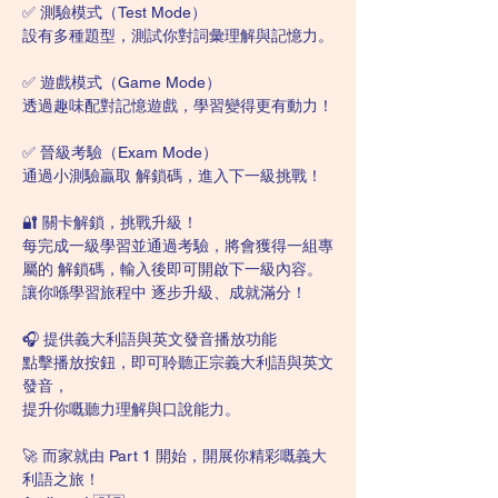
✅ 測驗模式（Test Mode）
設有多種題型，測試你對詞彙理解與記憶力。
✅ 遊戲模式（Game Mode）
透過趣味配對記憶遊戲，學習變得更有動力！
✅ 晉級考驗（Exam Mode）
通過小測驗贏取 解鎖碼，進入下一級挑戰！
🔐 關卡解鎖，挑戰升級！
每完成一級學習並通過考驗，將會獲得一組專
屬的 解鎖碼，輸入後即可開啟下一級內容。
讓你喺學習旅程中 逐步升級、成就滿分！
🎧 提供義大利語與英文發音播放功能
點擊播放按鈕，即可聆聽正宗義大利語與英文
發音，
提升你嘅聽力理解與口說能力。
🚀 而家就由 Part 1 開始，開展你精彩嘅義大
利語之旅！