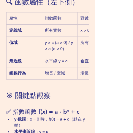
🔍 函數屬性（左下側）
屬性
指數函數
對數函數
定義域
所有實數
x > 0
值域
y > c (a > 0) / y 
所有實數
< c (a < 0)
漸近線
水平線 y = c
垂直線 x = 0
函數行為
增長 / 衰減
增長 / 衰減
🎯 關鍵點觀察
✅ 指數函數 f(x) = a · bˣ + c
y 截距
：x = 0 時，f(0) = a + c（點在 y 
軸）
水平漸近線
：y = c