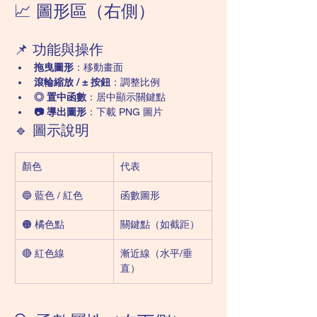
📈 圖形區（右側）
📌 功能與操作
拖曳圖形
：移動畫面
滾輪縮放 / ± 按鈕
：調整比例
◎ 置中函數
：居中顯示關鍵點
📷 導出圖形
：下載 PNG 圖片
🔹 圖示說明
顏色
代表
🔵 藍色 / 紅色
函數圖形
🟠 橘色點
關鍵點（如截距）
🔴 紅色線
漸近線（水平/垂
直）