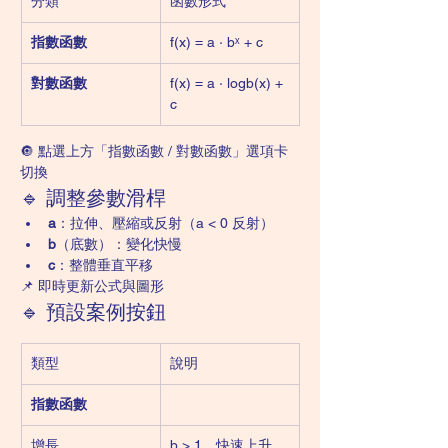
分類
函數形式
指數函數
f(x) = a · bˣ + c
對數函數
f(x) = a · logb(x) + 
c
🔘 點選上方「指數函數 / 對數函數」選項卡
切換
🔹 調整參數滑桿
a
：拉伸、壓縮或反射（a < 0 反射）
b
（底數）：變化快慢
c
：整體垂直平移
📌 即時更新公式與圖形
🔹 預設案例按鈕
類型
說明
指數函數
增長
b > 1，快速上升