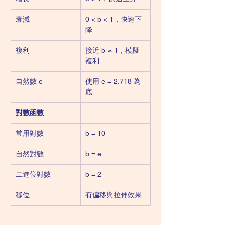
衰減
0 < b < 1，快速下
降
複利
接近 b ≈ 1，模擬
複利
自然數 e
使用 e = 2.718 為
底
對數函數
常用對數
b = 10
自然對數
b = e
二進位對數
b = 2
移位
有偏移與拉伸效果