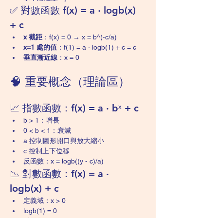
✅ 對數函數 f(x) = a · logb(x) 
+ c
x 截距
：f(x) = 0 → x = b^(-c/a)
x=1 處的值
：f(1) = a · logb(1) + c = c
垂直漸近線
：x = 0
🧠 重要概念（理論區）
📈 指數函數：f(x) = a · bˣ + c
b > 1：增長
0 < b < 1：衰減
a 控制圖形開口與放大縮小
c 控制上下位移
反函數：x = logb((y - c)/a)
📉 對數函數：f(x) = a · 
logb(x) + c
定義域：x > 0
logb(1) = 0