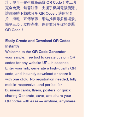
址，即可一鍵生成高品質 QR Code！本工具
完全免費、無需註冊，支援手機與電腦瀏覽，
讓你隨時下載或分享 QR Code，適用於名
片、海報、宣傳單張、網站推廣等多種場景。
簡單三步，立即產生、保存並分享你的專屬 
QR Code！
Easily Create and Download QR Codes 
Instantly
Welcome to the 
QR Code Generator
 — 
your simple, free tool to create custom QR 
codes for any website URL in seconds. 
Enter your link, generate a high-quality QR 
code, and instantly download or share it 
with one click.  No registration needed, fully 
mobile-responsive, and perfect for 
business cards, flyers, posters, or quick 
sharing.Generate, save, and share your 
QR codes with ease — anytime, anywhere!