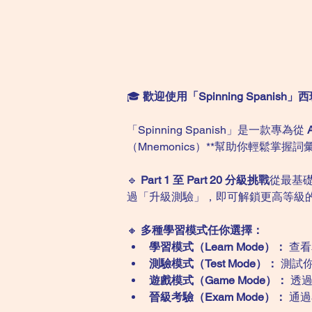
🎓 
歡迎使用「Spinning Spani
「Spinning Spanish」是一款專為從 
（Mnemonics）**幫助你輕鬆
🔹 
Part 1 至 Part 20 分級挑戰
從最基
過「升級測驗」，即可解鎖更高等級
🔸 
多種學習模式任你選擇：
學習模式（Learn Mode）：
 查
測驗模式（Test Mode）：
 測試
遊戲模式（Game Mode）：
 透
晉級考驗（Exam Mode）：
 通