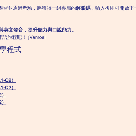
學習並通過考驗，將獲得一組專屬的
解鎖碼
，輸入後即可開啟下
與英文發音，提升聽力與口說能力。
旅程吧！ ¡Vamos!
學程式
1-C2）
1-C2）
2）
2）