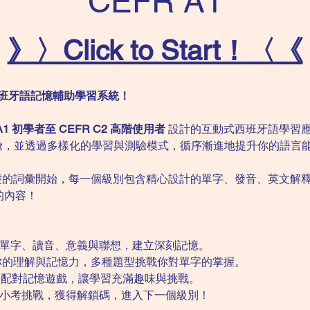
CEFR A1
》〉Click to Start！〈《
sh」西班牙語記憶輔助學習系統！
A1 初學者至 CEFR C2 高階使用者
 設計的互動式西班牙語學習應
掌握詞彙，並透過多樣化的學習與測驗模式，循序漸進地提升你的語言
礎的詞彙開始，每一個級別包含精心設計的單字、發音、英文解
的內容！
看單字、讀音、意義與聯想，建立深刻記憶。
你的理解與記憶力，多種題型挑戰你對單字的掌握。
過配對記憶遊戲，讓學習充滿趣味與挑戰。
過小考挑戰，獲得解鎖碼，進入下一個級別！