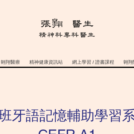
翺翔醫療
精神健康資訊站
網上學習 / 證書課程
翺翔
班牙語記憶輔助學習