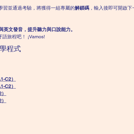
學習並通過考驗，將獲得一組專屬的
解鎖碼
，輸入後即可開啟下
與英文發音，提升聽力與口說能力。
旅程吧！ ¡Vamos!
學程式
1-C2）
1-C2）
2）
2）