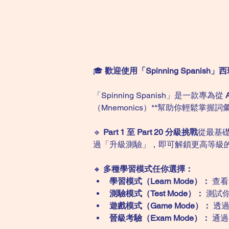
🎓 
歡迎使用「Spinning Spani
「Spinning Spanish」是一款專為從 
（Mnemonics）**幫助你輕鬆
🔹 
Part 1 至 Part 20 分級挑戰
從最基
過「升級測驗」，即可解鎖更高等級
🔸 
多種學習模式任你選擇：
學習模式（Learn Mode）：
 查
測驗模式（Test Mode）：
 測試
遊戲模式（Game Mode）：
 透
晉級考驗（Exam Mode）：
 通