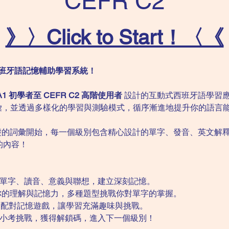
CEFR C2
》〉Click to Start！〈《
sh」西班牙語記憶輔助學習系統！
A1 初學者至 CEFR C2 高階使用者
 設計的互動式西班牙語學習應
掌握詞彙，並透過多樣化的學習與測驗模式，循序漸進地提升你的語言
礎的詞彙開始，每一個級別包含精心設計的單字、發音、英文解
的內容！
看單字、讀音、意義與聯想，建立深刻記憶。
你的理解與記憶力，多種題型挑戰你對單字的掌握。
過配對記憶遊戲，讓學習充滿趣味與挑戰。
過小考挑戰，獲得解鎖碼，進入下一個級別！