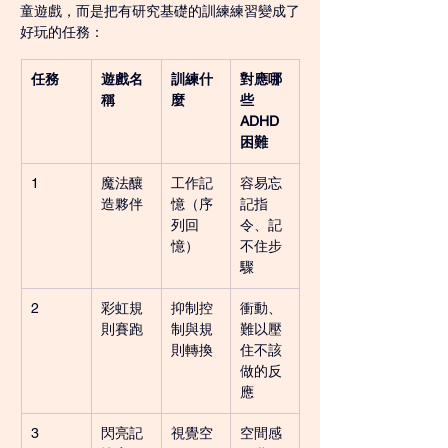
童遊戲，而是把有研究基礎的訓練練習變成了
好玩的任務：
任務
遊戲名
訓練什
對應哪
稱
麼
些 
ADHD 
困難
1
魔法釀
工作記
容易忘
造夥伴
憶（序
記指
列回
令、記
憶）
不住步
驟
2
彩虹規
抑制控
衝動、
則賽跑
制與規
難以壓
則轉換
住不該
做的反
應
3
閃亮記
視覺空
空間感