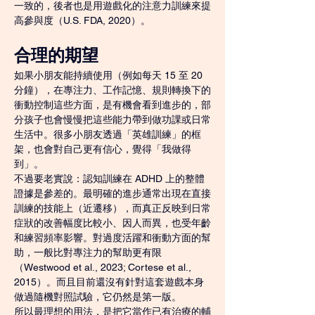
一致的，後者也是用遊戲化的注意力訓練來提
高參與度（U.S. FDA, 2020）。
合理的期望
如果小朋友能持續使用（例如每天 15 至 20 
分鐘），在專注力、工作記憶、規則轉換下的
衝動控制這些方面，是有機會看到進步的，部
分孩子也會慢慢把這些能力帶到做功課或日常
生活中。很多小朋友透過「英雄訓練」的框
架，也會對自己更有信心，覺得「我做得
到」。
不過要老實說：認知訓練在 ADHD 上的整體
證據是參差的。最明確的進步通常出現在直接
訓練的技能上（近遷移），而真正反映到日常
症狀的改善幅度比較小、因人而異，也受年齡
和練習頻率影響。對過度活躍和衝動方面的幫
助，一般比對專注力的幫助更有限
（Westwood et al., 2023; Cortese et al., 
2015）。而且目前還沒有針對這套遊戲本身
做過隨機對照試驗，它仍然是第一版。
所以最理想的用法，是把它當作已有治療的輔