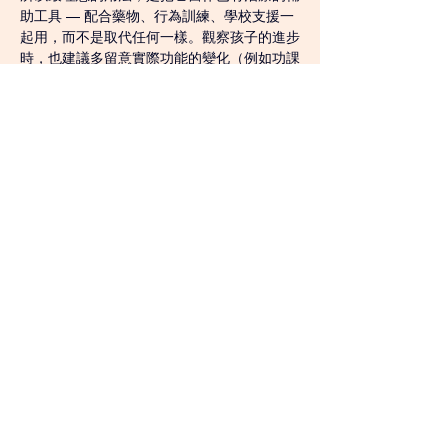
助工具 — 配合藥物、行為訓練、學校支援一
起用，而不是取代任何一樣。觀察孩子的進步
時，也建議多留意實際功能的變化（例如功課
完成度、分心次數有沒有減少），而不是只看
遊戲裡的分數。
一句話總結
「奇蹟英雄學院」是精神科醫生做出來的免費
工具，把針對 ADHD 核心認知弱項的訓練變
成了好玩的小遊戲。它不能取代專業治療，但
作為輔助，門檻極低、隨時可用，值得一試。
直接打開 
wha-adhd.netlify.app
 就可以開始
玩，不用裝任何東西。在家用、醫生推薦用都
可以。
尖沙咀H Zentre店