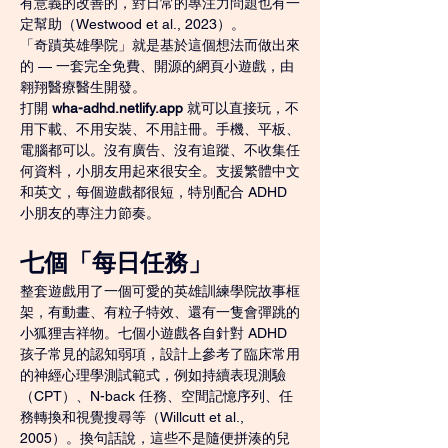
有意義的改善的，對日常的專注力問題也有一
定幫助（Westwood et al., 2023）。
「奇蹟英雄學院」就是基於這個想法而做出來
的 — 一套完全免費、開源的網頁小遊戲，由
翱翔醫療醫生開發。
打開 
wha-adhd.netlify.app
 就可以直接玩，不
用下載、不用安裝、不用註冊。手機、平板、
電腦都可以。沒有廣告、沒有追蹤、不收集任
何資料，小朋友用起來很安全。支援繁體中文
和英文，每個遊戲都很短，特別配合 ADHD 
小朋友的專注力節奏。
七個「每日任務」
整套遊戲用了一個可愛的英雄訓練學院故事框
架，有動畫、有粒子特效、還有一隻會彈跳的
小狐狸吉祥物。七個小遊戲各自針對 ADHD 
孩子常見的認知弱項，設計上參考了臨床常用
的神經心理學測試範式，例如持續表現測驗
（CPT）、N-back 任務、空間記憶序列、任
務轉換和視覺搜尋等（Willcutt et al., 
2005）。換句話說，這些不是隨便拼湊的兒