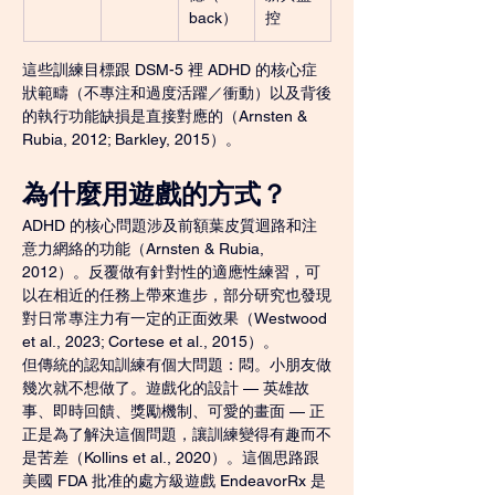
back）
控
這些訓練目標跟 DSM-5 裡 ADHD 的核心症
狀範疇（不專注和過度活躍／衝動）以及背後
的執行功能缺損是直接對應的（Arnsten & 
Rubia, 2012; Barkley, 2015）。
為什麼用遊戲的方式？
ADHD 的核心問題涉及前額葉皮質迴路和注
意力網絡的功能（Arnsten & Rubia, 
2012）。反覆做有針對性的適應性練習，可
以在相近的任務上帶來進步，部分研究也發現
對日常專注力有一定的正面效果（Westwood 
et al., 2023; Cortese et al., 2015）。
但傳統的認知訓練有個大問題：悶。小朋友做
幾次就不想做了。遊戲化的設計 — 英雄故
事、即時回饋、獎勵機制、可愛的畫面 — 正
正是為了解決這個問題，讓訓練變得有趣而不
是苦差（Kollins et al., 2020）。這個思路跟
美國 FDA 批准的處方級遊戲 EndeavorRx 是