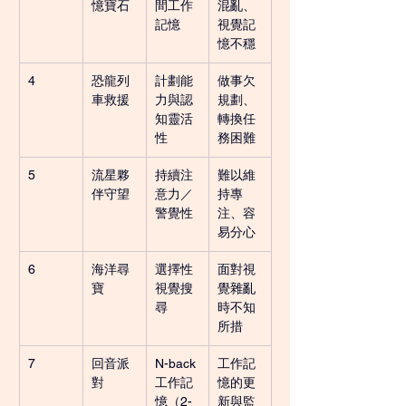
憶寶石
間工作
混亂、
記憶
視覺記
憶不穩
4
恐龍列
計劃能
做事欠
車救援
力與認
規劃、
知靈活
轉換任
性
務困難
5
流星夥
持續注
難以維
伴守望
意力／
持專
警覺性
注、容
易分心
6
海洋尋
選擇性
面對視
寶
視覺搜
覺雜亂
尋
時不知
所措
7
回音派
N-back 
工作記
對
工作記
憶的更
憶（2-
新與監