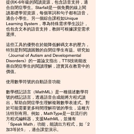
提供K-6年級的閱讀資源，包含語音支持，適
合自閉症學生。Starfall是一個免費的線上閱
讀基礎學習資源，每個單詞和句子都有語音，
適合小學生。另一個綜合課程如Unique
Learning System，專為特殊需求學生設計，
也包含文本的語音支持，教師可根據課堂需求
選擇。
這些工具的優勢在於能降低解碼文本的壓力，
特別是對閱讀困難的自閉症學生有益。研究如
《Journal of Autism and Developmental
Disorders》的一篇論文指出，TTS技術能改
善自閉症學生的閱讀理解，證實其在教育中的
價值。
使用數學符號的自動語音功能
數學標記語言（MathML）是一種描述數學符
號的標記語言，透過語音合成能將方程式讀
出，幫助自閉症學生理解複雜數學表達式。對
於可能需要更多時間理解符號的學生，這種方
法特別有用。例如，MathType是一款流行的
方程式編輯器，支援MathML，並擁有
「Speak Math」功能，能讀出方程式，如「2
加3等於5」，適合課堂演示。