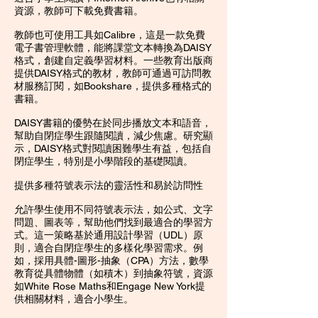
資源，教師可下載免費書籍。
教師也可使用工具如Calibre，這是一款免費
電子書管理軟體，能將課堂文本轉換為DAISY
格式，創建自定義學習材料。一些教育出版商
提供DAISY格式的教材，教師可通過可訪問教
材服務訂閱，如Bookshare，提供多種格式的
書籍。
DAISY書籍的優勢在於同步播放文本和語音，
幫助自閉症學生跟隨閱讀，減少焦慮。研究顯
示，DAISY格式對閱讀困難學生有益，包括自
閉症學生，特別是小學階段的基礎閱讀。
提供多種符號表示法的靈活性和易於訪問性
允許學生使用不同符號表示法，如公式、文字
問題、圖表等，幫助他們找到最適合的學習方
式。這一策略基於通用設計學習（UDL）原
則，適合自閉症學生的多樣化學習需求。例
如，採用具體-圖形-抽象（CPA）方法，數學
教育從具體物體（如積木）到抽象符號，資源
如White Rose Maths和Engage New York提
供相關材料，適合小學生。