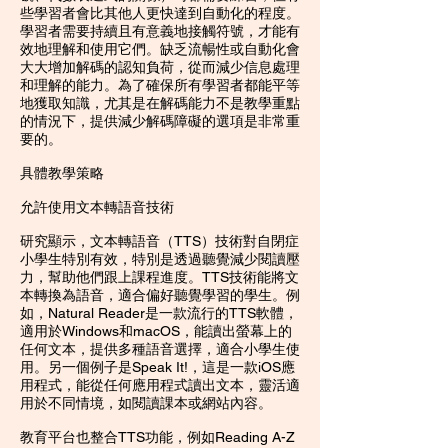
些學習者會比其他人更快達到自動化的程度。
學習者需要持續且有意義地接觸符號，才能有
效地理解和使用它們。缺乏流暢性或自動化會
大大增加解碼的認知負荷，從而減少信息處理
和理解的能力。為了確保所有學習者都能平等
地獲取知識，尤其是在解碼能力不是教學重點
的情況下，提供減少解碼障礙的選項是非常重
要的。
具體教學策略
允許使用文本轉語音技術
研究顯示，文本轉語音（TTS）技術對自閉症
小學生特別有效，特別是透過聽覺減少閱讀壓
力，幫助他們跟上課程進度。TTS技術能將文
本轉換為語音，適合偏好聽覺學習的學生。例
如，Natural Reader是一款流行的TTS軟體，
適用於Windows和macOS，能讀出螢幕上的
任何文本，提供多種語音選擇，適合小學生使
用。另一個例子是Speak It!，這是一款iOS應
用程式，能從任何應用程式讀出文本，靈活適
用於不同情境，如閱讀課本或網站內容。
教育平台也整合TTS功能，例如Reading A-Z