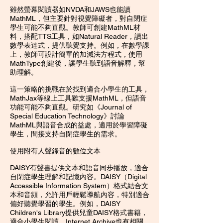
雖然螢幕閱讀器如NVDA和JAWS也能讀
MathML，但主要針對視覺障礙者，對自閉症
學生可能不夠直觀。教師可創建MathML材
料，搭配TTS工具，如Natural Reader，讀出
數學表達式，提供聽覺支持。例如，在數學課
上，教師可設計簡單的加減法方程式，使用
MathType創建後，讓學生聽到語音解釋，幫
助理解。
這一策略的挑戰在於找到適合小學生的工具，
MathJax等線上工具雖支援MathML，但語音
功能可能不夠直觀。研究如《Journal of
Special Education Technology》討論
MathML與語音合成的益處，適用於學習障礙
學生，間接支持自閉症學生的需求。
使用附有人聲錄音的數位文本
DAISY有聲書提供文本和語音同步播放，適合
自閉症學生理解和記憶內容。DAISY（Digital
Accessible Information System）格式結合文
本和音頻，允許用戶輕鬆導航內容，特別適合
偏好聽覺學習的學生。例如，DAISY
Children's Library提供兒童DAISY格式書籍，
適合小學生閱讀，Internet Archive也有相關