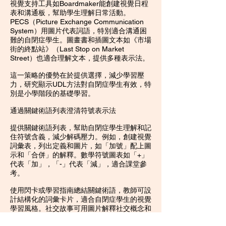
視覺支持工具如Boardmaker能創建視覺日程
表和溝通板，幫助學生理解日常活動。
PECS（Picture Exchange Communication
System）用圖片代表詞語，特別適合溝通困
難的自閉症學生。圖畫書和插圖文本如《市場
街的終點站》（Last Stop on Market
Street）也適合理解文本，提供多種表示法。
這一策略的優勢在於提供選擇，減少學習壓
力，研究顯示UDL方法對自閉症學生有效，特
別是小學階段的基礎學習。
通過關鍵術語列表澄清符號表示法
提供關鍵術語列表，幫助自閉症學生理解和記
住符號含義，減少解碼壓力。例如，創建視覺
詞彙表，列出定義和圖片，如「加號」配上圖
示和「合併」的解釋。數學符號圖表如「+」
代表「加」，「-」代表「減」，適合課堂參
考。
使用閃卡或學習指南總結關鍵術語，教師可設
計結構化的詞彙卡片，適合自閉症學生的視覺
學習風格。社交故事可用圖片解釋社交概念和
符號，如解釋「微笑」意味著「高興」，幫助