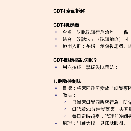
CBT-i 全面拆解
CBT-i嘅定義
全名「失眠認知行為治療」，係
結合「改諗法」（認知治療）同
適用人群：孕婦、創傷後患者、
CBT-i點樣搞亂失眠？
用六招逐一擊破失眠問題：
1. 刺激控制法
目標：將床同睡房變成「瞓覺專
做法：
只喺床瞓覺同親密行為，唔
瞓唔着20分鐘就落床，去客
每日定時起身，唔理前晚瞓
原理：訓練大腦一見床就眼瞓。