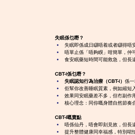
失眠係乜嘢？
失眠即係成日瞓唔着或者瞓得唔安
唔單止係「唔夠瞁」咁簡單，仲
食安眠藥短時間可能救急，但長
CBT-i係乜嘢？
失眠認知行為治療（CBT-i）
係一
佢幫你改善睡眠質素，例如縮短
效果同安眠藥差不多，但冇副作
核心理念：同你嘅身體自然節奏
CBT-i嘅賣點
唔係仙丹，唔會即刻見效，但長
提升整體健康同幸福感，特別啱