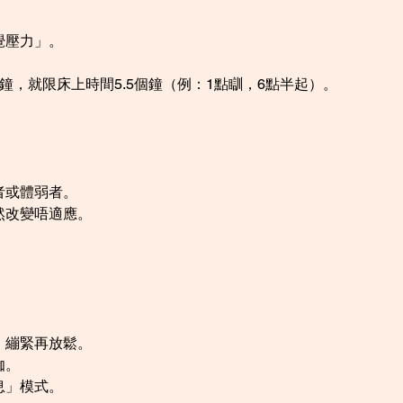
覺壓力」。
鐘，就限床上時間5.5個鐘（例：1點瞓，6點半起）。
。
者或體弱者。
然改變唔適應。
，繃緊再放鬆。
伽。
息」模式。