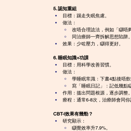
5. 認知重組
目標：踢走失眠焦慮。
做法：
改唔合理諗法，例如「瞓唔夠
同治療師一齊拆解思想陷阱
效果：少咗壓力，瞓得更好。
6. 睡眠知識+功課
目標：用科學改善習慣。
做法：
學睡眠常識：下晝4點後唔飲咖
寫「睡眠日記」：記低幾點
作用：搵出問題根源，逐步調整
療程：通常6-8次，治療師會同
CBT-i效果有幾勁？
研究顯示：
瞓覺效率升7.9%。