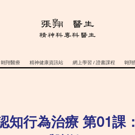
翺翔醫療
精神健康資訊站
網上學習 / 證書課程
翺翔
認知行為治療 第01課