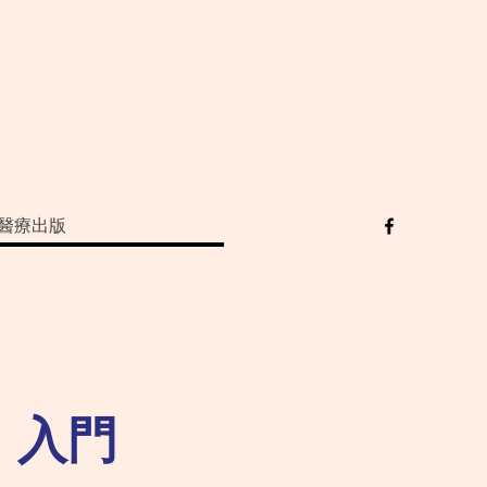
醫療出版
：入門