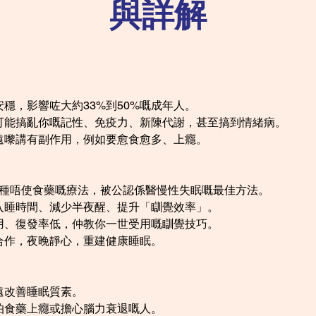
與詳解
穩，影響咗大約33%到50%嘅成年人。
可能搞亂你嘅記性、免疫力、新陳代謝，甚至搞到情緒病。
遠嚟講有副作用，例如要愈食愈多、上癮。
種唔使食藥嘅療法，被公認係醫慢性失眠嘅最佳方法。
入睡時間、減少半夜醒、提升「瞓覺效率」。
用、復發率低，仲教你一世受用嘅瞓覺技巧。
合作，夜晚靜心，重建健康睡眠。
遠改善睡眠質素。
怕食藥上癮或擔心腦力衰退嘅人。