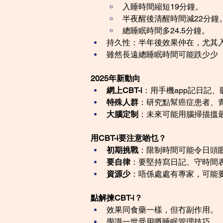
入睡時間縮短19分鐘。
半夜醒後清醒時間減22分鐘
總睡眠時間多24.5分鐘。
持久性：半年後效果仲在，尤其
雖然長遠總睡眠時間可能跌少少（
2025年新動向
網上CBT-i
：用手機app記日記
特殊人群
：研究點幫癌症患者、青少
大腦定制
：未來可能用腦掃描搵
用CBT-i要注意啲乜？
初期挑戰
：限制時間可能令日頭
要自律
：要堅持寫日記、守時間
資源少
：唔係處處有專家，可能
點解揀CBT-i？
效果同食藥一樣，但冇副作用。
學識一世受用嘅睡眠管理技巧。