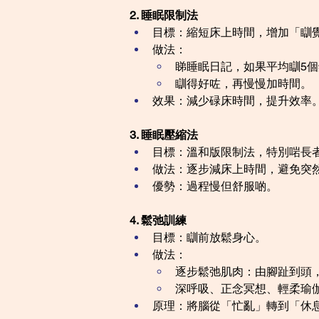
2. 睡眠限制法
目標：縮短床上時間，增加「瞓
做法：
睇睡眠日記，如果平均瞓5個
瞓得好咗，再慢慢加時間。
效果：減少碌床時間，提升效率
3. 睡眠壓縮法
目標：溫和版限制法，特別啱長
做法：逐步減床上時間，避免突
優勢：過程慢但舒服啲。
4. 鬆弛訓練
目標：瞓前放鬆身心。
做法：
逐步鬆弛肌肉：由腳趾到頭
深呼吸、正念冥想、輕柔瑜
原理：將腦從「忙亂」轉到「休