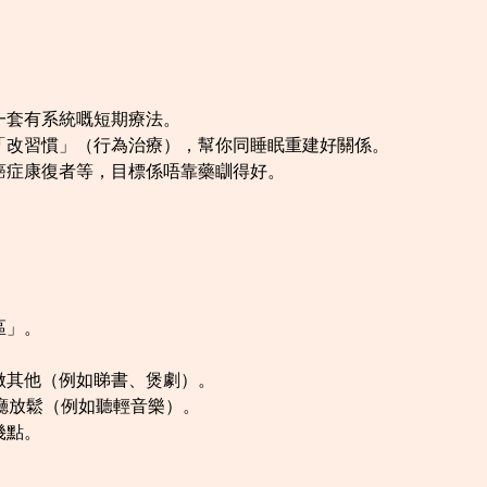
一套有系統嘅短期療法。
「改習慣」（行為治療），幫你同睡眠重建好關係。
癌症康復者等，目標係唔靠藥瞓得好。
區」。
做其他（例如睇書、煲劇）。
廳放鬆（例如聽輕音樂）。
幾點。