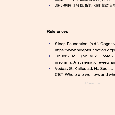
減低失眠引發嘅腦退化同情緒病
References
Sleep Foundation. (n.d.). Cogniti
https://www.sleepfoundation.org/
Trauer, J. M., Qian, M. Y., Doyle,
insomnia: A systematic review an
Vedaa, Ø., Kallestad, H., Scott, J
CBT: Where are we now, and wher
Previous