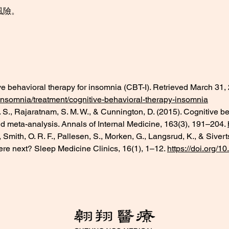
風險。
ve behavioral therapy for insomnia (CBT-I). Retrieved March 31, 
insomnia/treatment/cognitive-behavioral-therapy-insomnia
 J. S., Rajaratnam, S. M. W., & Cunnington, D. (2015). Cognitive b
d meta-analysis. Annals of Internal Medicine, 163(3), 191–204. 
., Smith, O. R. F., Pallesen, S., Morken, G., Langsrud, K., & Siver
e next? Sleep Medicine Clinics, 16(1), 1–12. 
https://doi.org/1