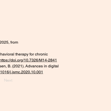
2025, from 
ehavioral therapy for chronic 
https://doi.org/10.7326/M14-2841
tsen, B. (2021). Advances in digital 
0.1016/j.jsmc.2020.10.001
Next