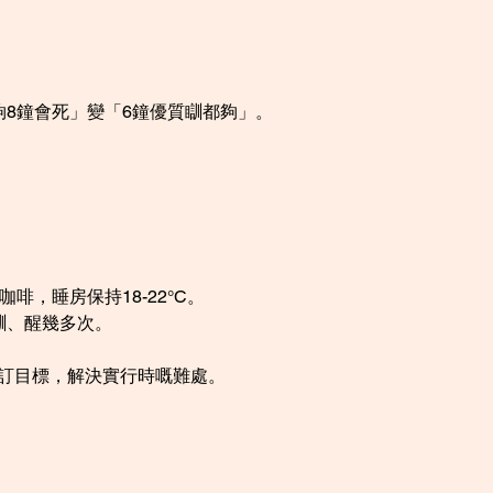
8鐘會死」變「6鐘優質瞓都夠」。
。
啡，睡房保持18-22°C。
瞓、醒幾多次。
。
你訂目標，解決實行時嘅難處。