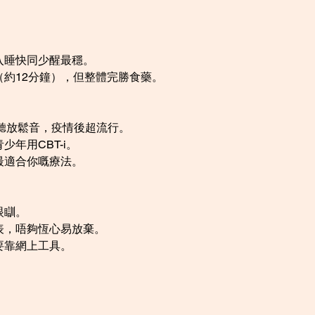
。
入睡快同少醒最穩。
約12分鐘），但整體完勝食藥。
、聽放鬆音，疫情後超流行。
年用CBT-i。
最適合你嘅療法。
眼瞓。
表，唔夠恆心易放棄。
要靠網上工具。