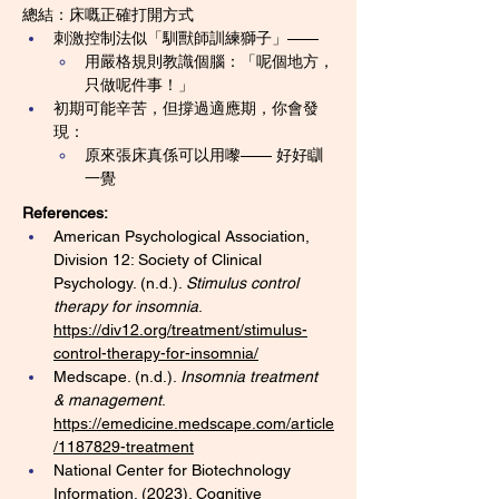
總結：床嘅正確打開方式
刺激控制法似「馴獸師訓練獅子」——
用嚴格規則教識個腦：「呢個地方，
只做呢件事！」
初期可能辛苦，但撐過適應期，你會發
現：
原來張床真係可以用嚟—— 好好瞓
一覺
References:
American Psychological Association, 
Division 12: Society of Clinical 
Psychology. (n.d.). 
Stimulus control 
therapy for insomnia
. 
https://div12.org/treatment/stimulus-
control-therapy-for-insomnia/
Medscape. (n.d.). 
Insomnia treatment 
& management
. 
https://emedicine.medscape.com/article
/1187829-treatment
National Center for Biotechnology 
Information. (2023). Cognitive 