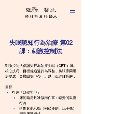
失眠認知行為治療 第02
課：刺激控制法
刺激控制法係認知行為治療失眠（CBTi）嘅
核心技巧，目標係透過行為調整，將張床同睡
房變成「專屬瞓覺地帶」。以下係詳細拆解：
目標
打造「瞓覺聖地」
床同睡房只准做兩件事：瞓覺同親密
行為
斬斷其他活動（例如煲劇、玩手機）
同張床嘅連結