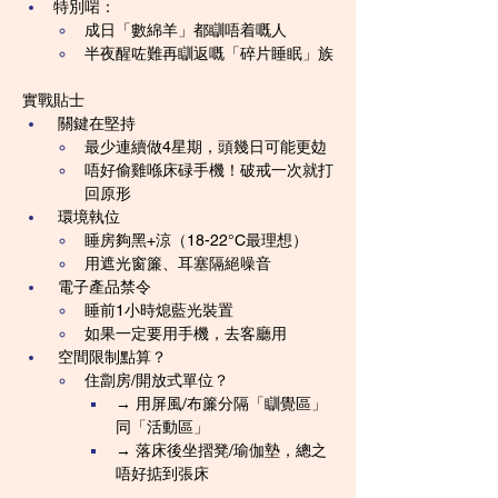
特別啱：
成日「數綿羊」都瞓唔着嘅人
半夜醒咗難再瞓返嘅「碎片睡眠」族
實戰貼士
 關鍵在堅持
最少連續做4星期，頭幾日可能更攰
唔好偷雞喺床碌手機！破戒一次就打
回原形
 環境執位
睡房夠黑+涼（18-22°C最理想）
用遮光窗簾、耳塞隔絕噪音
 電子產品禁令
睡前1小時熄藍光裝置
如果一定要用手機，去客廳用
 空間限制點算？
住劏房/開放式單位？
→ 用屏風/布簾分隔「瞓覺區」
同「活動區」
→ 落床後坐摺凳/瑜伽墊，總之
唔好掂到張床