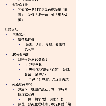
洗腦式訓練
等個腦一見到張床就自動聯想「眼
瞓」，唔係「眼光光」或「壓力爆
煲」
具體方法
 床嘅禁忌
嚴禁喺床做：
 睇書、追劇、食嘢、覆訊息、
諗公事
 20分鐘法則
瞓唔着超過20分鐘？
→ 即刻落床！
→ 去梳化/客廳做放鬆嘢（聽純
音樂、深呼吸）
→ 等到「打喊露」先返床再試
 死跟起身時間
無論前一晚瞓得幾差，每日準時同一
個鐘數起身
（例：朝早7點，風雨不改）
原理：鎖死生理時鐘，教識身體「幾