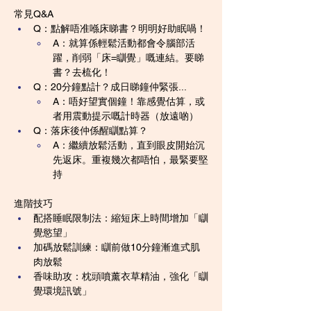
常見Q&A
Q：點解唔准喺床睇書？明明好助眠喎！
A：就算係輕鬆活動都會令腦部活
躍，削弱「床=瞓覺」嘅連結。要睇
書？去梳化！
Q：20分鐘點計？成日睇鐘仲緊張...
A：唔好望實個鐘！靠感覺估算，或
者用震動提示嘅計時器（放遠啲）
Q：落床後仲係醒瞓點算？
A：繼續放鬆活動，直到眼皮開始沉
先返床。重複幾次都唔怕，最緊要堅
持
進階技巧
配搭睡眠限制法：縮短床上時間增加「瞓
覺慾望」
加碼放鬆訓練：瞓前做10分鐘漸進式肌
肉放鬆
香味助攻：枕頭噴薰衣草精油，強化「瞓
覺環境訊號」