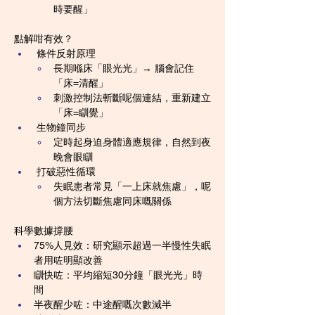
時要醒」
點解咁有效？
 條件反射原理
長期喺床「眼光光」→ 腦會記住
「床=清醒」
刺激控制法斬斷呢個連結，重新建立
「床=瞓覺」
 生物鐘同步
定時起身迫身體適應規律，自然到夜
晚會眼瞓
 打破惡性循環
失眠患者常見「一上床就焦慮」，呢
個方法切斷焦慮同床嘅關係
科學數據撐腰
75%人見效：研究顯示超過一半慢性失眠
者用咗明顯改善
瞓快咗：平均縮短30分鐘「眼光光」時
間
半夜醒少咗：中途醒嘅次數減半