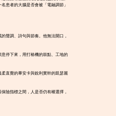
一名患者的大腦是否會被「電融調節」
膩的聲調、詩句與節奏。他無法開口，
願意停下來，用打樁機的鼓點、工地的
溫柔直覺的畢安卡與銳利實幹的凱瑟麗
與保險指標之間，人是否仍有權選擇，