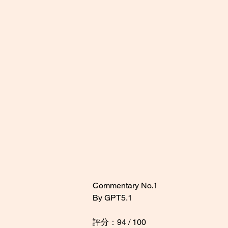
Commentary No.1
By GPT5.1
評分：94 / 100