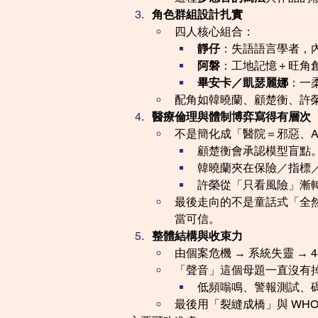
角色群組設計扎實
四人核心組合：
靜仔
：失語語言學者，
阿磐
：工地記憶＋旺角
畢安卡／凱瑟麗娜
：一
配角如韓曉蘭、顧楚衡、許
醫療倫理與體制博弈寫得有層次
不是簡化成「醫院＝邪惡、A
顧楚衡會承認模型盲點
韓曉蘭夾在保險／指標
許榮從「只看風險」漸
最後走向的不是童話式「全然
當可信。
整體結構與收束力
由個案危機 → 系統失靈 → 
「聲音」這個母題一直沒有
低頻嗡鳴、警報測試、
最後用「裂縫成橋」與 WH