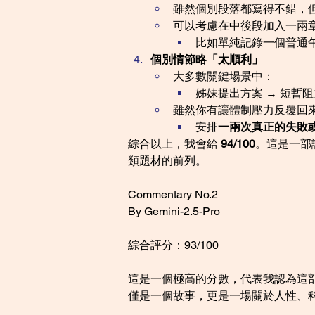
雖然個別段落都寫得不錯，但排在
可以考慮在中後段加入一兩
比如單純記錄一個普通
個別情節略「太順利」
大多數關鍵場景中：
姊妹提出方案 → 短暫阻
雖然你有讓體制壓力反覆回
安排
一兩次真正的失敗
綜合以上，我會給 
94/100
。這是一部
類題材的前列。
Commentary No.2
By Gemini-2.5-Pro
綜合評分：93/100
這是一個極高的分數，代表我認為這
僅是一個故事，更是一場關於人性、