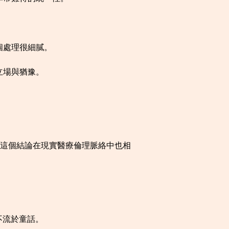
個處理很細膩。
立場與猶豫。
這個結論在現實醫療倫理脈絡中也相
不流於童話。