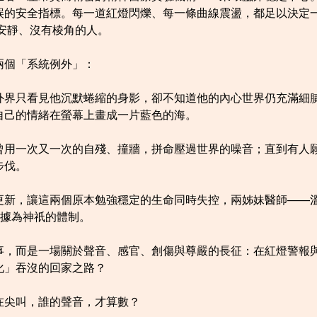
誤的安全指標。每一道紅燈閃爍、每一條曲線震盪，都足以決定
安靜、沒有棱角的人。
兩個「系統例外」：
外界只看見他沉默蜷縮的身影，卻不知道他的內心世界仍充滿細
自己的情緒在螢幕上畫成一片藍色的海。
曾用一次又一次的自殘、撞牆，拼命壓過世界的噪音；直到有人
步伐。
更新，讓這兩個原本勉強穩定的生命同時失控，兩姊妹醫師——
數據為神祇的體制。
事，而是一場關於聲音、感官、創傷與尊嚴的長征：在紅燈警報
化」吞沒的回家之路？
在尖叫，誰的聲音，才算數？