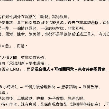
內在知性與外在沉默的「斷裂」寫得很痛。
創傷事故，童年節奏成為日後治療資源，過去並非單純悲慘，這
柔一剛、一偏情緒調頻、一偏結構對抗，非常互補。
榮、黑潮、陳聿、陳美麗，也都不是單線條反派或工具人，有其
I＝惡」，而是：
。
／人情之間，並非冷血官僚。
轉向「承認創新＋要求護欄」。
否定 ENM」，而是
混合模式 + 可撤回同意 + 患者共創委員會
，
48 小時賭注 → 三個月後倫理攻防 → 患者請願 → 制度改革。
掉線：
碼頭雨後、工地鼓點、哼鳴、杯子敲擊、無詞合唱。
O 指引作收，既有爽感，又保留現實陰影（護欄與審核仍在），