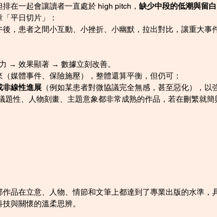
一起會讓讀者一直處於 high pitch，
缺少中段的低潮與留白
章「平日切片」：
午後，患者之間小互動、小挫折、小幽默，拉出對比，讓重大事
力 → 效果顯著 → 數據立刻改善。
來（媒體事件、保險施壓），整體還算平衡，但仍可：
或非線性進展
（例如某患者對微協議完全無感，甚至惡化），以
議題性、人物刻畫、主題意象都非常成熟的作品，若在刪繁就簡
部作品在立意、人物、情節和文筆上都達到了專業出版的水準，
科技與關懷的溫柔思辨。