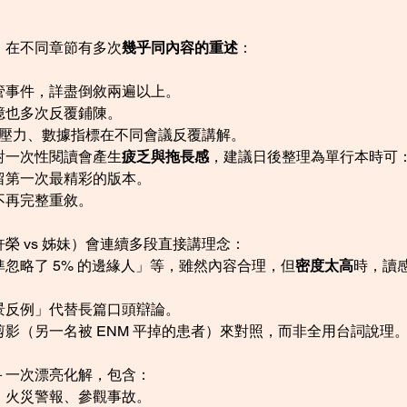
，在不同章節有多次
幾乎同內容的重述
：
管事件，詳盡倒敘兩遍以上。
憶也多次反覆鋪陳。
險壓力、數據指標在不同會議反覆講解。
對一次性閱讀會產生
疲乏與拖長感
，建議日後整理為單行本時可
留第一次最精彩的版本。
不再完整重敘。
榮 vs 姊妹）會連續多段直接講理念：
忽略了 5% 的邊緣人」等，雖然內容合理，但
密度太高
時，讀
景反例」代替長篇口頭辯論。
影（另一名被 ENM 平掉的患者）來對照，而非全用台詞說理
＋一次漂亮化解，包含：
、火災警報、參觀事故。