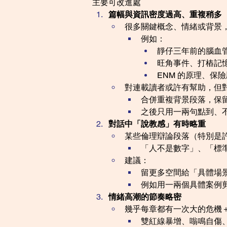
主要可改進處
篇幅與資訊密度過高、重複稍多
很多關鍵概念、情緒或背景
例如：
靜仔三年前的腦血
旺角事件、打樁記
ENM 的原理、保
對連載讀者或許有幫助，但
合併重複背景段落，保
之後只用一兩句點到、
對話中「說教感」有時略重
某些倫理辯論段落（特別是許
「人不是數字」、「標準
建議：
留更多空間給「具體場
例如用一兩個具體案例剪
情緒高潮的節奏略密
幾乎每章都有一次大的危機
雙紅線暴增、嗡鳴自傷