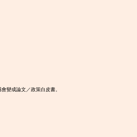
：
感會變成論文／政策白皮書。
。