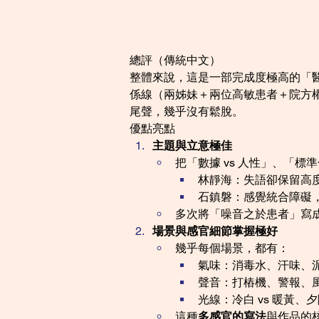
總評（傳統中文）
整體來說，這是一部完成度極高的「醫療
係線（兩姊妹＋兩位高敏患者＋院方
尾聲，幾乎沒有鬆脫。
優點亮點
主題與立意極佳
把「數據 vs 人性」、「標
林靜海：失語卻保留高
石鎮磐：感覺統合障礙
多次將「噪音之於患者」寫
場景與感官細節掌握極好
幾乎每個場景，都有：
氣味：消毒水、汗味、
聲音：打樁機、警報、
光線：冷白 vs 暖黃、
這種
多感官的寫法
與作品的