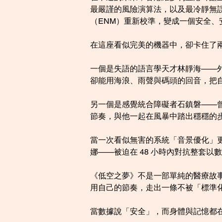
最嚴謹的風險演算法，以及最冷靜無
（ENM）重新校準，變成一個安全、
在這座看似完美的機器中，卻卡住了
一個是失語的語言學天才林靜海——
卻能用海浪、雨聲與碼頭的回音，把
另一個是感覺統合障礙者石鎮磐——
節奏，與他一起在風暴中踏出穩穩的
當一次看似無害的系統「音景優化」
娜——被迫在 48 小時內對抗整套以
《低空之夢》不是一部單純的醫療故
用自己的節奏，走出一條不被「標準
當數據說「安全」，而身體與記憶都