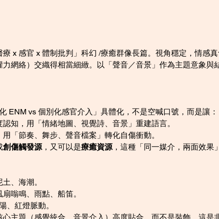
 x 感官 x 體制批判」科幻 /療癒群像長篇。視角穩定，情
權力網絡）交織得相當細緻。以「聲音／音景」作為主題意象與
準化 ENM vs 個別化感官介入」具體化，不是空喊口號，而是讓：
度認知，用「情緒地圖、視覺詩、音景」重建語言。
，用「節奏、舞步、聲音檔案」轉化自傷衝動。
成
創傷觸發源
，又可以是
療癒資源
，這種「同一媒介，兩面效果
泥土、海潮。
風扇嗡鳴、雨點、船笛。
夕陽、紅燈脈動。
核心主題（感覺統合、音景介入）高度貼合，而不是裝飾，這是