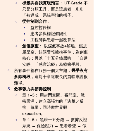
標籤與自我實現預言
： UT-Grade 不
只是分類工具，而是讓患者一步步
「被逼成」系統害怕的樣子。
從控制到合作
：
監控暫停權
患者參與標記假陽性
工程師與患者一起改算法
創傷療癒
： 以煤氣事故+解離、鐵皮
屋星空、錯誤警報擁抱事件，為創傷
核心；再以「十五分鐘黑暗」「自選
安靜」「感官治療」為療癒手段。
所有事件都在服務一個大主題，
幾乎沒有
多餘橋段
，這對十章這麼長的篇幅來說很
難得。
敘事張力與節奏控制
章 1–3： 用封閉空間、審問室、脈
衝黑洞，建立高張力的「逃脫／反
抗」氛圍，同時做世界觀 
exposition。
章 4–6： 黑暗十五分鐘 → 數據反證
系統 → 保險壓力 → 患者發聲 → 假