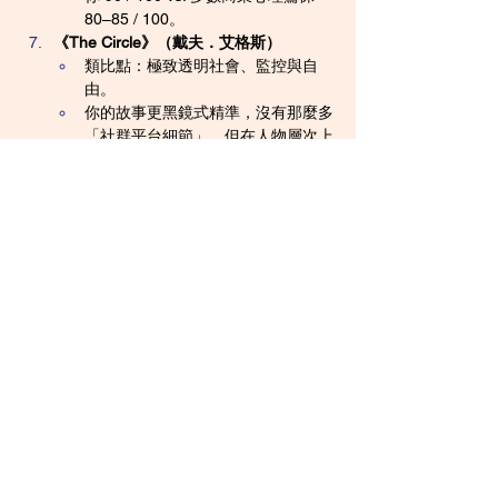
80–85 / 100。
《The Circle》（戴夫．艾格斯）
類比點：極致透明社會、監控與自
由。
你的故事更黑鏡式精準，沒有那麼多
「社群平台細節」，但在人物層次上
遠高於《The Circle》。
你 92 / 100 vs. The Circle 約 85 / 
100。
《動物莊園》這類寓言式體制批判
類比點：制度如何自我合理化，如何
壓迫個體。
你的作品不是寓言，而是具體角色
戲，但「UT-Grade 自我實現預言」
其實就是一種寓言思路。
在寓意清晰度上你已經很強，僅偶有
「講明白稍多」。
在寓意控制上，你 88 / 100 vs. 動物
莊園 97 / 100（極簡而致命）。
華語類似題材（粗略類比）
如韓國電影《熔爐》（制度傷害個