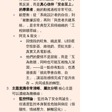
舊反派，而是
真心信仰「安全至上」
的專業者
，她的動搖過程非常可信。
顧楚衡：從「系統設計者的自信」到
「被數據反咬」再到「與患者共建系
統」，是非常典型又寫得細緻的「工
程師贖罪線」。
阿克 & 龍女：
回憶段的旺角、鐵皮屋、LED星
空投影器、維他奶、霓虹光影，
真實又具電影感。
他們的愛情不是甜寵，而是「互
為救贖，同時也可能互相拖入深
淵」——這一點你有點出，也透
過後面「彼此學會自救、自
主」，讓這段感情完成了從共依
存 → 共同成長的轉型。
主題意識非常清晰、層次分明
 核心主題
可以濃縮為幾條線：
監控悖論
： 監控為了安全而誕生，
但過度監控本身製造危險與病症（假
陽性、情緒壓力、解離惡化）。