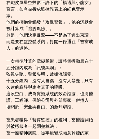
在鐵皮屋星空投影下許下的「楊過與小龍女」
誓言，如今被折成監控報表上的紅色警示
線。  
他們的擁抱會觸發「攻擊警報」，她的沉默會
被計算成「逃脫風險」。  
於是，他們決定反擊——不是為了逃出東環，
而是要在監控體系內，打開一條通往「被當成
人」的道路。
一次精準計算的電磁脈衝，讓整個擾動層在十
五分鐘內成為「訊號黑洞」：  
監視失聰，警報失明，數據流歸零。  
十五分鐘內，沒有人自傷、沒有人暴走，只有
久違的寂靜與患者真正的呼吸。  
這段空白，成為質疑系統的致命證據，也將醫
護、工程師、保險公司與外部專家一併捲入一
場關於「安全與自由」的激烈辯證。
當患者獲得「暫停監控」的權利，當醫護開始
與被標籤者一起調整算法，  
當一座精神病院，從牢籠變成願意聆聽的家