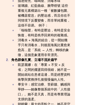
描述燈光、嗡鳴聲、消毒水味
玻璃牆、紅藍曲線、腕帶燈號 這些
重複元素構築出一種「被數據包圍、
被機器窒息」的壓迫感，而且你在不
同情境下反覆變奏，而非單純重複，
這很不容易。 例子：
「嗡嗡聲」有時是壓迫，有時是安全
恢復，有時是秩序回來時的複雜感。
消毒水 + 海風的組合，從一開始幾
乎只有消毒水，到後面海風比重愈來
愈高，是「系統 → 人性」轉移的象
徵，這個意象運用非常漂亮。
角色群像扎實、立場不流於扁平
凱瑟麗娜：在「專業 + 不安 + 反
省」之間的擺盪寫得很細，她不是一
開始就站在患者這邊，而是經歷資料
衝擊與實務掙扎後慢慢偏向人性。
畢安卡：感官治療、苔蘚牆、觸感與
寧靜——她像整個系統中的「人性接
口」。她不是天真，而是有專業理論
支撐的溫柔。
韓曉蘭：最大的亮點之一。她不是守