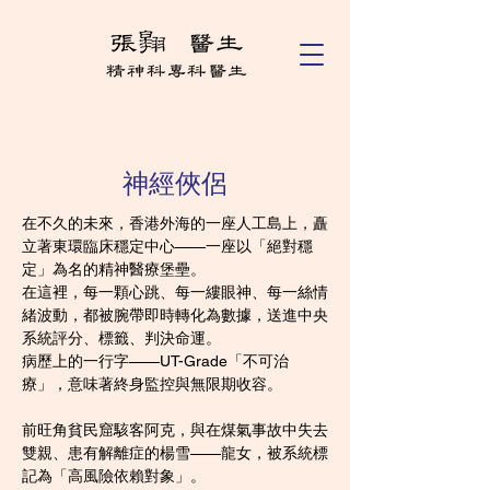
神經俠侶
在不久的未來，香港外海的一座人工島上，矗
立著東環臨床穩定中心——一座以「絕對穩
定」為名的精神醫療堡壘。  
在這裡，每一顆心跳、每一縷眼神、每一絲情
緒波動，都被腕帶即時轉化為數據，送進中央
系統評分、標籤、判決命運。  
病歷上的一行字——UT-Grade「不可治
療」，意味著終身監控與無限期收容。
前旺角貧民窟駭客阿克，與在煤氣事故中失去
雙親、患有解離症的楊雪——龍女，被系統標
記為「高風險依賴對象」。  