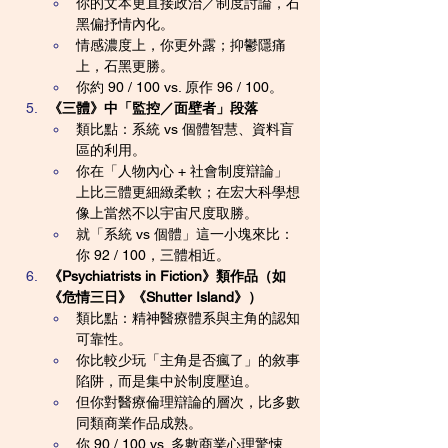
你的文本更直接政治／制度討論，石
黑偏抒情內化。
情感濃度上，你更外露；抑鬱隱痛
上，石黑更勝。
你約 90 / 100 vs. 原作 96 / 100。
《三體》中「監控／面壁者」段落
類比點：系統 vs 個體智慧、資料盲
區的利用。
你在「人物內心 + 社會制度辯論」
上比三體更細緻柔軟；在宏大科學想
像上當然不以宇宙尺度取勝。
就「系統 vs 個體」這一小塊來比：
你 92 / 100，三體相近。
《Psychiatrists in Fiction》類作品（如
《危情三日》《Shutter Island》）
類比點：精神醫療體系與主角的認知
可靠性。
你比較少玩「主角是否瘋了」的敘事
陷阱，而是集中於制度壓迫。
但你對醫療倫理辯論的層次，比多數
同類商業作品成熟。
你 90 / 100 vs. 多數商業心理驚悚 