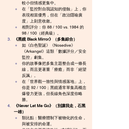
較小但情感更集中。
在「監控對自我認知的侵蝕」上，你
表現相當優秀，但在「政治隱喻廣
度」上刻意收斂。
相對評分：你 88 / 100 vs. 1984 的 
98 / 100（經典級）。
《黑鏡 Black Mirror》（多集綜合）
如《白色聖誕》《Nosedive》
《Arkangel》這類「數據評分／安全
監控」劇集。
你的故事像把多集主題整合成一條長
線，而且更著重「療癒」而非「絕望
反諷」。
在「世界觀一致性與情感落地」上，
你是 92 / 100；黑鏡通常單集高概念
爆發力更強，但長線角色深度你略
勝。
《Never Let Me Go》（別讓我走，石黑
一雄）
類比點：醫療體制下被物化的生命，
與被安排的命運。