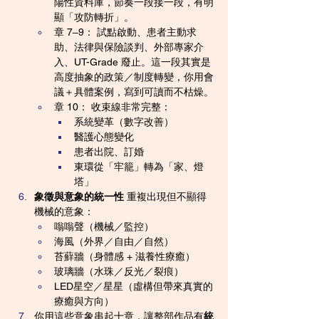
陽性資料庫，節奏一段接一段，有明
顯「攻防轉折」。
章 7–9： 試點啟動、患者主動求
助、法律與保險談判、外部專家介
入、UT-Grade 廢止。這一段其實是
高度抽象的政策／制度轉變，你用會
議＋具體案例，寫到可讀而不枯燥。
章 10： 收束線非常完整：
系統變革（數字改善）
醫護心態變化
患者出院、訂婚
東環從「牢籠」轉為「家、燈
塔」
象徵與意象的統一性
 重複出現但不顯得
機械的意象：
嗡嗡聲（機械／監控）
海風（外界／自由／自然）
苔蘚牆（身體感 + 滋養性療癒）
玻璃牆（水珠／反光／裂痕）
LED星空／星星（虛構但帶來真實的
療癒與方向）
你用這些意象串起十章，讓整部作品有
統