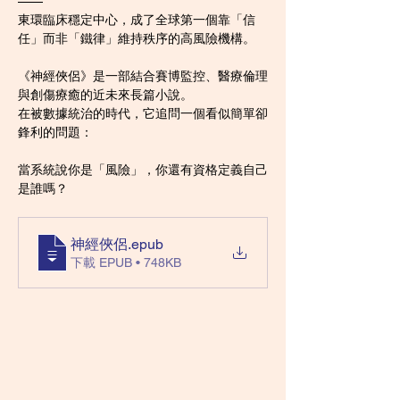
——  
東環臨床穩定中心，成了全球第一個靠「信
任」而非「鐵律」維持秩序的高風險機構。
《神經俠侶》是一部結合賽博監控、醫療倫理
與創傷療癒的近未來長篇小說。  
在被數據統治的時代，它追問一個看似簡單卻
鋒利的問題：  
當系統說你是「風險」，你還有資格定義自己
是誰嗎？
神經俠侶
.epub
下載 EPUB • 748KB