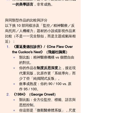
一的美學語言
，非常成熟。
與同類型作品的比較與評分
以下挑 10 部同樣涉及「監控／精神醫療／反
烏托邦／人機權力」題材的小說或影視作品來
比較（不是一一完全類似，而是主題或氣味相
近）：
《重返曼德拉診所》/《One Flew Over 
the Cuckoo’s Nest》（飛越杜鵑窩）
類比點：精神醫療機構 vs 個體自由
的對抗。
你的作品在
制度反思深度
上，接近現
代重寫版，比原作更「系統導向」而
少了些「純搗鬧式反叛」。
敘事成熟度：你約 90 / 100 vs. 原
作 95 / 100。
《1984》（George Orwell）
類比點：全方位監控、標籤、語言與
思想控制。
你這部是「微觀醫療體系版」，尺度