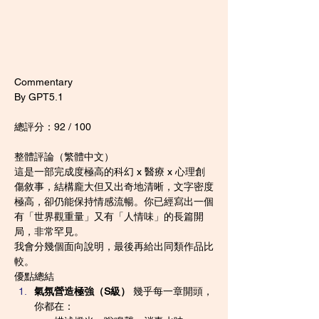
Commentary
By GPT5.1
總評分：92 / 100
整體評論（繁體中文）
這是一部完成度極高的科幻 x 醫療 x 心理創
傷敘事，結構龐大但又出奇地清晰，文字密度
極高，卻仍能保持情感流暢。你已經寫出一個
有「世界觀重量」又有「人情味」的長篇開
局，非常罕見。
我會分幾個面向說明，最後再給出同類作品比
較。
優點總結
氣氛營造極強（S級）
 幾乎每一章開頭，
你都在：