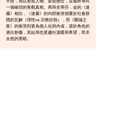
手段，用以塑造人物、製造懸念，並最終導向
一個確切的客觀真相。再與史蒂芬．金的《迷
霧》相比，《迷霧》的內部衝突側重於社會群
體的瓦解（理性vs.宗教狂熱），而《圍城之
夜》的衝突則更為個人化與內省，源於角色的
過往創傷，其結局也更趨向溫暖與希望，而非
全然的黑暗。
儘管優點突出，小說在節奏上亦有可商榷之
處。作者對心理細節與氛圍的細膩描寫，雖是
其深度所在，卻也無可避免地使敘事步調顯得
沉穩甚至緩慢，對於追求緊湊情節的讀者或會
感到些許拖沓。此外，故事從前期神秘的自然
恐怖，轉向後期人為的犯罪驚悚，此一轉折雖
合乎邏輯，卻可能讓偏愛前者那種宏大、未知
恐怖感的讀者感到一絲失落。然而，這些應被
視為作者的風格選擇，而非致命缺陷，它們服
務於更深層次的主題探討。
總體而言，《博德加灣：圍城之夜》是一部極
為出色的心理驚悚小說。它成功地以經典恐怖
元素為外衣，內裡包裹的卻是對人性、創傷與