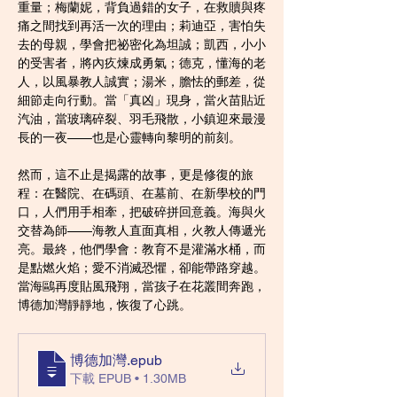
重量；梅蘭妮，背負過錯的女子，在救贖與疼
痛之間找到再活一次的理由；莉迪亞，害怕失
去的母親，學會把祕密化為坦誠；凱西，小小
的受害者，將內疚煉成勇氣；德克，懂海的老
人，以風暴教人誠實；湯米，膽怯的郵差，從
細節走向行動。當「真凶」現身，當火苗貼近
汽油，當玻璃碎裂、羽毛飛散，小鎮迎來最漫
長的一夜——也是心靈轉向黎明的前刻。
然而，這不止是揭露的故事，更是修復的旅
程：在醫院、在碼頭、在墓前、在新學校的門
口，人們用手相牽，把破碎拼回意義。海與火
交替為師——海教人直面真相，火教人傳遞光
亮。最終，他們學會：教育不是灌滿水桶，而
是點燃火焰；愛不消滅恐懼，卻能帶路穿越。
當海鷗再度貼風飛翔，當孩子在花叢間奔跑，
博德加灣靜靜地，恢復了心跳。
博德加灣
.epub
下載 EPUB • 1.30MB