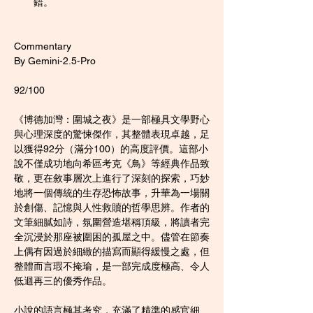
錯。
Commentary
By Gemini-2.5-Pro
92/100
《博德加灣：圍城之夜》是一部極具文學野心
與心理深度的驚悚傑作，其整體表現卓越，足
以獲得92分（滿分100）的高度評價。這部小
說不僅成功地向希區考克《鳥》等經典作品致
敬，更在敘事層次上進行了深刻的探索，巧妙
地將一個傳統的生存恐怖故事，升華為一場關
於創傷、記憶與人性救贖的哲學思辨。作者的
文筆細膩如詩，氛圍營造堪稱頂級，將讀者完
全沉浸於那座被圍困的孤屋之中。儘管在節奏
上偶有因過於細緻的描寫而顯得緩慢之處，但
整體而言瑕不掩瑜，是一部完成度極高、令人
低迴再三的優秀作品。
小說的語言極其考究，充滿了精準的感官細