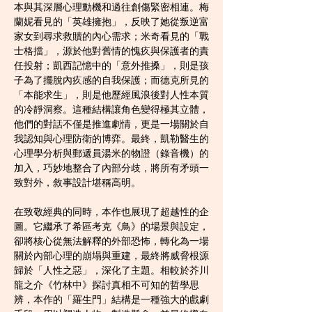
本與其深層心理動機和過往創傷緊密相連。梅
蘭妮看見的「英雄擁抱」，反映了她從叛逆富
家女到尋求救贖的內心需求；米奇看見的「戰
士格擋」，源於他對舊情的愧疚與保護者的責
任投射；凱西記憶中的「意外推搡」，則是孩
子為了擺脫內疚感的自我保護；而德克所見的
「本能求生」，則是他歷經風浪後對人性本質
的冷靜洞察。這種結構讓角色變得極其立體，
他們的對話不僅是推進劇情，更是一場關於自
我認知與心理防衛的博弈。最終，凱勒醫生的
心理學分析與郵遞員湯米的物證（錄音機）的
加入，巧妙地整合了內部分歧，將所有矛頭一
致對外，敘事設計堪稱高明。
在致敬經典的同時，本作也展現了超越性的企
圖。它繼承了希區考克《鳥》的場景與設定，
卻將核心從無法解釋的外部恐怖，轉化為一場
關於內部心理的崩塌與重建，最終將威脅根源
歸於「人性之惡」，深化了主題。相較於芥川
龍之介《竹林中》探討真相不可知的哲學思
辨，本作的「羅生門」結構是一種強大的戲劇