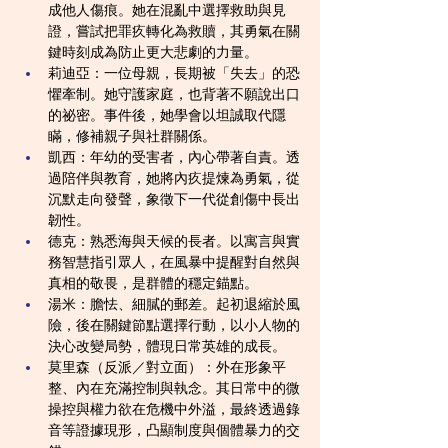
成他人傷痕。她在混亂中選擇救助與見
證，嘗試把罪疚轉化為救贖，其勇氣在關
鍵時刻成為防止更大悲劇的力量。
莉迪亞：一位母親，長期被「失去」的恐
懼牽制。她守護家庭，也背著不願說出口
的祕密。事件後，她學會以坦誠取代隱
瞞，修補親子與社群關係。
凱西：年幼的受害者，內心帶著自責。透
過陪伴與教育，她將內疚提煉為勇氣，從
沉默走向發聲，象徵下一代從創傷中長出
韌性。
德克：熟悉海與天候的長者。以寓言與實
務智慧指引眾人，在風暴中提醒對自然與
真相的敬畏，是群體的穩定錨點。
湯米：膽怯、細膩的郵差。起初退縮於風
險，後在關鍵節點選擇行動，以小人物的
決心改變局勢，體現日常英雄的成長。
莫里森（反派／對立面）：外在形象平
整、內在充滿控制與執念。其日常中的微
操控與權力欲在危機中外溢，最終透過錄
音等證據現形，凸顯制度與個體暴力的交