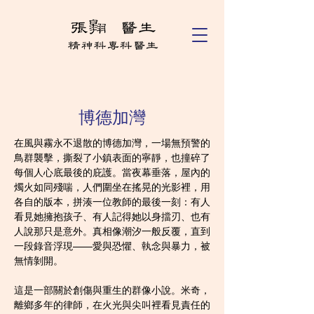
博德加灣
在風與霧永不退散的博德加灣，一場無預警的
鳥群襲擊，撕裂了小鎮表面的寧靜，也撞碎了
每個人心底最後的庇護。當夜幕垂落，屋內的
燭火如同殘喘，人們圍坐在搖晃的光影裡，用
各自的版本，拼湊一位教師的最後一刻：有人
看見她擁抱孩子、有人記得她以身擋刃、也有
人說那只是意外。真相像潮汐一般反覆，直到
一段錄音浮現——愛與恐懼、執念與暴力，被
無情剝開。
這是一部關於創傷與重生的群像小說。米奇，
離鄉多年的律師，在火光與尖叫裡看見責任的