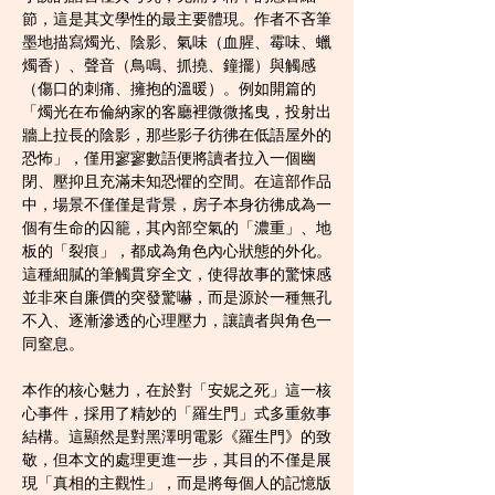
節，這是其文學性的最主要體現。作者不吝筆
墨地描寫燭光、陰影、氣味（血腥、霉味、蠟
燭香）、聲音（鳥鳴、抓撓、鐘擺）與觸感
（傷口的刺痛、擁抱的溫暖）。例如開篇的
「燭光在布倫納家的客廳裡微微搖曳，投射出
牆上拉長的陰影，那些影子彷彿在低語屋外的
恐怖」，僅用寥寥數語便將讀者拉入一個幽
閉、壓抑且充滿未知恐懼的空間。在這部作品
中，場景不僅僅是背景，房子本身彷彿成為一
個有生命的囚籠，其內部空氣的「濃重」、地
板的「裂痕」，都成為角色內心狀態的外化。
這種細膩的筆觸貫穿全文，使得故事的驚悚感
並非來自廉價的突發驚嚇，而是源於一種無孔
不入、逐漸滲透的心理壓力，讓讀者與角色一
同窒息。
本作的核心魅力，在於對「安妮之死」這一核
心事件，採用了精妙的「羅生門」式多重敘事
結構。這顯然是對黑澤明電影《羅生門》的致
敬，但本文的處理更進一步，其目的不僅是展
現「真相的主觀性」，而是將每個人的記憶版