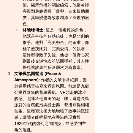
節、揭示危機的關鍵線索，他從冷靜
旁觀到最終選擇「參與」進來幫助朋
友，其轉變也為故事增添了溫暖的底
色。
林曉峰博士:
 這是一個複雜的角色，
他既是科技的狂熱信徒，也是悲劇的
推手。他對「完美融合」的追求，像
極了蓋茨比對「完美愛情」的執著，
最終都導致了失控。他從一個野心家
到最後充滿愧疚並試圖彌補，其人性
掙扎讓故事的反派層次更為豐富。
文筆與氛圍營造 (Prose & 
Atmosphere):
 作者的文筆非常細膩，善
於運用感官描寫來營造氛圍。無論是九龍
公寓裡蒸魚的薑絲香氣、VR頭盔的冰冷
觸感、北達科他農田的泥土味，還是長島
派對的香檳氣泡與爵士樂，都描寫得栩栩
如生。這種寫法極大地增強了故事的沉浸
感，讓讀者能輕易地在香港的現實與
1920年代的虛幻之間切換，並感受到主
角的混亂。