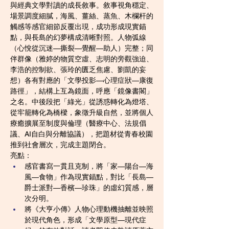
與經典文學對讀的成長敘事。敘事視角穩定、
場景調度細膩，海風、薑絲、蒸魚、木欄杆的
觸感等感官細節反覆出現，成功形成現實錨
點，與長島的幻夢構成清晰對照。人物弧線
（心悅從沉迷—撕裂—覺醒—助人）完整；同
伴群像（雅婷的物質空虛、志明的旁觀強迫、
李浩的控制欲、張玲的匱乏焦慮、劉凱的妄
想）各有對應的「文學投影—心理症狀—康復
路徑」，結構上互為鏡面，呼應「鏡像書閣」
之名。中後段把「綠光」從誘惑轉化為燈塔、
從牢籠轉化為橋樑，象徵升級自然，並將個人
療癒擴展至制度與倫理（醫療中心、法規倡
議、AI自白與分離協議），把題材從青春校園
推到社會層次，完成主題閉合。
亮點：
感官書寫一貫且克制，將「家—陽台—海
風—食物」作為現實錨點，對比「長島—
爵士派對—香檳—珍珠」的虛幻質感，層
次分明。
將《大亨小傳》人物心理動機抽離並映照
於現代角色，形成「文學原型—現代症