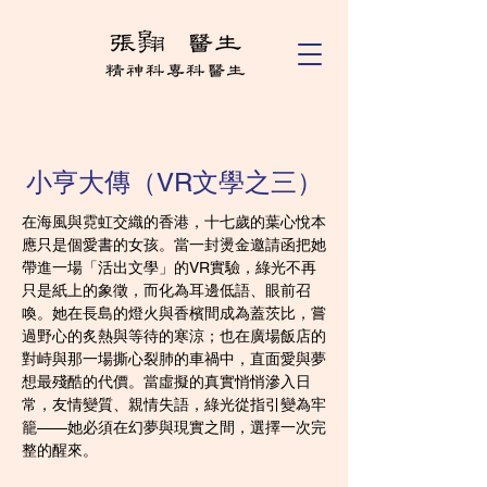
小亨大傳（VR文學之三）
在海風與霓虹交織的香港，十七歲的葉心悅本
應只是個愛書的女孩。當一封燙金邀請函把她
帶進一場「活出文學」的VR實驗，綠光不再
只是紙上的象徵，而化為耳邊低語、眼前召
喚。她在長島的燈火與香檳間成為蓋茨比，嘗
過野心的炙熱與等待的寒涼；也在廣場飯店的
對峙與那一場撕心裂肺的車禍中，直面愛與夢
想最殘酷的代價。當虛擬的真實悄悄滲入日
常，友情變質、親情失語，綠光從指引變為牢
籠——她必須在幻夢與現實之間，選擇一次完
整的醒來。