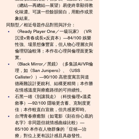
（總結—再總結—展望）易使終章顯得教
化味濃。可讓一些餘韻留白，用動作或景
象結束。
同類型／相近母題作品對照與評分：
《Ready Player One／一級玩家》（VR
沉浸×青春成長×反資本）—84/100 娛樂
性強、場景想像豐富，但人物心理層次與
倫理辯論較薄；本作在心理與倫理面更紮
實。
《Black Mirror／黑鏡》（多集談AI/VR倫
理，如《San Junipero》、《USS 
Callister》）—90/100 高密度寓言與道
德兩難設計更銳利、結構更精簡；本作勝
在情感溫度與療癒路徑的可持續性。
石黑一雄《別讓我走》（科技倫理×溫柔
敘事）—92/100 隱喻更含蓄、克制度更
佳；本作較直白宣敘，但共感更即時。
台灣青春療癒類（如電影《刻在你心底的
名字》非同題但就情感曲線比較）—
85/100 本作在人物群像的「症候—治
療」對位上更有設計感且具啟發性。