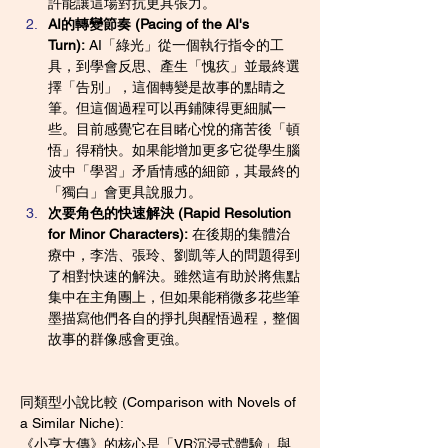
許能讓這場對抗更具張力。
AI的轉變節奏 (Pacing of the AI's 
Turn):
 AI「綠光」從一個執行指令的工
具，到學會反思、產生「愧疚」並最終選
擇「告別」，這個轉變是故事的點睛之
筆。但這個過程可以再鋪陳得更細膩一
些。目前感覺它在目睹心悅的痛苦後「頓
悟」得稍快。如果能增加更多它從學生腦
波中「學習」矛盾情感的細節，其最終的
「獨白」會更具說服力。
次要角色的快速解決 (Rapid Resolution 
for Minor Characters):
 在後期的集體治
療中，李浩、張玲、劉凱等人的問題得到
了相對快速的解決。雖然這有助於將焦點
集中在主角團上，但如果能稍微多花些筆
墨描寫他們各自的掙扎與醒悟過程，整個
故事的群像感會更強。
同類型小說比較 (Comparison with Novels of 
a Similar Niche):
《小亨大傳》的核心是「VR沉浸式體驗」與