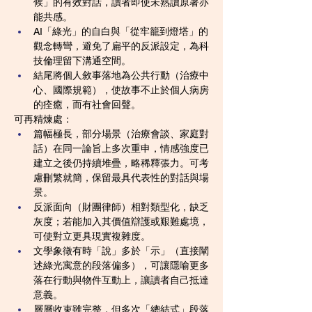
候」的有效對話，讀者即使未熟讀原著亦
能共感。
AI「綠光」的自白與「從牢籠到燈塔」的
觀念轉彎，避免了扁平的反派設定，為科
技倫理留下溝通空間。
結尾將個人敘事落地為公共行動（治療中
心、國際規範），使故事不止於個人病房
的痊癒，而有社會回聲。
可再精煉處：
篇幅極長，部分場景（治療會談、家庭對
話）在同一論旨上多次重申，情感強度已
建立之後仍持續堆疊，略稀釋張力。可考
慮刪繁就簡，保留最具代表性的對話與場
景。
反派面向（財團律師）相對類型化，缺乏
灰度；若能加入其價值辯護或艱難處境，
可使對立更具現實複雜度。
文學象徵有時「說」多於「示」（直接闡
述綠光寓意的段落偏多），可讓隱喻更多
落在行動與物件互動上，讓讀者自己抵達
意義。
層層收束雖完整，但多次「總結式」段落