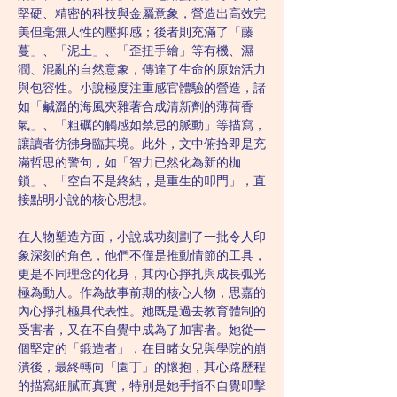
堅硬、精密的科技與金屬意象，營造出高效完
美但毫無人性的壓抑感；後者則充滿了「藤
蔓」、「泥土」、「歪扭手繪」等有機、濕
潤、混亂的自然意象，傳達了生命的原始活力
與包容性。小說極度注重感官體驗的營造，諸
如「鹹澀的海風夾雜著合成清新劑的薄荷香
氣」、「粗礪的觸感如禁忌的脈動」等描寫，
讓讀者彷彿身臨其境。此外，文中俯拾即是充
滿哲思的警句，如「智力已然化為新的枷
鎖」、「空白不是終結，是重生的叩門」，直
接點明小說的核心思想。
在人物塑造方面，小說成功刻劃了一批令人印
象深刻的角色，他們不僅是推動情節的工具，
更是不同理念的化身，其內心掙扎與成長弧光
極為動人。作為故事前期的核心人物，思嘉的
內心掙扎極具代表性。她既是過去教育體制的
受害者，又在不自覺中成為了加害者。她從一
個堅定的「鍛造者」，在目睹女兒與學院的崩
潰後，最終轉向「園丁」的懷抱，其心路歷程
的描寫細膩而真實，特別是她手指不自覺叩擊