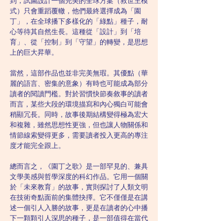
到，試圖設計一個完美的全球方案（救世主模
式）只會重蹈覆轍，他們最終選擇成為「園
丁」，在全球播下多樣化的「綠點」種子，耐
心等待其自然生長。這種從「設計」到「培
育」、從「控制」到「守望」的轉變，是思想
上的巨大昇華。
當然，這部作品也並非完美無瑕。其優點（華
麗的語言、密集的意象）有時也可能成為部分
讀者的閱讀門檻。對於習慣快節奏敘事的讀者
而言，某些大段的環境描寫和內心獨白可能會
稍顯冗長。同時，故事後期結構變得極為宏大
和複雜，雖然思想性更強，但也讓人物關係和
情節線索變得更多，需要讀者投入更高的專注
度才能完全跟上。
總而言之，《園丁之歌》是一部罕見的、兼具
文學美感與哲學深度的科幻作品。它用一個關
於「未來教育」的故事，實則探討了人類文明
在技術奇點面前的集體抉擇。它不僅僅是在講
述一個引人入勝的故事，更是在讀者的心中播
下一顆顆引人深思的種子，是一部值得在當代