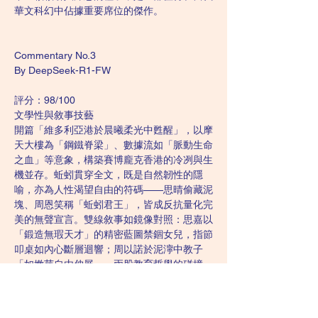
華文科幻中佔據重要席位的傑作。
Commentary No.3
By DeepSeek-R1-FW
評分：98/100
文學性與敘事技藝
開篇「維多利亞港於晨曦柔光中甦醒」，以摩
天大樓為「鋼鐵脊梁」、數據流如「脈動生命
之血」等意象，構築賽博龐克香港的冷冽與生
機並存。蚯蚓貫穿全文，既是自然韌性的隱
喻，亦為人性渴望自由的符碼——思晴偷藏泥
塊、周恩笑稱「蚯蚓君王」，皆成反抗量化完
美的無聲宣言。雙線敘事如鏡像對照：思嘉以
「鍛造無瑕天才」的精密藍圖禁錮女兒，指節
叩桌如內心斷層迴響；周以諾於泥濘中教子
「如嫩芽自由伸展」，兩股教育哲學的碰撞，
在颱風夜孩子牽手共抗危機時迸發火花，張力
淋漓。語言如刀刃亦如詩，林博士稱學院為
「精英熔爐」，投資者詰問如「利刃切割空