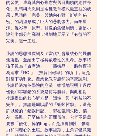
的習慣，成為其內心焦慮與舊日枷鎖的絕佳外
化。思晴與周恩則是兩種教育模式最直觀的成
果，思晴的「完美」與她內心對「蚯蚓的秘
密」的渴望形成了巨大的悲劇張力。而黎星
澤、溫岑等「原型」群像的集體崩潰，更是小
說前半部分的高潮，深刻地展示了「有益的不
完美」這一主題。
小說的思想深度觸及了當代社會最核心的幾個
焦慮點，並給出了極具啟發性的思考。故事將
孩子視為「資產池」、「藝術品」，將教育視
為追求「ROI」（投資回報率）的項目，這是
對當下功利化、產業化教育趨勢的辛辣諷刺。
小說通過精英學院的崩潰，雄辯地證明了過度
優化和零容錯的系統是何等脆弱。與此相對，
小說提出的核心解方是「韌性」與「有益的不
完美」。無論是周以諾的「蚯蚓哲學」，還是
許以橙的「錯誤日記」，都在強調失敗、偏
差、混亂、乃至痛苦的正面價值。它們不是需
要被「優化」掉的bug，而是滋養韌性、創造
力和同理心的土壤。故事後期，主角群體意識