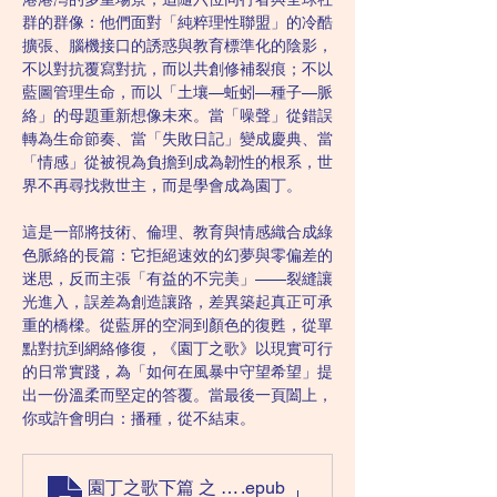
群的群像：他們面對「純粹理性聯盟」的冷酷
擴張、腦機接口的誘惑與教育標準化的陰影，
不以對抗覆寫對抗，而以共創修補裂痕；不以
藍圖管理生命，而以「土壤—蚯蚓—種子—脈
絡」的母題重新想像未來。當「噪聲」從錯誤
轉為生命節奏、當「失敗日記」變成慶典、當
「情感」從被視為負擔到成為韌性的根系，世
界不再尋找救世主，而是學會成為園丁。
這是一部將技術、倫理、教育與情感織合成綠
色脈絡的長篇：它拒絕速效的幻夢與零偏差的
迷思，反而主張「有益的不完美」——裂縫讓
光進入，誤差為創造讓路，差異築起真正可承
重的橋樑。從藍屏的空洞到顏色的復甦，從單
點對抗到網絡修復，《園丁之歌》以現實可行
的日常實踐，為「如何在風暴中守望希望」提
出一份溫柔而堅定的答覆。當最後一頁闔上，
你或許會明白：播種，從不結束。
園丁之歌下篇 之 裂縫中播種
.epub