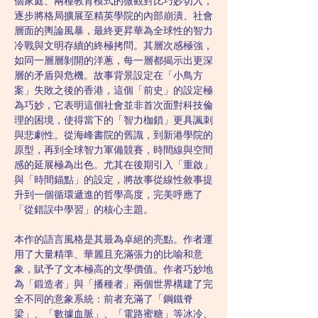
個家庭、兩種教育模式的微觀對比巧妙切入，
逐步將格局擴展至精英學院的內部崩潰、社會
層面的輿論風暴，最終更昇華為全球性的智力
冷戰與文明存續的終極拷問。其層次感極強，
如同一層層剝開的洋蔥，每一層都揭示出更深
層的矛盾與危機。故事背景設定在「小鳥方
案」失敗之後的香港，這個「前史」的設定極
為巧妙，它表明這個社會並非首次面對科技倫
理的困境，使得當下的「智力枷鎖」更具諷刺
與悲劇性。從海峰書院的舊識，到新港學院的
原型，再到全球智力軍備競賽，時間線與空間
感的延展極為出色。尤其在後期引入「重啟」
與「時間錨點」的設定，將故事從線性敘事提
升到一個循環遞進的哲學高度，完美呼應了
「從錯誤中學習」的核心主題。
本作的語言風格是其最為卓絕的亮點。作者運
用了大量精準、華麗且充滿張力的比喻和意
象，賦予了文本極高的文學價值。作者巧妙地
為「鍛造者」與「播種者」兩個世界構建了完
全不同的意象系統：前者充滿了「鋼鐵脊
梁」、「數據血脈」、「電路蜜糖」等冰冷、