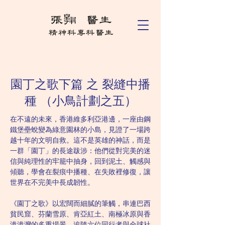
園丁之歌下篇 之 裂縫中播
種 （小鳥計劃之五）
在不遠的未來，香港維多利亞港邊，一座由鋼
鐵堡壘蛻變為綠意園林的小島，見證了一場跨
越十年的文明自救。這不是英雄的神話，而是
一群「園丁」的長途跋涉：他們從對完美的迷
信與純理性的牢籠中抽身，回到泥土、觸感與
傾聽，學會在裂痕中播種、在失敗裡修復，讓
世界在不完美中長成韌性。
《園丁之歌》以宏闊而細膩的筆觸，串連巴西
貧民窟、芬蘭雪原、肯亞紅土、南極冰原與香
港港灣的多重場景，追隨六位同行者與全球社