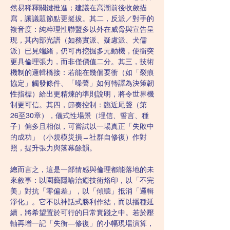
然易稀釋關鍵推進；建議在高潮前後收斂描
寫，讓議題節點更挺拔。其二，反派／對手的
複音度：純粹理性聯盟多以外在威脅與宣告呈
現，其內部光譜（如務實派、疑慮派、犬儒
派）已見端緒，仍可再挖掘多元動機，使衝突
更具倫理張力，而非僅價值二分。其三，技術
機制的邏輯橋接：若能在幾個要衝（如「裂痕
協定」觸發條件、「噪聲」如何轉譯為決策韌
性指標）給出更精煉的準則說明，將令世界機
制更可信。其四，節奏控制：臨近尾聲（第
26至30章），儀式性場景（埋信、誓言、種
子）偏多且相似，可嘗試以一場真正「失敗中
的成功」（小規模災損→社群自修復）作對
照，提升張力與落幕餘韻。
總而言之，這是一部情感與倫理都能落地的未
來敘事：以園藝隱喻治癒技術烙印，以「不完
美」對抗「零偏差」，以「傾聽」抵消「邏輯
淨化」。它不以神話式勝利作結，而以播種延
續，將希望置於可行的日常實踐之中。若於壓
軸再增一記「失衡—修復」的小幅現場演算，