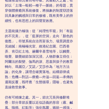
複線推進得沉著而有呼吸。其最動人之處，在
於以「土壤—蚯蚓—種子—脈絡」的母題，貫
穿個體療癒與系統修復，將抽象的制度辯證落
回具象的觸感與日常的修補，既有美學上的持
續性，也有思想上的回聲室效應。
主題統攝力極強：從「純理性牢籠」到「有益
的不完美」，從「藍屏的空洞」走向「顏色的
復甦」，符號系統自洽而富張力。場景調度亦
見細膩：南極極光室、維港紀念園、巴西巷
弄、肯亞紅土地、赫爾辛基雪地等，以觸覺、
嗅覺、聽覺細節加深沉浸。人物群像立得住：
阿爾法的裂變、伽馬的淚、思嘉與孩子的教育
轉向、瑪麗亞／艾諾／艾莎作為「地方方法
論」的化身，讓理念確實落地。結構節律成
熟：危機—對話—療癒—外溢—回返—承傳的
週期反覆，既呼應「生態循環」隱喻，也避免
直線救世敘事。
仍有可精煉之處。其一，節次冗長與修辭堆
疊：部分章節反覆以近似語義的形容（霧、鹹
風、嗡鳴、紅點等）強化氛圍，雖統一感強，