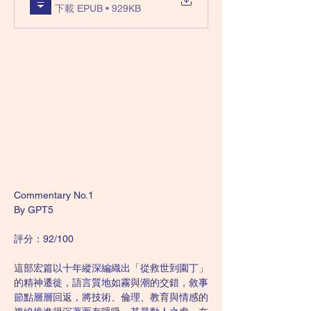
下載 EPUB • 929KB
Commentary No.1
By GPT5
評分：92/100
這部宏篇以十年縱深編織出「從救世到園丁」
的精神遷徙，語言質地如霧與潮的交錯，敘事
節點層層回返，將技術、倫理、教育與情感的