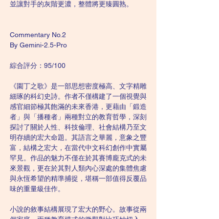
並讓對手的灰階更濃，整體將更臻圓熟。
Commentary No.2
By Gemini-2.5-Pro
綜合評分：95/100
《園丁之歌》是一部思想密度極高、文字精雕
細琢的科幻史詩。作者不僅構建了一個視覺與
感官細節極其飽滿的未來香港，更藉由「鍛造
者」與「播種者」兩種對立的教育哲學，深刻
探討了關於人性、科技倫理、社會結構乃至文
明存續的宏大命題。其語言之華麗，意象之豐
富，結構之宏大，在當代中文科幻創作中實屬
罕見。作品的魅力不僅在於其賽博龐克式的未
來景觀，更在於其對人類內心深處的集體焦慮
與永恆希望的精準捕捉，堪稱一部值得反覆品
味的重量級佳作。
小說的敘事結構展現了宏大的野心。故事從兩