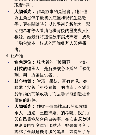
現實指引。
人物弧光：
 作為故事的見證者，她不僅
為主角提供了最初的庇護和現代生活教
學，更在關鍵時刻以其學術分析能力，幫
助鮑希雅等人看清危機背後的歷史與人性
根源。她最終將這個故事寫成專著，成為
「融合資本」模式的理論奠基人與傳播
者。
4. 鮑希雅
角色定位：
 現代版的「波西亞」，奇點
科技的繼承人，是解決核心矛盾的「催化
劑」與「方案提供者」。
核心特質：
 智慧、果決、富有遠見。她
繼承了父親「科技向善」的遺志，不滿足
於單純的商業成功，而是尋求能創造社會
價值的夥伴。
人物弧光：
 她從一個尋找真心的孤獨繼
承人，通過「三匣擇婿」的考驗，找到了
與自己靈魂契合的白善宇。在安東尼奧與
夏洛克的衝突達到頂點時，她果斷介入，
揭露了金融危機背後的黑幕，並提出了革