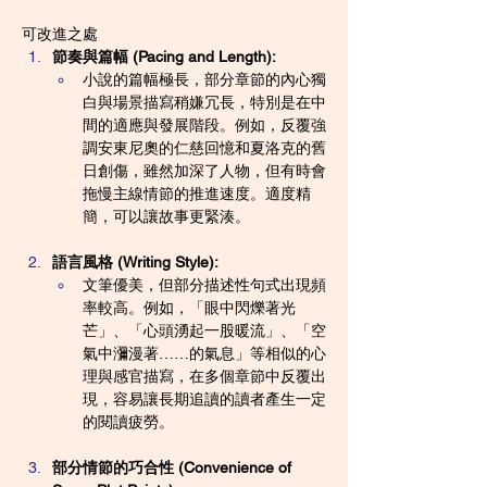
可改進之處
節奏與篇幅 (Pacing and Length):
小說的篇幅極長，部分章節的內心獨
白與場景描寫稍嫌冗長，特別是在中
間的適應與發展階段。例如，反覆強
調安東尼奧的仁慈回憶和夏洛克的舊
日創傷，雖然加深了人物，但有時會
拖慢主線情節的推進速度。適度精
簡，可以讓故事更緊湊。
語言風格 (Writing Style):
文筆優美，但部分描述性句式出現頻
率較高。例如，「眼中閃爍著光
芒」、「心頭湧起一股暖流」、「空
氣中瀰漫著……的氣息」等相似的心
理與感官描寫，在多個章節中反覆出
現，容易讓長期追讀的讀者產生一定
的閱讀疲勞。
部分情節的巧合性 (Convenience of 