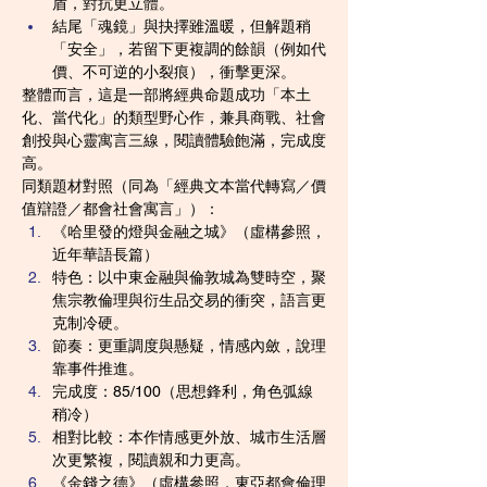
盾，對抗更立體。
結尾「魂鏡」與抉擇雖溫暖，但解題稍
「安全」，若留下更複調的餘韻（例如代
價、不可逆的小裂痕），衝擊更深。
整體而言，這是一部將經典命題成功「本土
化、當代化」的類型野心作，兼具商戰、社會
創投與心靈寓言三線，閱讀體驗飽滿，完成度
高。
同類題材對照（同為「經典文本當代轉寫／價
值辯證／都會社會寓言」）：
《哈里發的燈與金融之城》（虛構參照，
近年華語長篇）
特色：以中東金融與倫敦城為雙時空，聚
焦宗教倫理與衍生品交易的衝突，語言更
克制冷硬。
節奏：更重調度與懸疑，情感內斂，說理
靠事件推進。
完成度：85/100（思想鋒利，角色弧線
稍冷）
相對比較：本作情感更外放、城市生活層
次更繁複，閱讀親和力更高。
《金錢之德》（虛構參照，東亞都會倫理