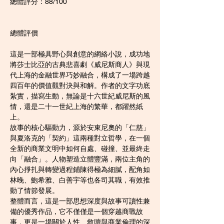
總體評分：88/100
總體評價
這是一部極具野心與創意的網絡小說，成功地
將莎士比亞的古典悲喜劇《威尼斯商人》與現
代上海的金融世界巧妙融合，構成了一場跨越
四百年的價值觀對決與和解。作者的文字功底
紮實，描寫生動，無論是十六世紀威尼斯的風
情，還是二十一世紀上海的繁華，都躍然紙
上。
故事的核心驅動力，源於安東尼奧的「仁慈」
與夏洛克的「契約」這兩種對立哲學，在一個
全新的商業文明中如何自處、碰撞、並最終走
向「融合」。人物塑造立體豐滿，兩位主角的
內心掙扎與轉變過程鋪陳得極為細膩，配角如
林晚、鮑希雅、白善宇等也各司其職，有效推
動了情節發展。
整體而言，這是一部思想深度與故事可讀性兼
備的優秀作品，它不僅僅是一個穿越商戰故
事，更是一場關於人性、救贖與商業倫理的深