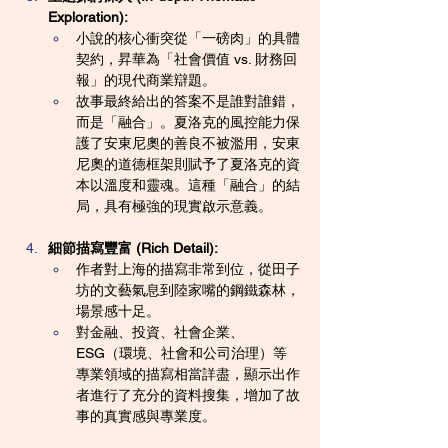
Exploration):
小說的核心衝突從「一磅肉」的具體
契約，昇華為「社會價值 vs. 財務回
報」的現代商業辯題。
故事最終給出的答案不是誰對誰錯，
而是「融合」。夏洛克的風控能力保
護了安東尼奧的善良不被濫用，安東
尼奧的道德框架則賦予了夏洛克的資
本以溫度和靈魂。這種「融合」的結
局，具有極強的現實啟示意義。
細節描寫豐富 (Rich Detail):
作者對上海的描寫非常到位，從田子
坊的文藝氣息到陸家嘴的鋼鐵森林，
場景感十足。
對金融、投資、社會企業、
ESG（環境、社會和公司治理）等
專業領域的描寫相當詳盡，顯示出作
者進行了充分的資料搜集，增加了故
事的真實感與專業度。