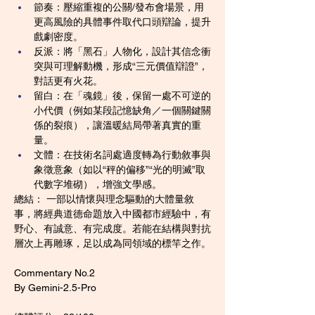
節奏：壓縮重複的公關/發布會場景，用
更高風險的具體事件取代口頭辯論，提升
戲劇密度。
反派：將「黑石」人物化，設計其信念衝
突與可理解動機，形成“三元價值辯證”，
對話更有火花。
留白：在「魂鏡」後，保留一處不可逆的
小代價（例如某段記憶缺角／一個關鍵關
係的裂痕），讓溫暖結局帶著真實的重
量。
文體：在技術名詞處適度轉為行動敘事與
象徵意象（如以“秤的偏移”“光的明滅”取
代數字堆砌），增強文學感。
總結： 一部以情懷與理念驅動的大體量敘
事，將經典道德命題放入中國都市經驗中，有
野心、有誠意、有完成度。若能在結構與對抗
層次上再雕琢，足以成為同領域的標竿之作。
Commentary No.2
By Gemini-2.5-Pro