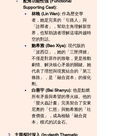
配角功能性強 (Functional 
Supporting Cast):
林晚 (Lin Wan):
 作為歷史學
者，她是完美的「引路人」與
「詮釋者」，幫助主角理解新世
界，也幫助讀者理解這場跨越時
空的對話。
鮑希雅 (Bao Xiya):
 現代版的
「波西亞」，她的「三匣擇婿」
不僅是對原作的致敬，更是推動
劇情、解決核心矛盾的關鍵。她
代表了理想與現實結合的「第三
條路」，是「融合資本」的催化
劑。
白善宇 (Bai Shanyu):
 他是點燃
所有矛盾與希望的導火線。他的
「螢火蟲計畫」完美契合了安東
尼奧的「仁慈」與鮑希雅的「社
會價值」，成為檢驗「融合資
本」模式的試金石。
主題探討深入 (In-depth Thematic 