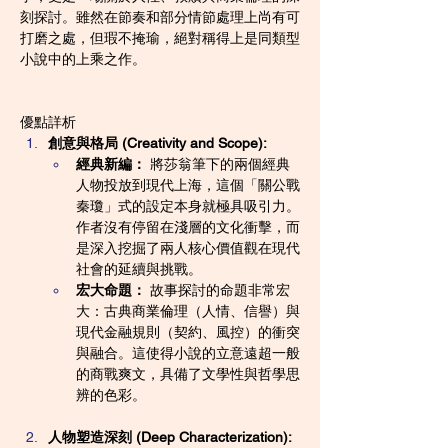
刻探討。雖然在節奏和部分情節處理上尚有可
打磨之處，但瑕不掩瑜，絕對稱得上是同類型
小說中的上乘之作。
優點詳析
創意與格局 (Creativity and Scope):
經典新編：
 將莎翁筆下的兩個經典
人物投放到現代上海，這個「關公戰
秦瓊」式的設定本身就極具吸引力。
作者沒有停留在淺層的文化衝擊，而
是深入挖掘了兩人核心價值觀在現代
社會的延續與挑戰。
宏大命題：
 故事探討的命題非常宏
大：古典商業倫理（人情、信譽）與
現代金融規則（契約、風控）的衝突
與融合。這使得小說的立意遠超一般
的商戰爽文，具備了文學性與哲學思
辨的色彩。
人物塑造深刻 (Deep Characterization):