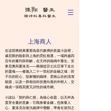
上海商人
在這部將經典重塑為當代脈搏的長篇小說裡，
威尼斯的陰影與上海的霓虹相遇，一場跨越四
百年的審判與和解，在天秤的嗡鳴中重生。安
東尼奧與夏洛克——兩個從莎士比亞筆下走出
的靈魂——被拋入二十一世紀的金融之城：田
子坊的匠心、陸家嘴的鐵律、雲南山谷的清潔
能源，以及一群相信科技應向善的年輕人，交
織成一張既寫實又詩性的城市網。
小說以「契約與仁慈」為核心命題，以天秤為
貫穿全書的意象：它既衡量金錢，也衡量人
心。夏洛克自復仇鐵律中覺醒，學會在規則之