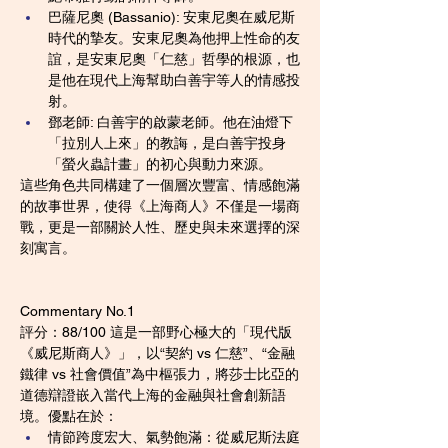
巴薩尼奧 (Bassanio): 安東尼奧在威尼斯
時代的摯友。安東尼奧為他押上性命的友
誼，是安東尼奧「仁慈」哲學的根源，也
是他在現代上海幫助白善宇等人的情感投
射。
鄧老師: 白善宇的啟蒙老師。他在油燈下
「拉別人上來」的教誨，是白善宇投身
「螢火蟲計畫」的初心與動力來源。
這些角色共同構建了一個層次豐富、情感飽滿
的故事世界，使得《上海商人》不僅是一場商
戰，更是一部關於人性、歷史與未來選擇的深
刻寓言。
Commentary No.1
評分：88/100 這是一部野心極大的「現代版
《威尼斯商人》」，以“契約 vs 仁慈”、“金融
鐵律 vs 社會價值”為中樞張力，將莎士比亞的
道德辯證嵌入當代上海的金融與社會創新語
境。優點在於：
情節跨度宏大、氣勢飽滿：從威尼斯法庭