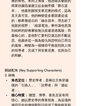
雜的角色。來到上海後，他憑藉其敏銳的
商業頭腦迅速建立起金融帝國「磐石資
本」。他最初鄙視安東尼奧的模式，認為
其天真可笑。他的轉變是多重因素促成
的：鮑希雅提出的「融合資本」理念給了
他新的視野；「綠源電池」事件讓他意識
到純粹的財務審核無法規避道德風險；而
最核心的，是他對亡妻利亞遺志的不斷反
思。他最終從一個為復仇與證明自己而活
的孤狼，轉變為一個懂得平衡規則與人情
的領導者，完成了與安東尼奧、也與自己
的和解。
關鍵配角 (Key Supporting Characters)
3. 林晚
角色定位：
 歷史學者，是兩位主角穿越
後的「引路人」、「詮釋者」與「連結
者」。
核心特質：
 聰慧、博學、善良且富有同
情心。她以歷史學的專業視角，為這場跨
越四百年的價值觀對話提供了學術框架和