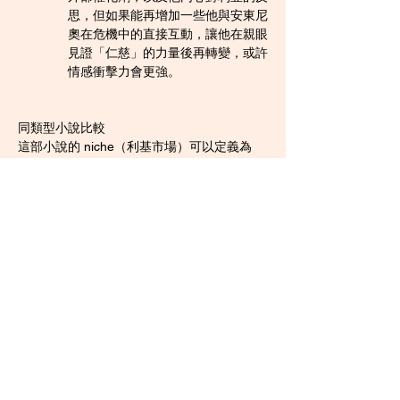
思，但如果能再增加一些他與安東尼
奧在危機中的直接互動，讓他在親眼
見證「仁慈」的力量後再轉變，或許
情感衝擊力會更強。
同類型小說比較
這部小說的 niche（利基市場）可以定義為
「
穿越/重生背景下的都市商戰小說
」，並帶
有強烈的
哲學思辨
色彩。
《大時代1994》
評分：92/100
簡介：
 主角重生回到1994年，利用
先知優勢在中國經濟騰飛的浪潮中建
立自己的商業帝國。
比較：
 《大時代1994》的強項在於
極致的
寫實感
和對特定歷史時期的精
準還原，商戰部分更偏向「爽文」和
「技術流」。相比之下，《上海商
人》的幻想色彩更濃，其核心不在於
主角如何利用信息差賺錢，而在於
兩