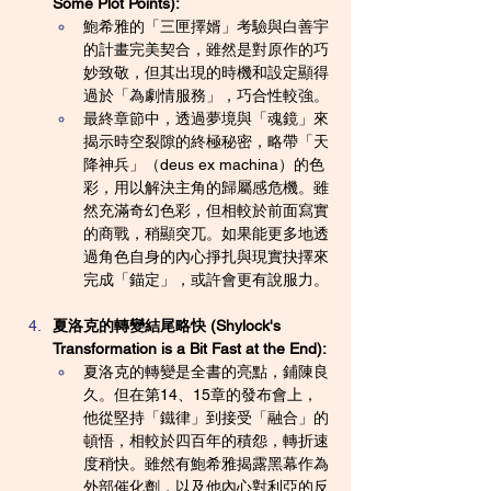
Some Plot Points):
鮑希雅的「三匣擇婿」考驗與白善宇
的計畫完美契合，雖然是對原作的巧
妙致敬，但其出現的時機和設定顯得
過於「為劇情服務」，巧合性較強。
最終章節中，透過夢境與「魂鏡」來
揭示時空裂隙的終極秘密，略帶「天
降神兵」（deus ex machina）的色
彩，用以解決主角的歸屬感危機。雖
然充滿奇幻色彩，但相較於前面寫實
的商戰，稍顯突兀。如果能更多地透
過角色自身的內心掙扎與現實抉擇來
完成「錨定」，或許會更有說服力。
夏洛克的轉變結尾略快 (Shylock's 
Transformation is a Bit Fast at the End):
夏洛克的轉變是全書的亮點，鋪陳良
久。但在第14、15章的發布會上，
他從堅持「鐵律」到接受「融合」的
頓悟，相較於四百年的積怨，轉折速
度稍快。雖然有鮑希雅揭露黑幕作為
外部催化劑，以及他內心對利亞的反