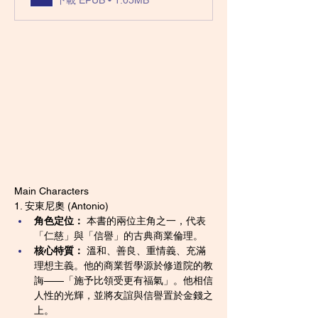
Main Characters
1. 安東尼奧 (Antonio)
角色定位：
 本書的兩位主角之一，代表
「仁慈」與「信譽」的古典商業倫理。
核心特質：
 溫和、善良、重情義、充滿
理想主義。他的商業哲學源於修道院的教
誨——「施予比領受更有福氣」。他相信
人性的光輝，並將友誼與信譽置於金錢之
上。