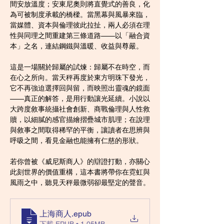
間安放溫度；安東尼奧則將直覺式的善良，化
為可被制度承載的橋樑。當黑幕與風暴來臨，
當媒體、資本與倫理彼此拉扯，兩人必須在理
性與同理之間重建第三條道路——以「融合資
本」之名，連結鋼鐵與溫暖、收益與尊嚴。
這是一場關於歸屬的試煉：歸屬不在時空，而
在心之所向。當天秤再度於東方明珠下發光，
它不再強迫選擇回與留，而映照出靈魂的鏡面
——真正的解答，是用行動讓光延續。小說以
大跨度敘事統攝社會創新、商戰倫理與人性救
贖，以細膩的感官描繪摺疊城市肌理；在說理
與敘事之間取得稀罕的平衡，讓讀者在思辨與
呼吸之間，看見金融也能擁有仁慈的形狀。
若你曾被《威尼斯商人》的辯證打動，亦關心
此刻世界的價值重構，這本書將帶你在霓虹與
風雨之中，聽見天秤最微弱卻最堅定的聲音。
上海商人
.epub
下載 EPUB • 1.05MB