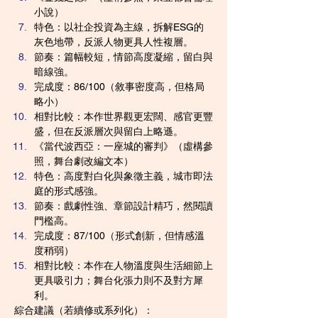
小說）
特色：以社企投資為主線，拆解ESG的
灰色地帶，反派人物更具人性複層。
節奏：篇幅較短，情節高度凝縮，留白與
暗線強。
完成度：86/100（敘事密度高，但格局
略小）
相對比較：本作世界觀更宏闊、感官更豐
盛，但在反派層次與留白上略遜。
《當代波西亞：一座城的審判》（虛構參
照，舞台劇改編文本）
特色：高度對白化與象徵主義，城市即法
庭的形式感強。
節奏：戲劇性強、章節設計精巧，然閱讀
門檻高。
完成度：87/100（形式創新，但情感溫
度稍弱）
相對比較：本作在人物溫度與生活細節上
更具吸引力；舞台化張力則不及對方犀
利。
綜合建議（若續修或系列化）：