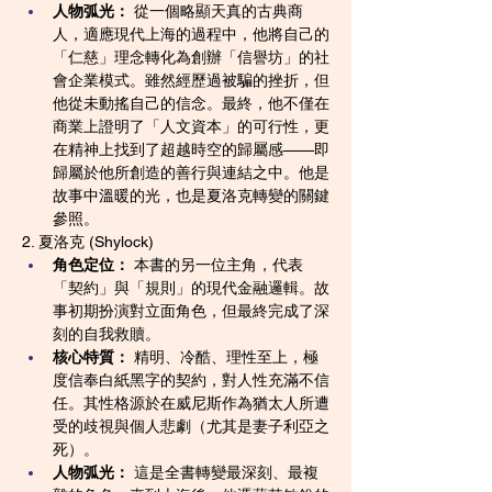
人物弧光：
 從一個略顯天真的古典商
人，適應現代上海的過程中，他將自己的
「仁慈」理念轉化為創辦「信譽坊」的社
會企業模式。雖然經歷過被騙的挫折，但
他從未動搖自己的信念。最終，他不僅在
商業上證明了「人文資本」的可行性，更
在精神上找到了超越時空的歸屬感——即
歸屬於他所創造的善行與連結之中。他是
故事中溫暖的光，也是夏洛克轉變的關鍵
參照。
2. 夏洛克 (Shylock)
角色定位：
 本書的另一位主角，代表
「契約」與「規則」的現代金融邏輯。故
事初期扮演對立面角色，但最終完成了深
刻的自我救贖。
核心特質：
 精明、冷酷、理性至上，極
度信奉白紙黑字的契約，對人性充滿不信
任。其性格源於在威尼斯作為猶太人所遭
受的歧視與個人悲劇（尤其是妻子利亞之
死）。
人物弧光：
 這是全書轉變最深刻、最複