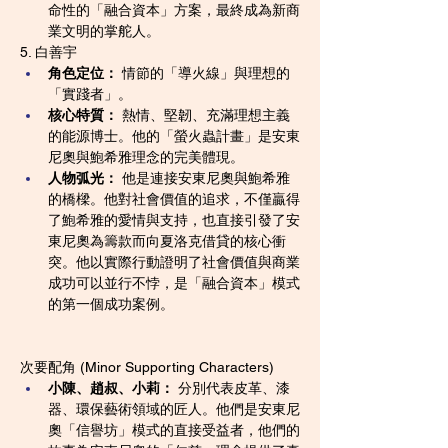
命性的「融合資本」方案，最終成為新商
業文明的掌舵人。
5. 白善宇
角色定位：
 情節的「導火線」與理想的
「實踐者」。
核心特質：
 熱情、堅韌、充滿理想主義
的能源博士。他的「螢火蟲計畫」是安東
尼奧與鮑希雅理念的完美體現。
人物弧光：
 他是連接安東尼奧與鮑希雅
的橋樑。他對社會價值的追求，不僅贏得
了鮑希雅的愛情與支持，也直接引發了安
東尼奧為籌款而向夏洛克借貸的核心衝
突。他以實際行動證明了社會價值與商業
成功可以並行不悖，是「融合資本」模式
的第一個成功案例。
次要配角 (Minor Supporting Characters)
小陳、趙叔、小莉：
 分別代表皮革、漆
器、環保藝術領域的匠人。他們是安東尼
奧「信譽坊」模式的直接受益者，他們的