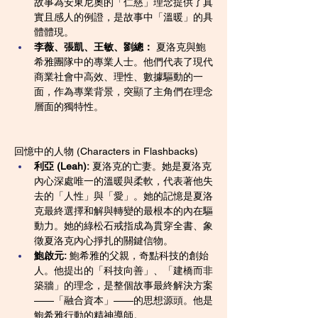
故事為安東尼奧的「仁慈」理念提供了真
實且感人的例證，是故事中「溫暖」的具
體體現。
李薇、張凱、王敏、劉總：
 夏洛克與鮑
希雅團隊中的專業人士。他們代表了現代
商業社會中高效、理性、數據驅動的一
面，作為專業背景，突顯了主角們在理念
層面的獨特性。
回憶中的人物 (Characters in Flashbacks)
利亞 (Leah):
 夏洛克的亡妻。她是夏洛克
內心深處唯一的溫暖與柔軟，代表著他失
去的「人性」與「愛」。她的記憶是夏洛
克最終選擇和解與轉變的最根本的內在驅
動力。她的綠松石戒指成為貫穿全書、象
徵夏洛克內心掙扎的關鍵信物。
鮑啟元:
 鮑希雅的父親，奇點科技的創始
人。他提出的「科技向善」、「建橋而非
築牆」的理念，是整個故事最終解決方案
——「融合資本」——的思想源頭。他是
鮑希雅行動的精神導師。