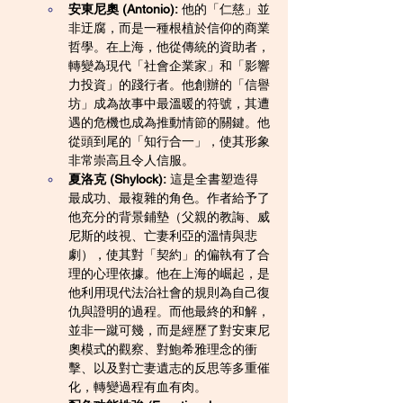
安東尼奧 (Antonio):
 他的「仁慈」並
非迂腐，而是一種根植於信仰的商業
哲學。在上海，他從傳統的資助者，
轉變為現代「社會企業家」和「影響
力投資」的踐行者。他創辦的「信譽
坊」成為故事中最溫暖的符號，其遭
遇的危機也成為推動情節的關鍵。他
從頭到尾的「知行合一」，使其形象
非常崇高且令人信服。
夏洛克 (Shylock):
 這是全書塑造得
最成功、最複雜的角色。作者給予了
他充分的背景鋪墊（父親的教誨、威
尼斯的歧視、亡妻利亞的溫情與悲
劇），使其對「契約」的偏執有了合
理的心理依據。他在上海的崛起，是
他利用現代法治社會的規則為自己復
仇與證明的過程。而他最終的和解，
並非一蹴可幾，而是經歷了對安東尼
奧模式的觀察、對鮑希雅理念的衝
擊、以及對亡妻遺志的反思等多重催
化，轉變過程有血有肉。