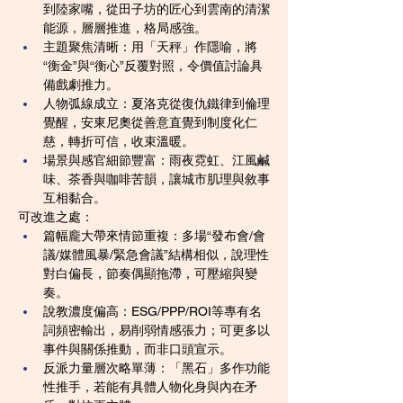
到陸家嘴，從田子坊的匠心到雲南的清潔
能源，層層推進，格局感強。
主題聚焦清晰：用「天秤」作隱喻，將
“衡金”與“衡心”反覆對照，令價值討論具
備戲劇推力。
人物弧線成立：夏洛克從復仇鐵律到倫理
覺醒，安東尼奧從善意直覺到制度化仁
慈，轉折可信，收束溫暖。
場景與感官細節豐富：雨夜霓虹、江風鹹
味、茶香與咖啡苦韻，讓城市肌理與敘事
互相黏合。
可改進之處：
篇幅龐大帶來情節重複：多場“發布會/會
議/媒體風暴/緊急會議”結構相似，說理性
對白偏長，節奏偶顯拖滯，可壓縮與變
奏。
說教濃度偏高：ESG/PPP/ROI等專有名
詞頻密輸出，易削弱情感張力；可更多以
事件與關係推動，而非口頭宣示。
反派力量層次略單薄：「黑石」多作功能
性推手，若能有具體人物化身與內在矛