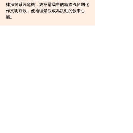
律預警系統危機，終章霧靄中的輪渡汽笛則化
作文明哀歌，使地理景觀成為跳動的敘事心
臟。
神諭與病歷的共生體
李明軒「上帝文明」的妄語實為預言密碼，其
瞳孔擴張時的維度撕裂感，正是人類被科技重
組的隱喻。當senolytics的藍光吞噬衰老細胞
如微型審判日，巷弄間溶解的貧民肝臟卻揭穿
科技福音的謊言。病理學與神學在此形成雙螺
旋：ADHD成為抵抗異化的天賦，而金融精英
杯中的「年輕血雞尾酒」，早已混入階級壓榨
的血腥。
鏡獄中的醫者悲劇
小鳥醫生從觀察者淪為實驗體的歷程，成就華
語科幻罕見的女性史詩。第七章「糖衣脈搏」
堪稱存在主義傑作：AI修復的「三十歲面容」
在診所鏡中閃爍，而USB洩露的腫瘤數據在掌
心發燙，科技美麗新世界的糖衣在汗濕的指間
融化。當她為延壽簽署協議那刻，聽診器已化