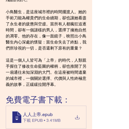
小鳥醫生，是這座城市裡的時間擺渡人。她的
手術刀能為權貴們的生命續期，卻也讓她看盡
了永生者的疲憊與空虛。當所有人都瘋狂追逐
時間，卻有一個謎樣的男人，選擇了擁抱自然
的凋零。他的存在，像一面鏡子，映照出小鳥
醫生內心深處的懷疑：當生命失去了終點，我
們所珍視的一切，是否還剩下原有的重量？
這是一個人人皆可為「上帝」的時代，人類親
手握住了修改生命藍圖的權柄，卻也推開了另
一扇通往未知深淵的大門。在這座被時間遺棄
的城市裡，一個關於選擇、代價與人性終極意
義的故事，正緩緩拉開序幕。
免費電子書下載：
人人上帝
.epub
下載 EPUB • 3.41MB