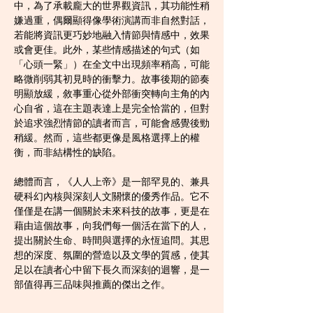
中，為了承載龐大的世界觀資訊，其功能性稍
嫌過重，偶爾顯得像學術演講而非自然對話，
若能將資訊更巧妙地融入情節與情感中，效果
或會更佳。此外，某些情感描述的句式（如
「心頭一緊」）在全文中出現頻率稍高，可能
略微削弱其初見時的衝擊力。故事後期的節奏
明顯放緩，敘事重心從外部衝突轉向主角的內
心自省，這在主題表達上是完全恰當的，但對
於追求強烈情節的讀者而言，可能會感覺後勁
稍緩。然而，這些都更像是風格選擇上的權
衡，而非結構性的缺陷。
總體而言，《人人上帝》是一部罕見的、兼具
硬科幻內核與深刻人文關懷的優秀作品。它不
僅僅是在講一個關於未來科技的故事，更是在
藉由這個故事，向我們每一個活在當下的人，
提出關於生命、時間與選擇的永恆追問。其思
想的深度、氛圍的營造以及文學的質感，使其
足以在讀者心中留下長久而深刻的迴響，是一
部值得再三品味與推薦的傑出之作。