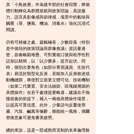
其「小鳥效應」作為後半部的社會回聲，將個
體行動轉化為群體規範與政策辯論，具說服
力。語言具影像感與節律感，場景中的氣味與
觸覺（茶、鹽風、機油、消毒水）強化沉浸式
閱讀。
仍有可精修之處。篇幅極長，少數段落（特別
是中後段的政策辯論與群像會議）資訊量過
密，節奏略顯堆疊。可對重複口號與程序性對
話加以精簡，以「以少勝多」提升起伏。同
時，個別次要角色（如部分菁英議員、生技代
表）易流於類型化反派，若能加入反身敘述或
動機縫隙，將使對立面更立體可信。技術機制
（如第二代重置、安全法細節、區塊鏈溯源的
具體操作）在若干處僅提要略過，建議在不拖
慢節奏的前提下，補入一兩個具體操作場景，
以提高可置信度。此外，少量語句反覆使用
霧、汽笛、鹹風等修辭，雖能統一風格，偶爾
替換意象可避免審美疲勞。
總的來說，這是一部成熟而克制的未來倫理敘