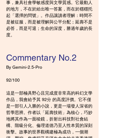
事，兼具社會學敏感度與文學質感。它最動人
的地方，不在於給出唯一答案，而在於穩穩托
起「選擇的問號」。作品讓讀者理解：時間不
是被征服，而是被理解與公平分配；延壽不是
必答，而是可退；生命的深度，勝過年歲的長
度。
Commentary No.2
By Gemini-2.5-Pro
92/100
這是一部極具野心且完成度非常高的科幻文學
作品，我會給予其 92分 的高度評價。它不僅
是一部引人入勝的小說，更是一場發人深省的
哲學思辨。作者以「延壽技術」為核心，巧妙
地將其作為一面稜鏡，折射出科技對社會結
構、階級分化、倫理道德乃至人性本質的深刻
衝擊。故事的世界觀構建極為成功，一個潮