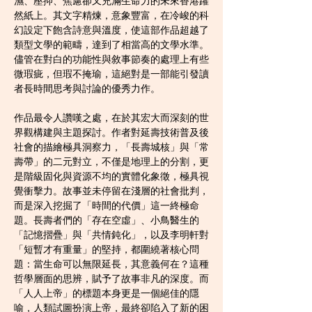
濕、壓抑、焦慮卻又充滿生命力的未來香港躍
然紙上。其文字精煉，意象豐富，在冷峻的科
幻設定下飽含詩意與溫度，使這部作品超越了
類型文學的範疇，達到了相當高的文學水準。
儘管在對白的功能性與敘事節奏的處理上有些
微瑕疵，但瑕不掩瑜，這絕對是一部能引發讀
者長時間思考與討論的優秀力作。
作品最令人讚嘆之處，在於其宏大而深刻的世
界觀構建與主題探討。作者對延壽技術普及後
社會的描繪極具洞察力，「長壽城核」與「常
壽帶」的二元對立，不僅是地理上的分割，更
是階級固化與資源不均的實體化象徵，極具視
覺衝擊力。故事並未停留在淺層的社會批判，
而是深入挖掘了「時間的代價」這一終極命
題。長壽者們的「存在空虛」、小鳥醫生的
「記憶摺疊」與「共情鈍化」，以及李明軒對
「短暫才有重量」的堅持，都圍繞著核心問
題：當生命可以無限延長，其意義何在？這種
哲學層面的思辨，賦予了故事非凡的深度。而
「人人上帝」的標題本身更是一個絕佳的隱
喻，人類試圖扮演上帝，最終卻陷入了新的困