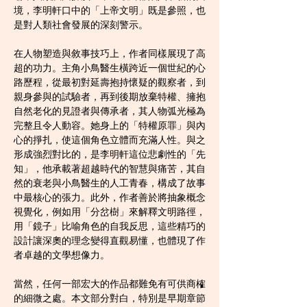
境，李明軒口中的「上帝文明」既是參照，也
是對人類社會發展的深刻警示。
在人物塑造與敘事技巧上，作者同樣展現了高
超的功力。主角小鳥醫生橫跨近一個世紀的心
路歷程，從最初對延壽抱持懷疑的觀察者，到
親身參與的試驗者，再到後期放棄特權、擁抱
自然老化的見證者與傳承者，其人物弧光極為
完整且令人動容。她身上的「特權原罪」與內
心的掙扎，使這個角色立體而充滿人性。與之
形成強烈對比的，是李明軒這位悲劇性的「先
知」，他承載著超越時代的智慧與痛苦，其自
然的衰老與小鳥醫生的人工青春，構成了故事
中最核心的張力。此外，作者善於將抽象概念
視覺化，例如用「分岔樹」來解釋文明路徑，
用「鏡子」比喻角色的自我反思，這些精巧的
設計讓深奧的理念變得直觀易懂，也體現了作
者卓越的文學想像力。
當然，任何一部宏大的作品都難免有可供商榷
的細微之處。本文部分對白，特別是早期章節