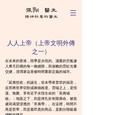
人人上帝（上帝文明外傳
之一）
在未來的香港，雨季是永恆的。濕重的空氣滲
入摩天巨構的每一條縫隙，與迷離的霓虹光暈
交纏，浸潤著這座被時間重新定義的城市。
「延壽技術」的誕生，並未帶來普世的福音，
反而將世界切割成兩個維度。雲端之上，是恆
溫、無菌、享有近乎永恆生命的「長壽城
核」；地面之下，則是掙扎於有限壽命、被焦
慮與渴望浸透的「常壽帶」。在這裡，時間不
再是哲學，而是最昂貴的商品，是劃分階級最
殘酷的標尺。