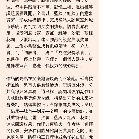
知增強」為中軸，將個體臨床經驗、制度治
理、資本與階層不平等、記憶主權、退出權等
議題層層展開。全書以「藍線／紅線」的意象
貫穿，形成結構節律，完成從私人診療室到城
市系統，再到文明尺度的擴焦。語言質感穩
定，場景調度（霧、霓虹、維港、沙龍、頂樓
花園）反覆出現，建立強烈的視覺與嗅覺母
題。主角小鳥醫生成長弧線清晰，從「介入
者」到「調解者」，終至「見證與傳承者」。
她選擇「停止延壽」不僅是一個個人選擇，更
是倫理宣言，也是世代接力的核心轉折。
作品的亮點在於議題密度高而不凌亂。延壽技
術風險、黑市與供應鏈滲透、記憶庫外洩、公
共底線與延壽稅、退出權、認知增強的副作用
與戒斷敘事等線索交織，構築出可信的未來社
會機制。結構掌控上，章節推進具層次，呈現
「臨床—城市—制度—文明」的多層節點，並
以重複母題（霧、汽笛、藍線／紅線、花園）
達成回環效果。倫理力度強大，作者將「選擇
的代價」安放在個體身體與公共責任之間，避
免落入單一路徑的工具理性或烏托邦口號。尤