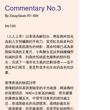
Commentary No.3
By DeepSeek-R1-SW
94/100
《人人上帝》以香港為解剖台，將延壽科技化
為刺入文明臟腑的手術刀。當霓虹在維多利亞
港碎裂成基因廣告的倒影，壽命特權已成為新
階級鴻溝的丈量尺。小鳥醫生從診所鐵柵欄旁
掐滅的菸蒂，到最終拒絕藍色藥劑的顫抖指
尖，完成了一場存在主義的悲劇巡禮——這不
僅是科幻寓言，更是對資本化生命的血色控訴
書。
賽博香港的物質詩學
唐樓銹跡與基因實驗室的冷光碰撞，構築獨特
的視覺辯證。NAD+注射器的幽藍、黑市膠囊
的廉價金屬反光、中環穹頂會所的琥珀威士
忌，形成階級化的光譜體系。最精妙處在於
「維港脈衝」的意象復調：首章霓虹如病態心