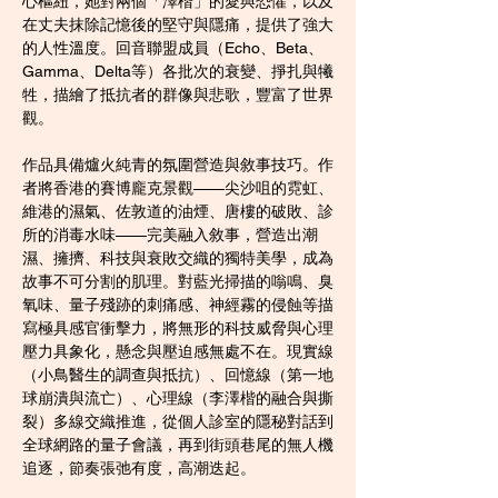
心樞紐，她對兩個「澤楷」的愛與恐懼，以及
在丈夫抹除記憶後的堅守與隱痛，提供了強大
的人性溫度。回音聯盟成員（Echo、Beta、
Gamma、Delta等）各批次的衰變、掙扎與犧
牲，描繪了抵抗者的群像與悲歌，豐富了世界
觀。
作品具備爐火純青的氛圍營造與敘事技巧。作
者將香港的賽博龐克景觀——尖沙咀的霓虹、
維港的濕氣、佐敦道的油煙、唐樓的破敗、診
所的消毒水味——完美融入敘事，營造出潮
濕、擁擠、科技與衰敗交織的獨特美學，成為
故事不可分割的肌理。對藍光掃描的嗡鳴、臭
氧味、量子殘跡的刺痛感、神經霧的侵蝕等描
寫極具感官衝擊力，將無形的科技威脅與心理
壓力具象化，懸念與壓迫感無處不在。現實線
（小鳥醫生的調查與抵抗）、回憶線（第一地
球崩潰與流亡）、心理線（李澤楷的融合與撕
裂）多線交織推進，從個人診室的隱秘對話到
全球網路的量子會議，再到街頭巷尾的無人機
追逐，節奏張弛有度，高潮迭起。