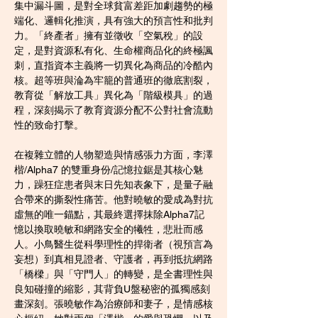
集中漏斗圖，是對全球貧富差距加劇趨勢的極
端化、邏輯化推演，具有強大的預言性和批判
力。「終產者」擁有並徵收「空氣稅」的設
定，是對資源私有化、生命權商品化的終極諷
刺，直指資本主義將一切異化為商品的冷酷內
核。超等班與淪為牢籠的普通班的徹底割裂，
教育從「解放工具」異化為「階級模具」的過
程，深刻揭示了教育資源分配不公對社會流動
性的致命打擊。
在複雜立體的人物塑造與情感張力方面，李澤
楷/Alpha7 的雙重身份/記憶拉鋸是其核心魅
力，躁狂症患者與末日先知表象下，是量子融
合帶來的撕裂性痛苦。他對曉敏的愛成為對抗
虛無的唯一錨點，其最終選擇抹除Alpha7記
憶以換取曉敏和網路安全的犧牲，悲壯而感
人。小鳥醫生從科學理性的捍衛者（視預言為
妄想）到真相見證者、守護者，再到抵抗網路
「橋樑」與「守門人」的轉變，是全書理性與
良知碰撞的縮影，其背負U盤秘密的孤獨感刻
畫深刻。張曉敏作為治療師和妻子，是情感核