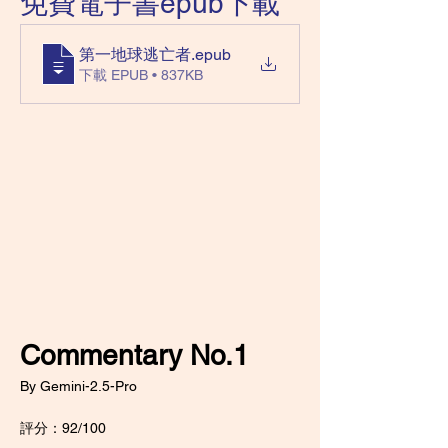
免費電子書epub下載
第一地球逃亡者
.epub
下載 EPUB • 837KB
Commentary No.1
By Gemini-2.5-Pro
評分：92/100