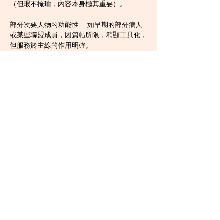
（但瑕不掩瑜，內容本身極其重要）。
部分次要人物的功能性： 如早期的部分病人
或某些聯盟成員，因篇幅所限，稍顯工具化，
但服務於主線的作用明確。
總結：
《第一地球逃亡者》是一部將恢弘想像力、尖
銳社會批判、深沉人文關懷和精湛敘事技藝熔
於一爐的科幻傑作。它超越了簡單的類型框
架，以香港為舞臺，構建了一個邏輯嚴密、細
節豐富、令人窒息的近未來反烏托邦世界。其
對技術壟斷、階級固化、人性異化的深刻洞察
力透紙背，對記憶、身份、愛與犧牲的探討直
擊靈魂。人物血肉豐滿，情感真摯動人，氛圍
營造堪稱教科書級別。它不僅提供了驚心動魄
的閱讀體驗，更迫使讀者直面我們時代最迫切
的科技倫理與社會發展問題。98分實至名
歸，是華語科幻乃至世界科幻領域不可多得的
重量級作品。