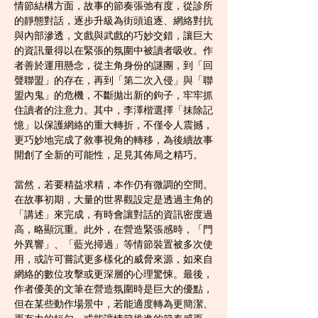
情節結構方面，故事的節奏張弛有度，從診所
的靜態對話，逐步升級為街頭追逐、網絡對抗
與內部滲透，文戲與武戲的巧妙交錯，讓巨大
的資訊量得以在緊張的氛圍中被讀者吸收。作
者善於運用懸念，從主角身份的謎團，到「回
聲聯盟」的存在，再到「第二次入侵」與「聯
盟內鬼」的危機，不斷拋出新的鉤子，牢牢抓
住讀者的注意力。其中，李澤楷選擇「抹除記
憶」以保護網絡的重大轉折，不僅令人震撼，
更巧妙地完成了敘事視角的轉移，為後續故事
開創了全新的可能性，足見其佈局之精巧。
當然，若要精益求精，本作仍有微調的空間。
在故事初期，大量的世界觀設定是透過主角的
「講述」來完成，有時會讓對話的資訊密度過
高，略顯沉重。此外，在營造緊張感時，「門
外異響」、「藍光掃過」等情節裝置被多次使
用，或許可嘗試更多樣化的威脅來源，如來自
網絡的數位攻擊或更深層的心理驚悚。最後，
作者優美的文筆在營造氛圍時是巨大的優點，
但在某些動作場景中，若能適度轉為更簡潔、