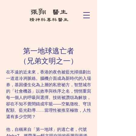
第一地球逃亡者
（兄弟文明之一）
在不遠的近未來，香港的夜色被藍光掃描劃出
一道道冷冽脈絡。腦機介面成為新時代的入場
券，基因優生化為上層的私密祕方，智慧城市
的「社會機器」以效率與秩序之名，悄悄重寫
每一個人的呼吸與選擇。技術被讚頌為解放，
卻在不知不覺間鑄成牢籠——空氣徵稅、穹頂
配額、藍光勸導……當理性被推至極致，人性
還有多少空間？
他，自稱來自「第一地球」的逃亡者，代號
Alpha7，攜帶著一幅文明自毀的藍圖與最後