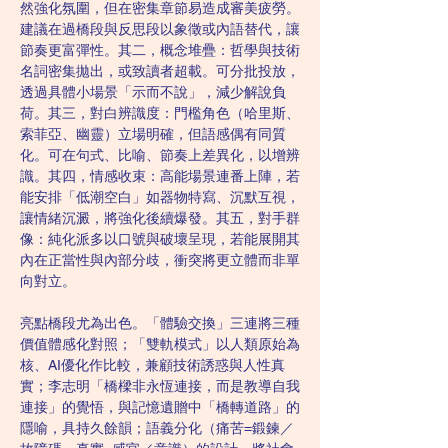
然強化氛圍，但在密集章節易造成審美疲勞。
建議在過橋段與反思段以象徵或內語替代，讓
節奏更富彈性。其二，概念堆疊：哲學與技術
名詞密集拋出，或致讀者超載。可分批投放，
透過具體小場景「示而不說」，減少解說負
荷。其三，對白辨識度：門檻角色（哈里斯、
索菲亞、幽靈）立場明確，但語感偶有同質
化。可在句式、比喻、節奏上差異化，以增辨
識。其四，情感收束：高能場景連番上陣，若
能安排「低潮空白」如器物特寫、沉默互視，
讓情緒沉澱，將強化後續爆發。其五，對手群
像：純化派多以口號與破壞呈現，若能展開其
內在正當性與內部分歧，衝突將更立體而非單
向對立。
亮點橋段尤為出色。「體驗交換」三連將三種
價值體感化對照；「雙軌模式」以人類原始為
核、AI優化作比較，兼顧技術誘惑與人性真
實；李志明「橋樑非永恆連接，而是教導自我
連接」的覺悟，與記憶遺贈中「橋轉道路」的
隱喻，具持久餘韻；語義分化（痛苦=鍛鍊／