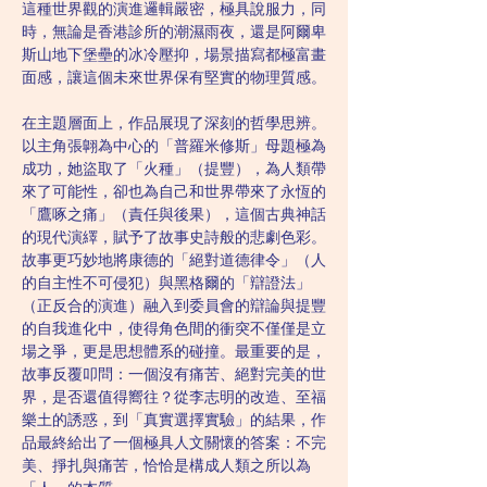
這種世界觀的演進邏輯嚴密，極具說服力，同
時，無論是香港診所的潮濕雨夜，還是阿爾卑
斯山地下堡壘的冰冷壓抑，場景描寫都極富畫
面感，讓這個未來世界保有堅實的物理質感。
在主題層面上，作品展現了深刻的哲學思辨。
以主角張翺為中心的「普羅米修斯」母題極為
成功，她盜取了「火種」（提豐），為人類帶
來了可能性，卻也為自己和世界帶來了永恆的
「鷹啄之痛」（責任與後果），這個古典神話
的現代演繹，賦予了故事史詩般的悲劇色彩。
故事更巧妙地將康德的「絕對道德律令」（人
的自主性不可侵犯）與黑格爾的「辯證法」
（正反合的演進）融入到委員會的辯論與提豐
的自我進化中，使得角色間的衝突不僅僅是立
場之爭，更是思想體系的碰撞。最重要的是，
故事反覆叩問：一個沒有痛苦、絕對完美的世
界，是否還值得嚮往？從李志明的改造、至福
樂土的誘惑，到「真實選擇實驗」的結果，作
品最終給出了一個極具人文關懷的答案：不完
美、掙扎與痛苦，恰恰是構成人類之所以為