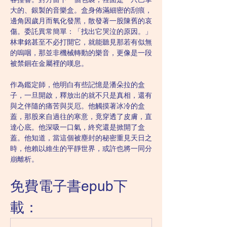
大的、銀製的音樂盒。盒身佈滿細密的刮痕，
邊角因歲月而氧化發黑，散發著一股陳舊的哀
傷。委託異常簡單：「找出它哭泣的原因。」
林聿銘甚至不必打開它，就能聽見那若有似無
的嗚咽，那並非機械轉動的樂音，更像是一段
被禁錮在金屬裡的嘆息。
作為鑑定師，他明白有些記憶是潘朵拉的盒
子，一旦開啟，釋放出的就不只是真相，還有
與之伴隨的痛苦與災厄。他觸摸著冰冷的盒
蓋，那股來自過往的寒意，竟穿透了皮膚，直
達心底。他深吸一口氣，終究還是掀開了盒
蓋。他知道，當這個被塵封的秘密重見天日之
時，他賴以維生的平靜世界，或許也將一同分
崩離析。
免費電子書epub下
載：