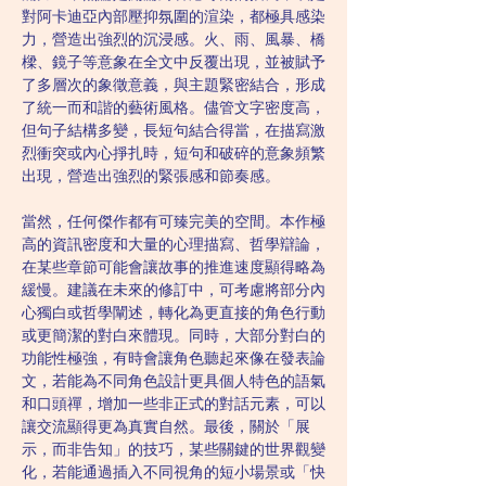
對阿卡迪亞內部壓抑氛圍的渲染，都極具感染
力，營造出強烈的沉浸感。火、雨、風暴、橋
樑、鏡子等意象在全文中反覆出現，並被賦予
了多層次的象徵意義，與主題緊密結合，形成
了統一而和諧的藝術風格。儘管文字密度高，
但句子結構多變，長短句結合得當，在描寫激
烈衝突或內心掙扎時，短句和破碎的意象頻繁
出現，營造出強烈的緊張感和節奏感。
當然，任何傑作都有可臻完美的空間。本作極
高的資訊密度和大量的心理描寫、哲學辯論，
在某些章節可能會讓故事的推進速度顯得略為
緩慢。建議在未來的修訂中，可考慮將部分內
心獨白或哲學闡述，轉化為更直接的角色行動
或更簡潔的對白來體現。同時，大部分對白的
功能性極強，有時會讓角色聽起來像在發表論
文，若能為不同角色設計更具個人特色的語氣
和口頭禪，增加一些非正式的對話元素，可以
讓交流顯得更為真實自然。最後，關於「展
示，而非告知」的技巧，某些關鍵的世界觀變
化，若能通過插入不同視角的短小場景或「快