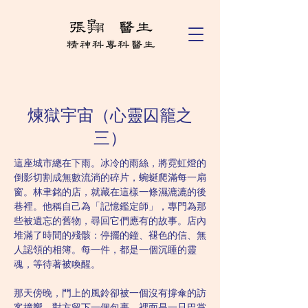
煉獄宇宙（心靈囚籠之
三）
這座城市總在下雨。冰冷的雨絲，將霓虹燈的
倒影切割成無數流淌的碎片，蜿蜒爬滿每一扇
窗。林聿銘的店，就藏在這樣一條濕漉漉的後
巷裡。他稱自己為「記憶鑑定師」，專門為那
些被遺忘的舊物，尋回它們應有的故事。店內
堆滿了時間的殘骸：停擺的鐘、褪色的信、無
人認領的相簿。每一件，都是一個沉睡的靈
魂，等待著被喚醒。
那天傍晚，門上的風鈴卻被一個沒有撐傘的訪
客撞響。對方留下一個包裹，裡面是一只巴掌