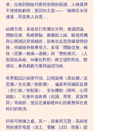
者」位格則開啟代際與形態的延續。人物選擇
不僅推動劇情，更回扣主題——「橋樑非永恆
連接，而是教人自渡」。
結構方面，多線並行而層次分明。會議辯論、
體驗交換、島嶼實驗、圖書館上線、駭侵危機
與公開測試穿插鋪排，節奏在反思與爆發間切
換，持續維持敘事張力。多場「體驗交換」橋
段（泥重—無痛—過載）與「雙軌模式」（人
類原始為核、AI優化對照）將立場對照化、體
感化，兼具戲劇力量與論證功效。
世界觀設計縝密可信。記憶架構（原始層／反
思層／文化層／創新層）、偏差率與腦區反應
（杏仁核／前額葉）、安全機制（限時、心理
錨點）、社會外溢效應（抗議、黑客、資源博
弈）等細節，使設定兼顧硬科幻的嚴整與社會
科幻的推演。
仍有可精煉之處。其一，節奏與冗贅：高頻使
用的感官母題（泥土、電離、LED、雨幕）固