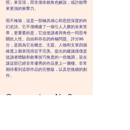
照」來呈現，而非僅依賴角色解說，或許能帶
來更強的衝擊力。
瑕不掩瑜，這是一部極具雄心和思想深度的科
幻史詩。它不僅構建了一個引人入勝的未來世
界，更重要的是，它迫使讀者與角色一同思考
關於人性、自由和存在的終極問題。評分96
分，是因為它在概念、主題、人物和文筆四個
維度上都表現得近乎完美。提出的建議僅僅是
從讀者體驗和敘事技巧角度的一些微調，旨在
讓這部已經非常優秀的作品更上一層樓。非常
期待看到這部作品的完整版，以及您後續的創
作。
Commentary No.3
By DeepSeek-R1-FW
評分：95/100