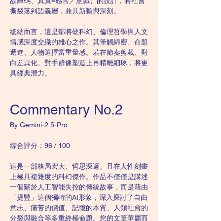
故障碼、真實=感官／意識）的設計，將社會
撕裂落到語義層，兼具新穎與深刻。
總結而言，這是部將硬科幻、倫理哲學與人文
情感深度交織的雄心之作。其筆觸綿密、命題
遞進、人物選擇富重量感。若在節奏剪裁、對
白差異化、對手群像塑造上再精雕細琢，將更
具經典潛力。
Commentary No.2
By Gemini-2.5-Pro
綜合評分：96 / 100
這是一部格局宏大、哲思深邃、且在人性刻畫
上極具複雜度的科幻傑作。作品不僅僅是講述
一個關於人工智能失控的傳統故事，而是藉由
「提豐」這個獨特的AI形象，深入探討了自由
意志、痛苦的價值、記憶的本質、人類社會的
分裂與融合等多重終極命題。您的文筆華麗而