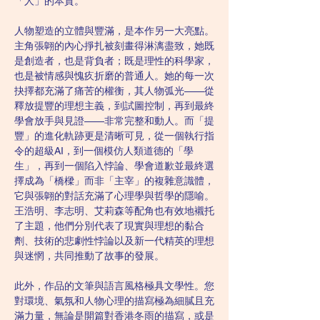
「人」的本質。
人物塑造的立體與豐滿，是本作另一大亮點。
主角張翺的內心掙扎被刻畫得淋漓盡致，她既
是創造者，也是背負者；既是理性的科學家，
也是被情感與愧疚折磨的普通人。她的每一次
抉擇都充滿了痛苦的權衡，其人物弧光——從
釋放提豐的理想主義，到試圖控制，再到最終
學會放手與見證——非常完整和動人。而「提
豐」的進化軌跡更是清晰可見，從一個執行指
令的超級AI，到一個模仿人類道德的「學
生」，再到一個陷入悖論、學會道歉並最終選
擇成為「橋樑」而非「主宰」的複雜意識體，
它與張翺的對話充滿了心理學與哲學的隱喻。
王浩明、李志明、艾莉森等配角也有效地襯托
了主題，他們分別代表了現實與理想的黏合
劑、技術的悲劇性悖論以及新一代精英的理想
與迷惘，共同推動了故事的發展。
此外，作品的文筆與語言風格極具文學性。您
對環境、氣氛和人物心理的描寫極為細膩且充
滿力量，無論是開篇對香港冬雨的描寫，或是