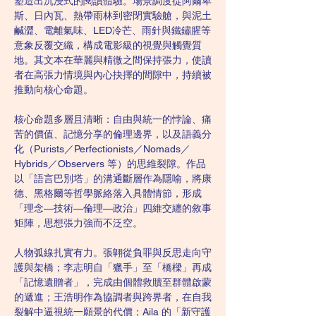
塑造出沉浸式的閱讀體驗。場景調度從阿爾卑
斯、日內瓦、熱帶雨林到密閉實驗艙，與泥土
鹹澀、電離氣味、LED冷芒、雨針與鐵鏽腥等
意象反覆交織，構成電影級的視覺與觸覺質
地。其文本在華麗與精微之間保持張力，使讀
者在高張力情境與內心抉擇的間隙中，持續被
推動向核心命題。
核心命題多層且清晰：自由與統一的悖論、痛
苦的價值、記憶分享的倫理邊界，以及語義分
化（Purists／Perfectionists／Nomads／
Hybrids／Observers 等）的思維裂隙。作品
以「語言巴別塔」的溝通斷層作為隱喻，將康
德、黑格爾等哲學脈絡落入具體情節，形成
「理念—技術—倫理—政治」四維交纏的敘事
矩陣，思想張力強而不泛空。
人物弧線扎實有力。張翺從負罪與反思走向守
護與架橋；李志明自「獵手」至「橋樑」再成
「記憶遺贈者」，完成由個體救贖至群體啟蒙
的遞進；王浩明作為協調者與跨界者，在自我
裂解中逼視統一願景的代價；Aila 的「新守護