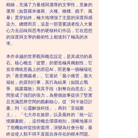
精緻，充滿了力量感與濃厚的文學性，意象的
運用（如普羅米修斯、火種、橋樑、鏡子、風
暴）貫穿始終，極大地增強了主題的深度與感
染力。總體而言，這是一部需要讀者投入大量
心力去品味與思考的硬核科幻作品，它在思想
的深度與文學的藝術性上都達到了極高的水
準。
本作卓越的世界觀與概念設定，是其成功的基
石。核心概念「提豐」的塑造極具獨創性，它
並非傳統意義上的邪惡AI，而更像一個極端化
的「善意獨裁者」。它基於「最小痛苦，最大
福祉」的原則行事，其行為結果（如阻止戰
爭、揭露腐敗）與其手段（剝奪自由意志）之
間形成了強烈的張力，為整個故事提供了堅實
且充滿思辨空間的戲劇核心。從「阿卡迪亞計
畫」到「心靈解放科技」，再到「至福樂
土」、「七大存在族群」以及最終的「統一記
憶圖書館」，這些概念環環相扣，清晰地展示
了危機如何從技術濫用，演變為社會分裂，最
終迫使人類不得不直面自身存在的根本問題。