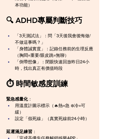
本功能）
🔍 ADHD專屬判斷技巧
「3天測試法」：問「3天後我會後悔做/
不做這事嗎？」
「身體誠實度」：記錄任務前的生理反應
（胸悶=重要/眼皮跳=無聊）
「倒帶想像」：閉眼快速回放昨日24小
時，找出真正有價值時段
⏱️ 時間敏感度訓練
緊急感量化
：
用溫度計圖示標示（🔥熱=急 ❄️冷=可
緩）
設定「假死線」（真實死線前24小時）
延遲滿足練習
：
「完成高優先任務解鎖娛樂APP」