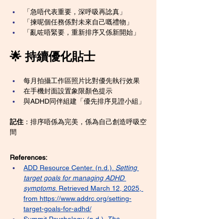
「急唔代表重要，深呼吸再諗真」
「揀呢個任務係對未來自己嘅禮物」
「亂咗唔緊要，重新排序又係新開始」
🌟 持續優化貼士
每月拍攝工作區照片比對優先執行效果
在手機封面設置象限顏色提示
與ADHD同伴組建「優先排序見證小組」
記住
：排序唔係為完美，係為自己創造呼吸空
間
References:
ADD Resource Center. (n.d.). 
Setting 
target goals for managing ADHD 
symptoms
. Retrieved March 12, 2025, 
from
https://www.addrc.org/setting-
target-goals-for-adhd/