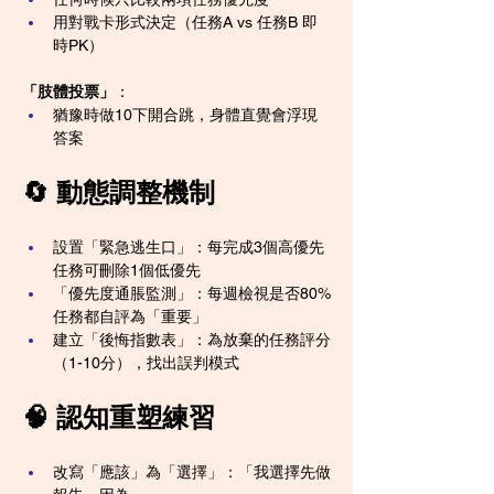
用對戰卡形式決定（任務A vs 任務B 即
時PK）
「肢體投票」
：
猶豫時做10下開合跳，身體直覺會浮現
答案
🔄 動態調整機制
設置「緊急逃生口」：每完成3個高優先
任務可刪除1個低優先
「優先度通脹監測」：每週檢視是否80%
任務都自評為「重要」
建立「後悔指數表」：為放棄的任務評分
（1-10分），找出誤判模式
🧠 認知重塑練習
改寫「應該」為「選擇」：「我選擇先做