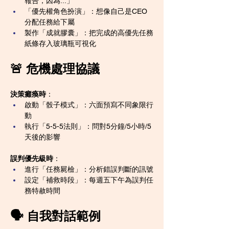
報告，因為...」
「優先權角色扮演」：想像自己是CEO
分配任務給下屬
製作「成就膠囊」：把完成的高優先任務
紙條存入玻璃瓶可視化
🚨 危機處理協議
決策癱瘓時
：
啟動「骰子模式」：六面預寫不同象限行
動
執行「5-5-5法則」：問對5分鐘/5小時/5
天後的影響
誤判優先級時
：
進行「任務屍檢」：分析錯誤判斷的訊號
設定「補救時段」：每週五下午為誤判任
務特赦時間
🗣️ 自我對話範例