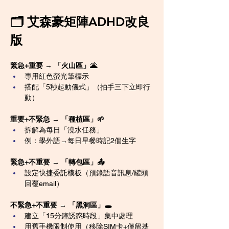
🗂️ 艾森豪矩陣ADHD改良
版
緊急+重要 → 「火山區」🌋
專用紅色螢光筆標示
搭配「5秒起動儀式」（拍手三下立即行
動）
重要+不緊急 → 「種植區」🌱
拆解為每日「澆水任務」
例：學外語→每日早餐時記2個生字
緊急+不重要 → 「轉包區」📤
設定快捷委託模板（預錄語音訊息/罐頭
回覆email）
不緊急+不重要 → 「黑洞區」🕳️
建立「15分鐘誘惑時段」集中處理
用舊手機限制使用（移除SIM卡+僅留基