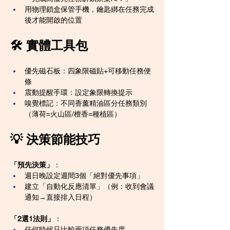
用物理鎖盒保管手機，鑰匙綁在任務完成
後才能開啟的位置
🛠️ 實體工具包
優先磁石板：四象限磁貼+可移動任務便
條
震動提醒手環：設定象限轉換提示
嗅覺標記：不同香薰精油區分任務類別
（薄荷=火山區/檀香=種植區）
💡 決策節能技巧
「預先決策」
：
週日晚設定週間3個「絕對優先事項」
建立「自動化反應清單」（例：收到會議
通知→直接排入日程）
「2選1法則」
：
任何時候只比較兩項任務優先度