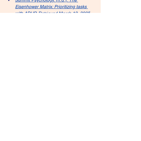
Summit Psychology. (n.d.). 
The 
Eisenhower Matrix: Prioritizing tasks 
with ADHD
. Retrieved March 12, 2025, 
from
https://www.thesummitpsychology.
com/blog/the-eisenhower-matrix-
prioritizing-tasks-with-adhd
Inflow. (n.d.). 
How to use a priority 
matrix to prioritize your tasks (ADHD-
tested!)
. Retrieved March 12, 2025, 
from
https://www.getinflow.io/post/eisen
hower-matrix-adhd-prioritization-hack
ADHD Wise Squirrels. (n.d.). 
Mastering 
ADHD productivity with the Eisenhower 
Matrix: A comprehensive guide
. 
Retrieved March 12, 2025, 
from
https://wisesquirrels.com/articles/
mastering-productivity-with-the-
eisenhower-matrix-a-comprehensive-
guide
Previous