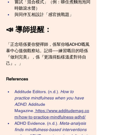
嘗試「混合模式」（例：睇住煮麵泡泡同
時聽滾水聲）
與同伴互相設計「感官挑戰題」
📣 導師提醒：
「正念唔係要你變禪師，係幫你喺ADHD嘅風
暴中心搵個觀察站。記得----練習嘅目的唔係
『做到完美』，係『更識得點樣溫柔對待自
己』。」
References
Additude Editors. (n.d.). 
How to 
practice mindfulness when you have 
ADHD
. Additude 
Magazine.
https://www.additudemag.co
m/how-to-practice-mindfulness-adhd/
ADHD Evidence. (n.d.). 
Meta-analysis 
finds mindfulness-based interventions 