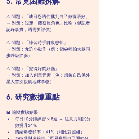
5. 常見困難拆解
⚠️ 問題：「成日忍唔住批判自己做得唔好」
→ 對策：設定「觀察員角色」比喻（似記者
記錄事實，唔需要評價）
⚠️ 問題：「練習時手腳痕想郁」
→ 對策：允許小動作（例：指尖輕拍大腿同
步呼吸節奏）
⚠️ 問題：「覺得好悶好蠢」
→ 對策：加入創意元素（例：想象自己係外
星人首次接觸地球事物）
6. 研究數據重點
📊 追蹤實驗結果：
每日12分鐘練習 × 8週 → 注意力測試分
數提升34%
情緒爆發頻率 ↓ 41%（相比對照組）
79%參與者報告「更易察覺自己開始分