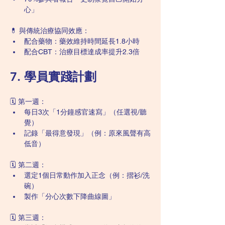
心」
💊 與傳統治療協同效應：
配合藥物：藥效維持時間延長1.8小時
配合CBT：治療目標達成率提升2.3倍
7. 學員實踐計劃
🗓️ 第一週：
每日3次「1分鐘感官速寫」（任選視/聽
覺）
記錄「最得意發現」（例：原來風聲有高
低音）
🗓️ 第二週：
選定1個日常動作加入正念（例：摺衫/洗
碗）
製作「分心次數下降曲線圖」
🗓️ 第三週：