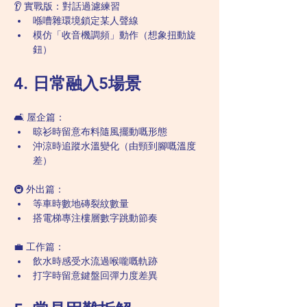
👂 實戰版：對話過濾練習
喺嘈雜環境鎖定某人聲線
模仿「收音機調頻」動作（想象扭動旋
鈕）
4. 日常融入5場景
🛋️ 屋企篇：
晾衫時留意布料隨風擺動嘅形態
沖涼時追蹤水溫變化（由頸到腳嘅溫度
差）
🚇 外出篇：
等車時數地磚裂紋數量
搭電梯專注樓層數字跳動節奏
💼 工作篇：
飲水時感受水流過喉嚨嘅軌跡
打字時留意鍵盤回彈力度差異