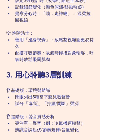
設定2分鐘計時（初學可縮短至30秒）
記錄細節變化（顏色深淺/移動軌跡）
覺察分心時：「哦，走神喇」→ 溫柔拉
回視線
💡 進階貼士：
善用「邊緣視覺」：放鬆凝視範圍更易持
久
配搭呼吸節奏：吸氣時掃描對象輪廓，呼
氣時放鬆眼周肌肉
3. 用心聆聽3層訓練
👂 基礎版：環境聲辨識
閉眼列出5種當下聽見嘅聲音
試分「遠/近」「持續/間斷」聲源
👂 進階版：聲音質感分析
專注單一聲音（例：冷氣機運轉聲）
辨識音調起伏/節奏規律/音量變化