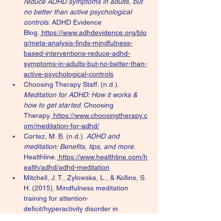
reduce ADHD symptoms in adults, but 
no better than active psychological 
controls
. ADHD Evidence 
Blog.
https://www.adhdevidence.org/blo
g/meta-analysis-finds-mindfulness-
based-interventions-reduce-adhd-
symptoms-in-adults-but-no-better-than-
active-psychological-controls
Choosing Therapy Staff. (n.d.). 
Meditation for ADHD: How it works & 
how to get started
. Choosing 
Therapy.
https://www.choosingtherapy.c
om/meditation-for-adhd/
Cortez, M. B. (n.d.). 
ADHD and 
meditation: Benefits, tips, and more
. 
Healthline.
https://www.healthline.com/h
ealth/adhd/adhd-meditation
Mitchell, J. T., Zylowska, L., & Kollins, S. 
H. (2015). Mindfulness meditation 
training for attention-
deficit/hyperactivity disorder in 
adulthood: Current empirical support, 