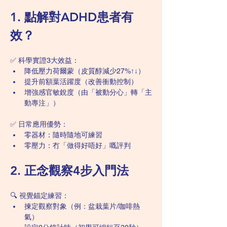
1. 點解對ADHD患者有
效？
✅ 科學實證3大效益：
降低壓力荷爾蒙（皮質醇減少27%↑↓）
提升前額葉活躍度（改善衝動控制）
增強感官敏銳度（由「被動分心」轉「主
動專注」）
✅ 日常應用優勢：
零器材：隨時隨地可練習
零壓力：冇「做得好唔好」嘅評判
2. 正念觀察4步入門法
🔍 視覺錨定練習：
揀定觀察對象（例：盆栽葉片/咖啡熱
氣）