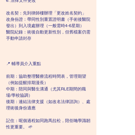
6. 法律文件更改
改名契：先到律師樓辦理「更改姓名契約」
改身份證：帶同性別重置證明書（手術後醫院
發出）到入境處辦理（一般需時4-6星期）
醫院紀錄：術後自動更新性別，但舊檔案仍需
手動申請封存
📍 輔導員介入重點
前期：協助整理醫療流程時間表，管理期望
（例如提醒排期漫長）
中期：陪同與醫生溝通（尤其RLE期間的職
場/學校協調）
後期：連結法律支援（如改名法律諮詢）、處
理術後身份適應
記住：呢個過程如同跑馬拉松，陪佢哋學識韌
性更重要。 🌱