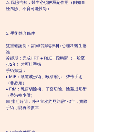
⚠️ 風險告知：醫生必須解釋副作用（例如血
栓風險、不育可能性等）
5. 手術轉介條件
雙重確認制：需同時獲精神科+心理科醫生批
准
冷靜期：完成HRT + RLE一段時間（一般至
少2年）才可排手術
手術類型：
▸ MtF：陰道成形術、喉結縮小、聲帶手術
（非必須）
▸ FtM：乳房切除術、子宮切除、陰莖成形術
（香港較少做）
📅 排期時間：外科首次約見約需1-2年，實際
手術可能再等數年