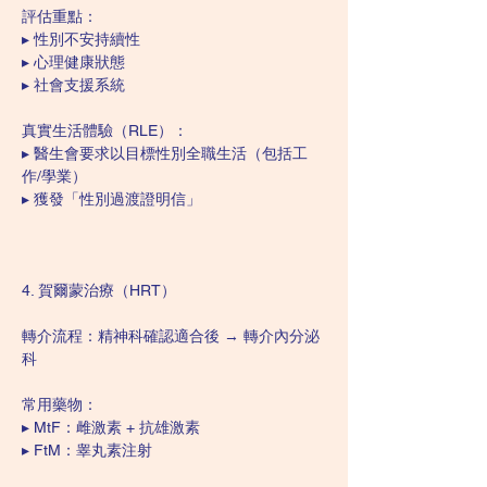
評估重點：
▸ 性別不安持續性
▸ 心理健康狀態
▸ 社會支援系統
真實生活體驗（RLE）：
▸ 醫生會要求以目標性別全職生活（包括工
作/學業）
▸ 獲發「性別過渡證明信」
4. 賀爾蒙治療（HRT）
轉介流程：精神科確認適合後 → 轉介內分泌
科
常用藥物：
▸ MtF：雌激素 + 抗雄激素
▸ FtM：睾丸素注射