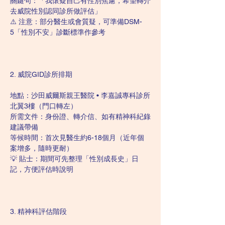
關鍵句：「我懷疑自己有性別焦慮，希望轉介
去威院性別認同診所做評估」
⚠️ 注意：部分醫生或會質疑，可準備DSM-
5「性別不安」診斷標準作參考
2. 威院GID診所排期
地點：沙田威爾斯親王醫院 • 李嘉誠專科診所
北翼3樓（門口轉左）
所需文件：身份證、轉介信、如有精神科紀錄
建議帶備
等候時間：首次見醫生約6-18個月（近年個
案增多，隨時更耐）
💡 貼士：期間可先整理「性別成長史」日
記，方便評估時說明
3. 精神科評估階段