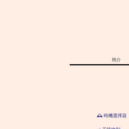
簡介
🕰️ 時機選擇器