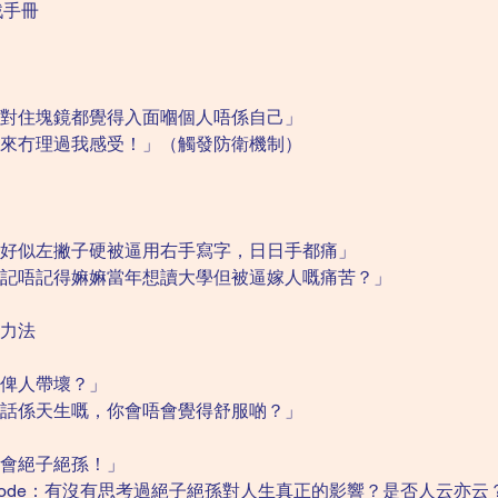
戰手冊
對住塊鏡都覺得入面嗰個人唔係自己」
來冇理過我感受！」（觸發防衛機制）
好似左撇子硬被逼用右手寫字，日日手都痛」
記唔記得嫲嫲當年想讀大學但被逼嫁人嘅痛苦？」
力法
俾人帶壞？」
話係天生嘅，你會唔會覺得舒服啲？」
會絕子絕孫！」
ode：有沒有思考過絕子絕孫對人生真正的影響？是否人云亦云