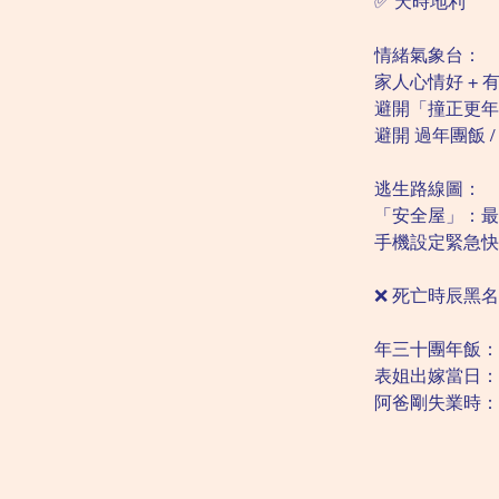
✅ 天時地利
情緒氣象台：
家人心情好 + 
避開「撞正更年
避開 過年團飯 /
逃生路線圖：
「安全屋」：最
手機設定緊急快
❌ 死亡時辰黑
年三十團年飯：
表姐出嫁當日：
阿爸剛失業時：