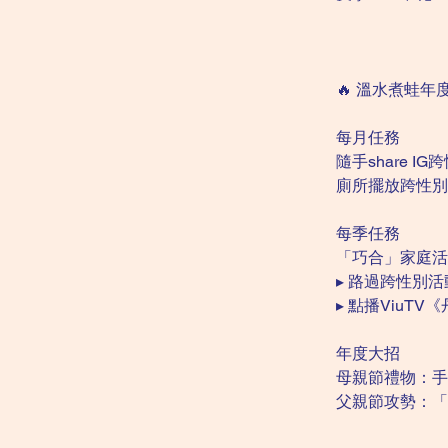
🔥 溫水煮蛙年
每月任務
隨手share 
廁所擺放跨性別
每季任務
「巧合」家庭活
▸ 路過跨性別
▸ 點播ViuT
年度大招
母親節禮物：手
父親節攻勢：「