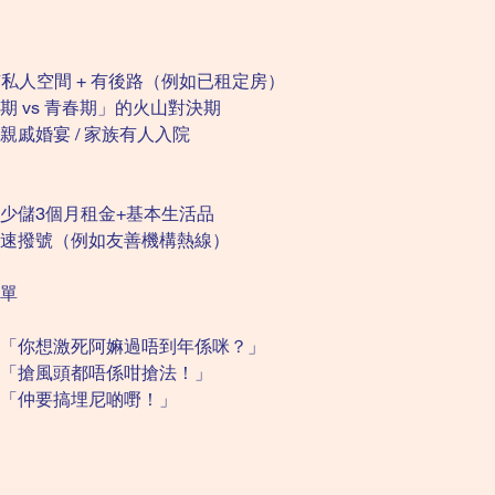
有私人空間 + 有後路（例如已租定房）
期 vs 青春期」的火山對決期
 親戚婚宴 / 家族有人入院
少儲3個月租金+基本生活品
速撥號（例如友善機構熱線）
名單
「你想激死阿嫲過唔到年係咪？」
「搶風頭都唔係咁搶法！」
「仲要搞埋尼啲嘢！」