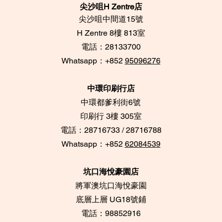
尖沙咀H Zentre店
尖沙咀中間道15號
​H Zentre 8樓 813室
電話：28133700
​Whatsapp：+852
95096276
中環印刷行店
中環都爹利街6號
​印刷行 3樓 305室
電話：28716733 / 28716788
Whatsapp：+852
62084539
坑口海悅豪園店
將軍澳坑口海悅豪園
底層上層 UG18號鋪
​電話：98852916