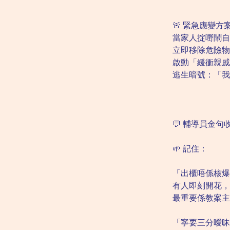
🚨 緊急應變方
當家人掟嘢鬧自
立即移除危險物
啟動「緩衝親戚
逃生暗號：「我
💬 輔導員金句
🌱 記住：
「出櫃唔係核爆
有人即刻開花，
最重要係教案主
「寧要三分曖昧