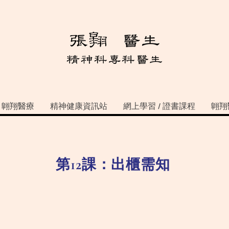
翺翔醫療
精神健康資訊站
網上學習 / 證書課程
翺翔
第12課：出櫃需知