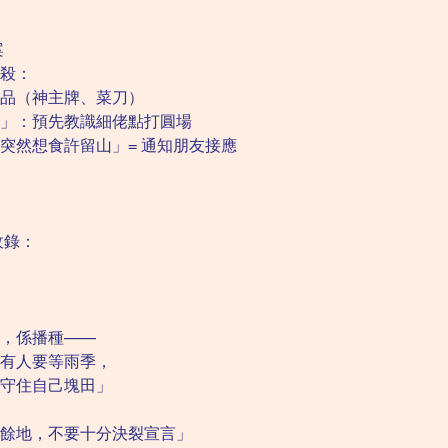
案
殺：
品（神主牌、菜刀）
」：預先教識細佬點打圓場
突然想食許留山」= 通知朋友接應
收錄：
，係播種——
有人要等雨季，
守住自己塊田」
餘地，不要十分決裂宣言」