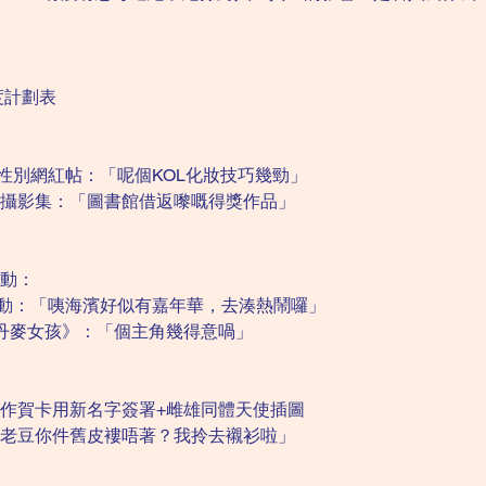
度計劃表
IG跨性別網紅帖：「呢個KOL化妝技巧幾勁」
攝影集：「圖書館借返嚟嘅得獎作品」
動：
活動：「咦海濱好似有嘉年華，去湊熱鬧囉」
V《丹麥女孩》：「個主角幾得意喎」
作賀卡用新名字簽署+雌雄同體天使插圖
老豆你件舊皮褸唔著？我拎去襯衫啦」