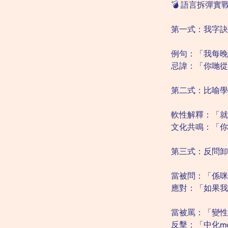
💣 語言拆彈實
第一式：我字訣
例句：「我每晚
忌諱：「你哋從
第二式：比喻學
軟性解釋：「就
文化共鳴：「你
第三式：反問卸
當被問：「係咪
應對：「如果我
當被罵：「變性
反擊：「中化m