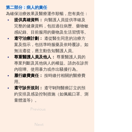
第二部分：病人的責任
為確保治療效果及醫療運作順暢，您有責任：
提供真確資料：
 向醫護人員提供準確及
完整的健康資料，包括過往病歷、藥物敏
感紀錄、目前服用的藥物及生活習慣等。
遵守治療計劃：
 遵從醫生同意的治療方
案及指示，包括準時服藥及依時覆診。如
無法遵從，應主動告知醫護人員。
尊重醫護人員及他人：
 尊重醫護人員的
專業判斷及其他病人的權益。請勿在診所
內喧嘩、使用暴力或作出騷擾行為。
履行繳費責任：
 按時繳付相關的醫療費
用。
遵守診所規則：
 遵守翺翔醫療訂立的預
約安排及感染控制措施（如佩戴口罩、測
量體溫等）。
Previous
Next