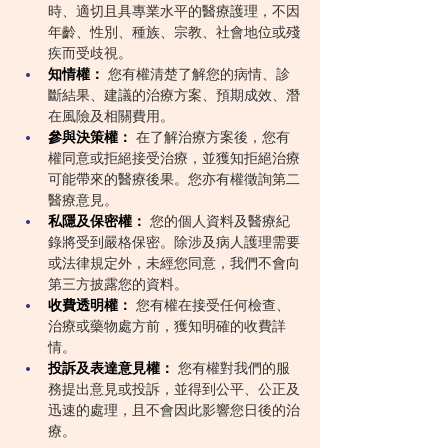
時、適切且具專業水平的醫療護理，不因
年齡、性別、種族、宗教、社會地位或殘
疾而受歧視。
知情權：
 您有權清楚了解您的病情、診
斷結果、建議的治療方案、預期成效、潛
在風險及相關費用。
參與決策權：
 在了解治療方案後，您有
權同意或拒絕接受治療，並獲知拒絕治療
可能帶來的醫療後果。您亦有權徵詢第二
醫療意見。
私隱及保密權：
 您的個人資料及醫療紀
錄將受到嚴格保密。除涉及病人護理需要
或法律規定外，未經您同意，我們不會向
第三方披露您的資料。
收費透明權：
 您有權在接受任何檢查、
治療或藥物處方前，獲知明確的收費詳
情。
投訴及表達意見權：
 您有權對我們的服
務提出意見或投訴，並得到公平、公正及
迅速的處理，且不會因此影響您日後的治
療。