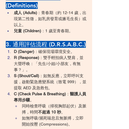
(Definitions)
成人 (Adults)
：青春期（約 12-14 歲，出
現第二性徵，如乳房發育或腋毛生長）或
以上。
兒童 (Children)
：1 歲至青春期。
3. 通用評估流程 (D.R.S.A.B.C.)
D (Danger)
：確保現場環境安全。
R (Response)
：雙手輕拍病人雙肩，並
大聲呼喚：「先生/小姐/小朋友，有無
事？」。
S (Shout/Call)
：如無反應，立即呼叫支
援，啟動緊急應變系統（致電 999），並
提取 AED 及急救包。
C (Check Pulse & Breathing)
：
醫護人員
專用步驟
。
同時檢查呼吸（掃視胸部起伏）及脈
搏，時間
不超過 10 秒
。
如無呼吸/瀕死喘息且無脈搏，立即
開始按壓 (Compressions)。