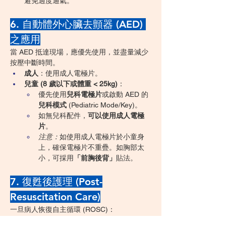
避免過度通氣。
6. 自動體外心臟去顫器 (AED) 
之應用
當 AED 抵達現場，應優先使用，並盡量減少
按壓中斷時間。
成人
：使用成人電極片。
兒童 (8 歲以下或體重 < 25kg)
：
優先使用
兒科電極片
或啟動 AED 的
兒科模式
 (Pediatric Mode/Key)。
如無兒科配件，
可以使用成人電極
片
。
注意：
如使用成人電極片於小童身
上，確保電極片不重疊。如胸部太
小，可採用
「前胸後背」
貼法。
7. 復甦後護理 (Post-
Resuscitation Care)
一旦病人恢復自主循環 (ROSC)：
重新評估
：檢查脈搏、血壓、血氧飽和度