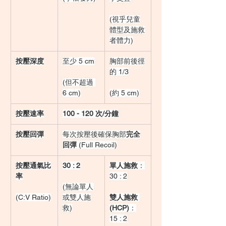
(視乎兒童
體型及施救
者體力)
按壓深度
至少 5 cm
胸部前後徑
的 1/3
(但不超過 
6 cm)
(約 5 cm)
按壓速率
100 - 120 次/分鐘
按壓回彈
每次按壓後確保胸部
完全
回彈
 (Full Recoil)
按壓通氣比
30 : 2
單人施救
：
率
30 : 2
(無論單人
(C:V Ratio)
或雙人施
雙人施救 
救)
(HCP)
：
15 : 2