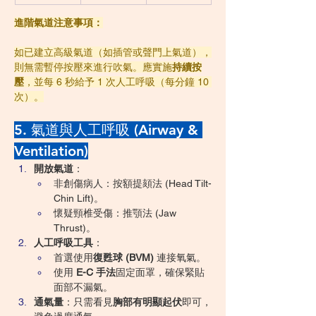
進階氣道注意事項：
如已建立高級氣道（如插管或聲門上氣道），
則無需暫停按壓來進行吹氣。應實施
持續按
壓
，並每 6 秒給予 1 次人工呼吸（每分鐘 10 
次）。
5. 氣道與人工呼吸 (Airway & 
Ventilation)
開放氣道
：
非創傷病人：按額提頦法 (Head Tilt-
Chin Lift)。
懷疑頸椎受傷：推顎法 (Jaw 
Thrust)。
人工呼吸工具
：
首選使用
復甦球 (BVM)
 連接氧氣。
使用 
E-C 手法
固定面罩，確保緊貼
面部不漏氣。
通氣量
：只需看見
胸部有明顯起伏
即可，