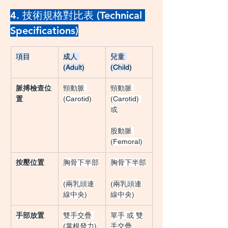
4. 技術規格對比表 (Technical 
Specifications)
項目
成人 
兒童 
(Adult)
(Child)
脈搏檢查位
頸動脈 
頸動脈 
置
(Carotid)
(Carotid) 
或
股動脈 
(Femoral)
按壓位置
胸骨下半部
胸骨下半部
(兩乳頭連
(兩乳頭連
線中央)
線中央)
手部放置
雙手交疊 
單手 或 雙
(掌根發力)
手交疊