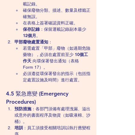
載記錄。
確保廢物分類、描述、數量及標籤正
確無誤。
在表格上簽署確認資料正確。
保存記錄
：保留運載記錄副本最少 
12個月
。
甲部廢物處置通知
：
若需處置「甲部」廢物（如過期危險
藥物），必須在處置前至少 
10個工
作天
 向環保署發出通知（表格 
Form 17）。
必須遵從環保署發出的指示（包括指
定處置設施及時間）進行處置。
4.5 緊急應變 (Emergency 
Procedures)
預防措施
：各部門須備有處理洩漏、溢出
或意外的書面程序及物資（如吸液棉、沙
桶）。
培訓
：員工須接受相關培訓以執行應變程
序。