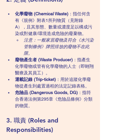
化學廢物 (Chemical Waste)
：指任何含
有《規例》附表1所列物質（見附錄
A），且其形態、數量或濃度足以構成污
染或對健康/環境造成危險的廢棄物。
注意：一般家居廢物及符合《水污染
管制條例》牌照排放的廢物不在此
限。
廢物產生者 (Waste Producer)
：指產生
化學廢物或管有化學廢物的人士（即翺翔
醫療及其員工）。
運載記錄 (Trip-ticket)
：用於追蹤化學廢
物從產生到處置過程的法定記錄表格。
危險品 (Dangerous Goods, DG)
：指符
合香港法例第295章《危險品條例》分類
的物質。
3. 職責 (Roles and 
Responsibilities)