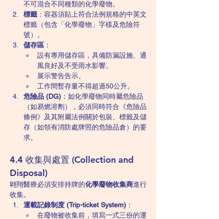
不可混合不同種類的化學廢物。
標籤
：容器須貼上符合法例規格的中英文
標籤（包含「化學廢物」字樣及危險符
號）。
儲存區
：
設有專用儲存區，具備防漏設施、通
風良好及不受雨水影響。
展示警告告示。
工作間暫存量不得超過50公升。
危險品 (DG)
：如化學廢物同時屬危險品
（如易燃溶劑），必須同時符合《危險品
條例》及其附屬法例關於包裝、標籤及儲
存（如領有消防處牌照的危險品倉）的要
求。
4.4 收集與處置 (Collection and 
Disposal)
翺翔醫療必須安排持牌的
化學廢物收集商
進行
收集。
運載記錄制度 (Trip-ticket System)
：
在廢物被收集前，填寫一式三份的運