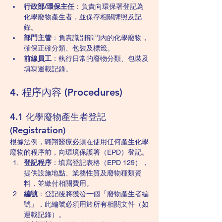
行政部/環保主任
：負責向環保署登記為
化學廢物產生者，並保存相關牌照及記
錄。
部門主管
：負責識別部門內的化學廢物，
確保正確分類、包裝及標籤。
前線員工
：執行日常的廢物分類、包裝及
填寫運載記錄。
4. 程序內容 (Procedures)
4.1 化學廢物產生者登記 
(Registration)
根據法例，翺翔醫療必須在使用任何產生化學
廢物的程序前，向環境保護署（EPD）登記。
登記程序
：填寫登記表格（EPD 129），
提供設施地點、業務性質及廢物種類資
料，並繳付相關費用。
編號
：登記後將獲發一個「廢物產生者編
號」，此編號必須用於所有相關文件（如
運載記錄）。