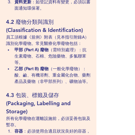
資料更新
：如登記資料有變更，必須以書
面通知環保署。
4.2 廢物分類與識別 
(Classification & Identification)
員工須根據《規例》附表（見本指引附錄A）
識別化學廢物。常見醫療化學廢物包括：
甲部 (Part A) 廢物
（需特別處理）：抗
生素廢物、石棉、危險藥物、多氯聯苯
等。
乙部 (Part B) 廢物
（一般化學廢物）：
酸、鹼、有機溶劑、重金屬化合物、藥劑
產品及藥物（非甲部所列）、礦物油等。
4.3 包裝、標籤及儲存 
(Packaging, Labelling and 
Storage)
所有化學廢物在運離設施前，必須妥善包裝及
暫存。
容器
：必須使用合適且狀況良好的容器，