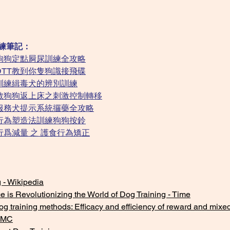
訓練筆記：
---- 狗狗定點屙尿訓練全攻略
--- DTT教到你隻狗識接飛碟
---- 訓練緝毒犬的辨別訓練
---- 教狗狗返上床之刺激控制轉移
---- 服務犬提示系統攞藥全攻略
---- 行為塑造法訓練狗狗按鈴
--- 行爲減量 之 護食行為矯正
 - Wikipedia
 is Revolutionizing the World of Dog Training - Time
g training methods: Efficacy and efficiency of reward and mixed
PMC