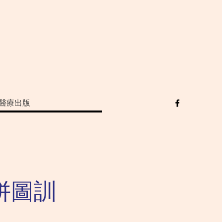
醫療出版
拼圖訓