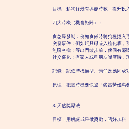
目標：趁狗仔最有興趣時教，提升投
四大時機（機會矩陣）：
食慾爆發期：例如食飯時將狗糧捲入
突發事件：例如玩具碌咗入梳化底，
無聊空檔：等出門散步前，俾個有窿
社交催化：有家人或狗朋友喺度時，
記錄：記低時機類型、狗仔反應同成
原理：把握時機要快過「麥當勞優惠
3. 天然獎勵法
目標：用解謎成果做獎勵，唔好加料