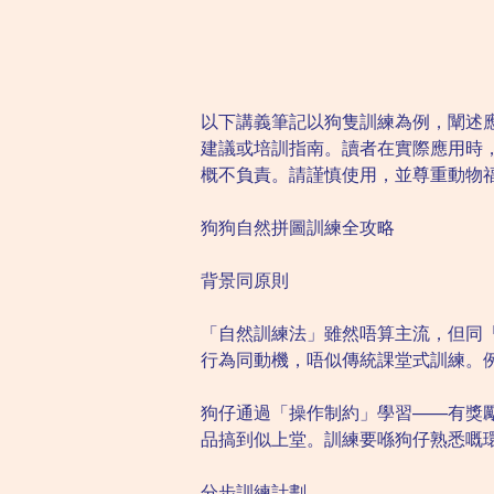
以下講義筆記以狗隻訓練為例，闡述
建議或培訓指南。讀者在實際應用時
概不負責。請謹慎使用，並尊重動物
狗狗自然拼圖訓練全攻略
背景同原則
「自然訓練法」雖然唔算主流，但同
行為同動機，唔似傳統課堂式訓練。
狗仔通過「操作制約」學習——有獎
品搞到似上堂。訓練要喺狗仔熟悉嘅
分步訓練計劃