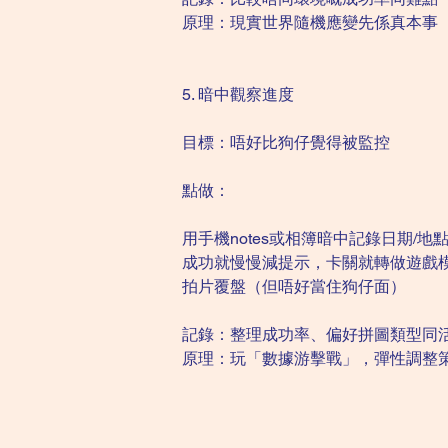
原理：現實世界隨機應變先係真本事
5. 暗中觀察進度
目標：唔好比狗仔覺得被監控
點做：
用手機notes或相簿暗中記錄日期/地點
成功就慢慢減提示，卡關就轉做遊戲
拍片覆盤（但唔好當住狗仔面）
記錄：整理成功率、偏好拼圖類型同
原理：玩「數據游擊戰」，彈性調整