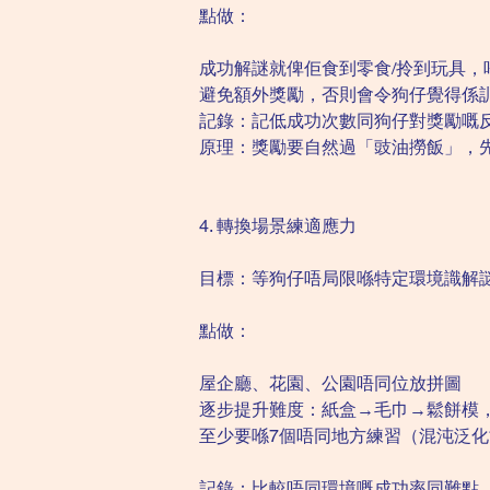
點做：
成功解謎就俾佢食到零食/拎到玩具，
避免額外獎勵，否則會令狗仔覺得係
記錄：記低成功次數同狗仔對獎勵嘅
原理：獎勵要自然過「豉油撈飯」，先
4. 轉換場景練適應力
目標：等狗仔唔局限喺特定環境識解
點做：
屋企廳、花園、公園唔同位放拼圖
逐步提升難度：紙盒→毛巾→鬆餅模
至少要喺7個唔同地方練習（混沌泛
記錄：比較唔同環境嘅成功率同難點