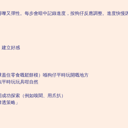
得嚟又彈性。每步會暗中記錄進度，按狗仔反應調整。進度快慢
，建立好感
球蓋住零食嘅鬆餅模）喺狗仔平時玩開嘅地方
似平時玩玩具咁自然
同成功探索（例如嗅聞、用爪扒）
滲透策略」