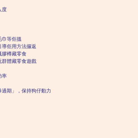
入度
毛巾等佢搵
引導佢用方法攞返
嘅膠樽藏零食
玩群體藏零食遊戲
功率
券過期」，保持狗仔動力