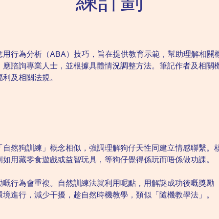
練計劃
應用行為分析（ABA）技巧，旨在提供教育示範，幫助理解相關
，應諮詢專業人士，並根據具體情況調整方法。筆記作者及相關
福利及相關法規。
「自然狗訓練」概念相似，強調理解狗仔天性同建立情感聯繫。
例如用藏零食遊戲或益智玩具，等狗仔覺得係玩而唔係做功課。
勵嘅行為會重複。自然訓練法就利用呢點，用解謎成功後嘅獎勵
環境進行，減少干擾，趁自然時機教學，類似「隨機教學法」。