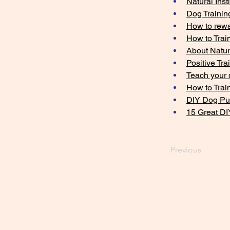
Natural Inst
Dog Trainin
How to rewa
How to Trai
About Natur
Positive Trai
Teach your 
How to Trai
DIY Dog Pu
15 Great D
Previous