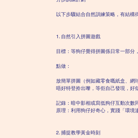
以下步驟結合自然訓練策略，有結構
1. 自然引入拼圖遊戲
目標：等狗仔覺得拼圖係日常一部分
點做：
放簡單拼圖（例如藏零食嘅紙盒、網
唔好特登拎出嚟，等佢自己發現，好
記錄：暗中影相或寫低狗仔互動次數
原理：利用狗仔好奇心，實踐「環境
2. 捕捉教學黃金時刻