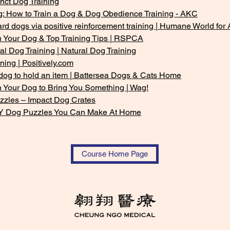
inct Dog Training
g: How to Train a Dog & Dog Obedience Training - AKC
rd dogs via positive reinforcement training | Humane World for
n Your Dog & Top Training Tips | RSPCA
al Dog Training | Natural Dog Training
ning | 
Positively.com
dog to hold an item | Battersea Dogs & Cats Home
n Your Dog to Bring You Something | Wag!
zzles – Impact Dog Crates
IY Dog Puzzles You Can Make At Home
Course Home Page