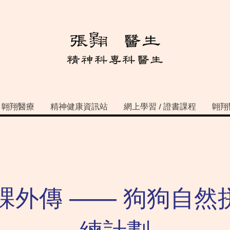
翺翔醫療
精神健康資訊站
網上學習 / 證書課程
翺翔
3課外傳 —— 狗狗自然