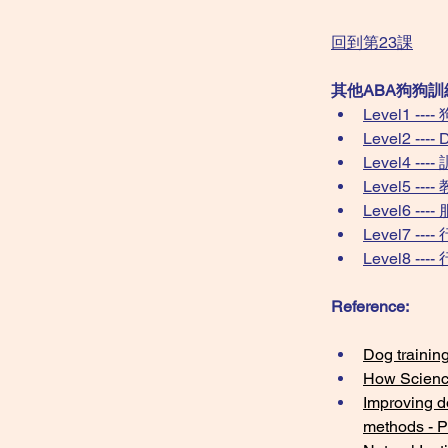
回到第23課
其他ABA狗狗
Level1 
Level2 -
Level4 
Level5 
Level6 
Level7 
Level8 -
Reference:
Dog training
How Science
Improving do
methods - 