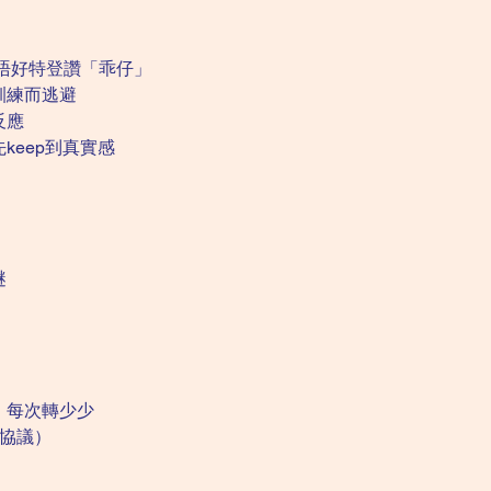
唔好特登讚「乖仔」
訓練而逃避
反應
keep到真實感
謎
，每次轉少少
化協議）