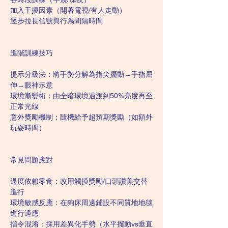
加入干擾因素（開著電視/有人走動）
逐步拉長信號與行為間隔時間
進階訓練技巧
提示分級法：將手勢分解為指尖擺動→手指屈
伸→眼神示意
環境漸變術：由全暗環境過渡到50%亮度再至
正常光線
意外獎勵機制：隨機給予超預期獎勵（如額外
玩耍時間）
常見問題應對
過度依賴零食：改用觸摸獎勵/口頭讚美交替
進行
環境敏感反應：在狗床周邊鋪設不同質地地毯
進行適應
指令混淆：採用差異化手勢（水平擺動vs垂直