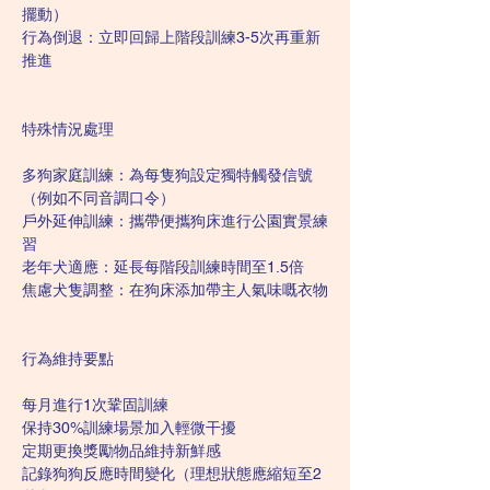
擺動）
行為倒退：立即回歸上階段訓練3-5次再重新
推進
特殊情況處理
多狗家庭訓練：為每隻狗設定獨特觸發信號
（例如不同音調口令）
戶外延伸訓練：攜帶便攜狗床進行公園實景練
習
老年犬適應：延長每階段訓練時間至1.5倍
焦慮犬隻調整：在狗床添加帶主人氣味嘅衣物
行為維持要點
每月進行1次鞏固訓練
保持30%訓練場景加入輕微干擾
定期更換獎勵物品維持新鮮感
記錄狗狗反應時間變化（理想狀態應縮短至2