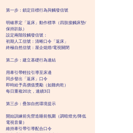
第一步：鎖定目標行為與觸發信號
明確界定「返床」動作標準（四肢接觸床墊/
保持趴臥）
設定兩階段觸發信號：
初期人工信號：清晰口令「返床」
終極自然信號：屋企熄燈/電視關閉
第二步：建立基礎行為連結
用牽引帶輕拉引導至床邊
同步發出「返床」口令
即時給予高價值獎勵（如雞肉乾）
每日重複20次，連續3日
第三步：疊加自然環境提示
開始訓練前先營造睡前氛圍（調暗燈光/降低
電視音量）
維持牽引帶引導配合口令