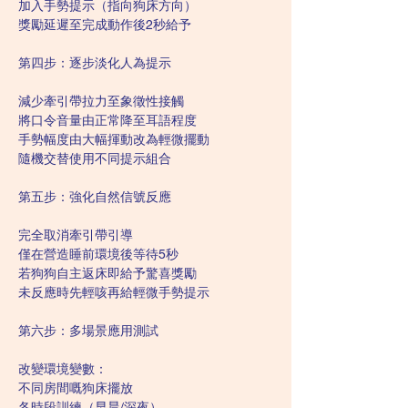
加入手勢提示（指向狗床方向）
獎勵延遲至完成動作後2秒給予
第四步：逐步淡化人為提示
減少牽引帶拉力至象徵性接觸
將口令音量由正常降至耳語程度
手勢幅度由大幅揮動改為輕微擺動
隨機交替使用不同提示組合
第五步：強化自然信號反應
完全取消牽引帶引導
僅在營造睡前環境後等待5秒
若狗狗自主返床即給予驚喜獎勵
未反應時先輕咳再給輕微手勢提示
第六步：多場景應用測試
改變環境變數：
不同房間嘅狗床擺放
各時段訓練（早晨/深夜）