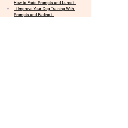
How to Fade Prompts and Lures》
《Improve Your Dog Training With 
Prompts and Fading》
《Using Prompts in Dog Training》
《Six forms of fading for rapid 
progress when teaching and training 
your dog》
《How To Transfer Stimulus Control in 
Dog Training》
《Stimulus Control Transfer in ABA A 
Guide》
《Everything You Wanted to Know 
About Proofing But Were Afraid to 
Ask
》
Previous
Next
Course Home Page