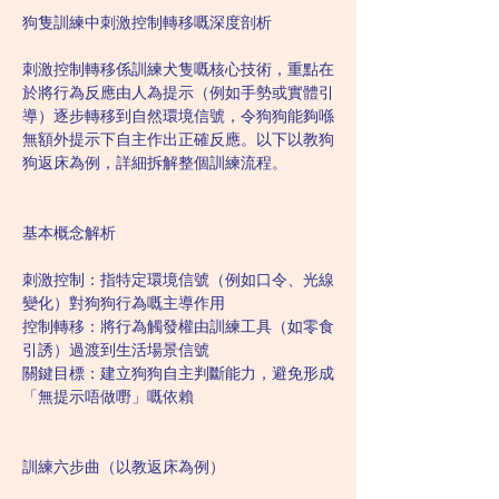
狗隻訓練中刺激控制轉移嘅深度剖析
刺激控制轉移係訓練犬隻嘅核心技術，重點在
於將行為反應由人為提示（例如手勢或實體引
導）逐步轉移到自然環境信號，令狗狗能夠喺
無額外提示下自主作出正確反應。以下以教狗
狗返床為例，詳細拆解整個訓練流程。
基本概念解析
刺激控制：指特定環境信號（例如口令、光線
變化）對狗狗行為嘅主導作用
控制轉移：將行為觸發權由訓練工具（如零食
引誘）過渡到生活場景信號
關鍵目標：建立狗狗自主判斷能力，避免形成
「無提示唔做嘢」嘅依賴
訓練六步曲（以教返床為例）