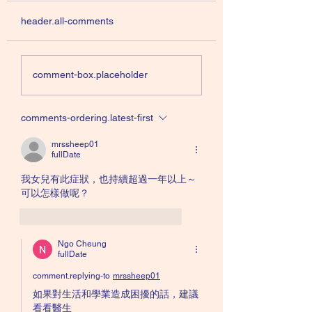
機理
rTMS作為治療抑鬱症甚至
抑鬱症的形成和治療
header.all-comments
是難治性抑鬱症的其中一種
是基於單氨系統假説
方法，對於病人來說，當然
（Monoamine
是個好消息，至少多了一種
hypothesis）：
comment-box.placeholder
治療方式可以選擇。 有些
夠血清素及其他神經
病人不願意吃藥，本來就祇
質，衹要口服抗抑鬱
comments-ordering.latest-first
有心理治療，但現在卻多了
這些物質，抑鬱症症
一個選擇，可以以神經調節
痊癒。 但多年研究
mrssheep01
的方式來治療抑鬱症。在進
現，抑鬱症的形成可
fullDate
行rTMS治療的同時，病人
於其他因素。科學家
我女兒有此症狀，也持續超過一年以上～
還可以選擇吃藥或者不吃
抑鬱症患者的大腦，
可以怎樣做呢？
藥。對比...
位的活動水...
like-button.like
comment.reply
Ngo Cheung
fullDate
comment.replying-to
mrssheep01
如果對生活和學業造成困擾的話，建議
看看醫生