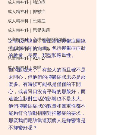
成人精神科｜強迫症
成人精神科｜抑鬱症
成人精神科｜恐懼症
成人精神科｜思覺失調
兒童精神科｜心理健康紙牌遊戲
之前我們說過，醫生診斷抑鬱症圍繞
著四個不同的向度，包括抑鬱症症狀
兒童精神科｜讀寫障礙
的數量、長度、類型和嚴重性。
兒童精神科｜ADHD
成人精神科｜失眠
但問題就來了。有些人的而且確不是
太開心，但他們的抑鬱症狀未必是那
麼多。有時候可能衹是僅僅的不開
心，或者胃口沒有平時的那般好，而
這些症狀對生活的影響也不是太大。
他們抑鬱症症狀的數量和嚴重性都不
能夠符合診斷指南對抑鬱症的要求，
那麼我們應該當這類病人是抑鬱還是
不抑鬱好呢？