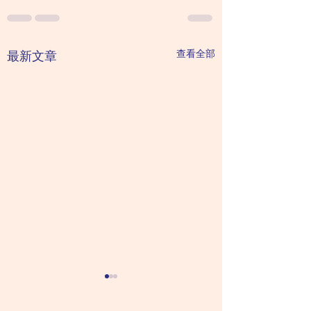
查看全部
最新文章
不用吃藥那麼好？其實
治療抑鬱症未必需
rTMS也有壞處和限制
藥？rTMS治療抑