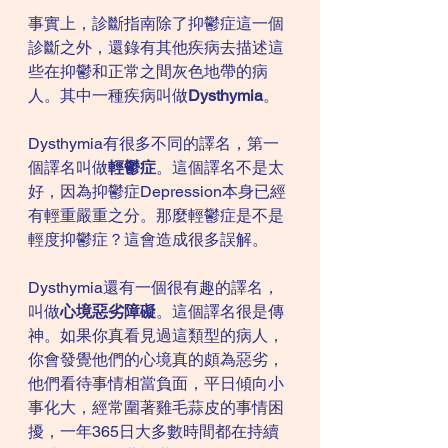
事實上，診斷指南除了抑鬱症這一個
診斷之外，還錄有其他疾病去描述這
些在抑鬱和正常之間灰色地帶的病
人。其中一種疾病叫做
Dysthymia
。
Dysthymia有很多不同的譯名，第一
個譯名叫做
輕鬱症
。這個譯名不是太
好，因為抑鬱症Depression本身已經
有輕重嚴重之分。那麼輕鬱症是不是
輕度抑鬱症？這會造成很多誤解。
Dysthymia還有一個很有趣的譯名，
叫做
心境惡劣障礙
。這個譯名很是傳
神。如果你真看見過這類型的病人，
你會發覺他們的心境真的頗為惡劣，
他們看待事情相當負面，平日傾向小
事化大，經常圍著雞毛蒜皮的事情困
擾，一年365日大多數時間都在持續