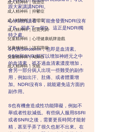
成人精神科｜強迫症
跟大家講講NDRI。
成人精神科｜抑鬱症
成人精神科｜恐懼症
心水清的讀者，可能會發覺NDRI沒有
了S，卻多了一個D。這正是NDRI獨
成人精神科｜思覺失調
特之處。
兒童精神科｜心理健康紙牌遊戲
兒童精神科｜讀寫障礙
S代表Serotonin，也即是血清素。
SSRI和SNRI都可以增加神經元之中
兒童精神科｜ADHD
的血清素，祇不過血清素濃度增加，
成人精神科｜失眠
會另一部分病人出現一些難受的副作
用，例如出汗、肚痛、或者體重增
加。NDRI沒有S，就能避免這方面的
副作用。
S也有機會造成性功能障礙，例如不
舉或者性欲減低。有些病人服用SSRI
或者SNRI之後，需要更長時間才能射
精，甚至乎弄了很久也射不出來。在