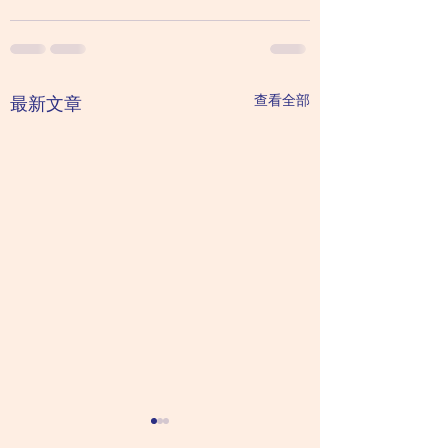
查看全部
最新文章
不用吃藥那麼好？其實
治療抑鬱症未必需