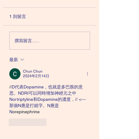
rTMS也有壞處和限制
藥？rTMS治療抑
機理
rTMS作為治療抑鬱症甚至
抑鬱症的形成和治療
1 則留言
是難治性抑鬱症的其中一種
是基於單氨系統假説
方法，對於病人來說，當然
（Monoamine
是個好消息，至少多了一種
hypothesis）：
撰寫留言......
治療方式可以選擇。 有些
夠血清素及其他神經
病人不願意吃藥，本來就祇
質，衹要口服抗抑鬱
最新
有心理治療，但現在卻多了
這些物質，抑鬱症症
一個選擇，可以以神經調節
痊癒。 但多年研究
Chun Chun
的方式來治療抑鬱症。在進
現，抑鬱症的形成可
2024年2月14日
行rTMS治療的同時，病人
於其他因素。科學家
//
D代表Dopamine，也就是多巴胺的意
還可以選擇吃藥或者不吃
抑鬱症患者的大腦，
思。NDRI可以同時增加神經元之中
藥。對比...
位的活動水...
Nortriptyline和Dopamine的濃度，// <---
那個N應是打錯字。N應是 
N
orepinephrine
按讚
回覆