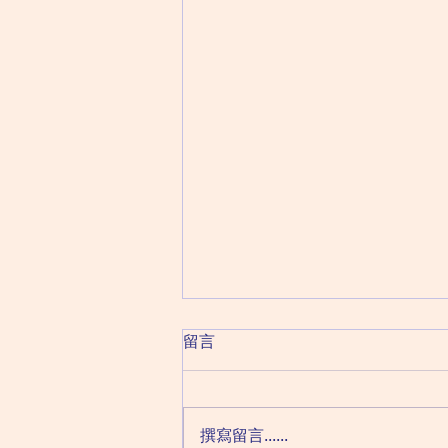
腦磁激rTMS實際上是如何進
留言
行？在治療之前的一次模擬體
驗
rTMS不是藥物，卻是透過磁場轉
換誘導電流，刺激腦部DLPFC，
撰寫留言......
從而舒緩抑鬱症狀。 即使這個過