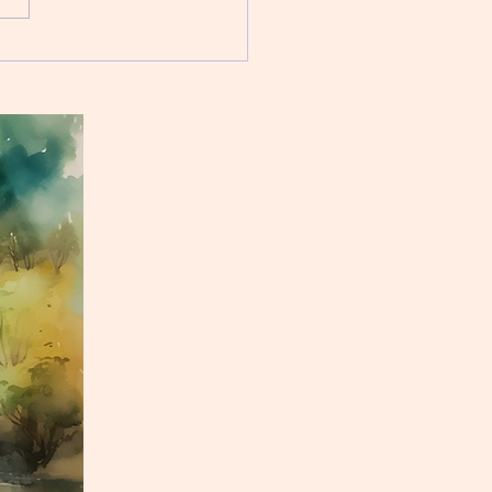
其他神經傳遞物質，衹要口服
鬱藥補上這些物質，抑鬱症症
可痊癒。 但多年研究卻發
抑鬱症的形成可能取決於其他
。科學家發現，抑鬱症患者的
，某些部位的活動水...