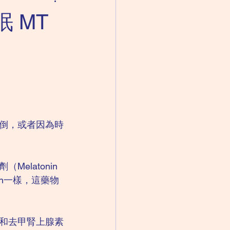
成人精神科｜思覺失調
 MT
失眠
倒，或者因為時
latonin 
nin一樣，這藥物
和去甲腎上腺素