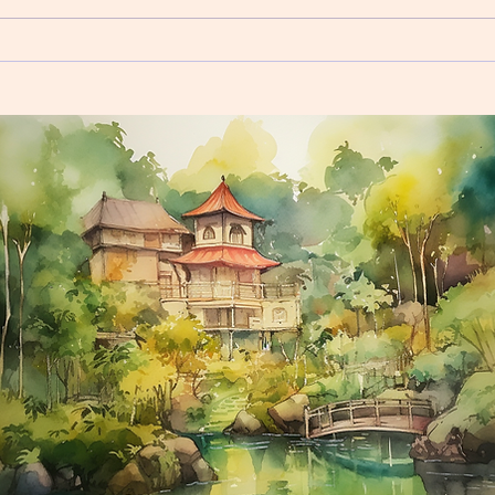
了一種治療方式可以選擇。 有些
素及
病人不願意吃藥，本來就祇有心理
抗抑
治療，但現在卻多了一個選擇，可
狀便
以以神經調節的方式來治療抑鬱
現，
症。在進行rTMS治療的同時，病
因素
人還可以選擇吃藥或者不吃藥。對
大腦
比...