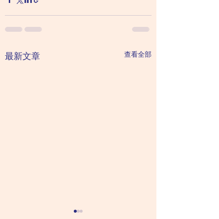
查看全部
最新文章
精神分裂症患者也有妄
什麼年紀的人容易