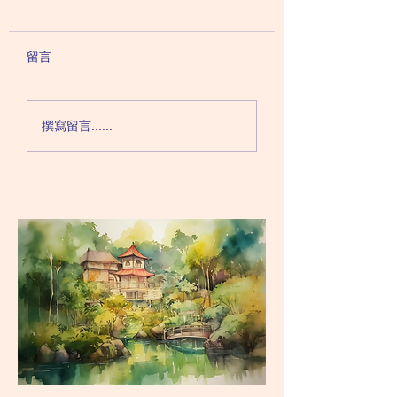
想！兩者如何區分？
妄想症？這個病由
抑或生理所促成？
精神分裂症
妄想症是一個非常罕
留言
（Schizophrenia）的患者
病，甚至乎比精神分
雖然也有妄想症狀，但著實
罕見，每個人的一生
跟妄想症（Delusional
0.02%機會患上妄
撰寫留言......
disorder）患者分別頗大。
妄想症看似十分罕見
精神分裂症患者除了妄想之
想性病人一般相當穩
外，一般人會出現其他的活
必會出現暴力或危害
性症狀（Positive
行為。他們不會認為
symptoms），包括幻聽幻
想法不對，所以在非
覺等等，患者會在沒人在場
絕對不會求醫，這也
的情況下聽...
病人在統計上比例極
因。...