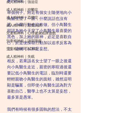
服的程度。
成人精神科｜強迫症
成人精神科｜抑鬱症
舉個例子。附近有個女士隨便地向小
成人精神科｜恐懼症
鳥醫生望了一眼，什麼說話也沒有
講，什麼行動也沒有做。但小鳥醫生
成人精神科｜思覺失調
卻認為她今天穿了小鳥醫生最喜愛的
兒童精神科｜心理健康紙牌遊戲
黑色，加上她的眼神，必定是喜歡自
兒童精神科｜讀寫障礙
己，於是便採取行動加以追求反客為
主。這就可以算是妄想。
兒童精神科｜ADHD
成人精神科｜失眠
相反，若果該名女士望了一眼之後還
向小鳥醫生走近，親密的寒暄過後還
要記低小鳥醫生的電話，臨別時還要
輕輕親吻小鳥醫生的面頰，雖然這明
顯是騙案，但即使小鳥醫生認為對方
喜歡自己，醫學上也不太算是妄想，
最多算是愚笨。
我們有時候有很多固執的想法，不太