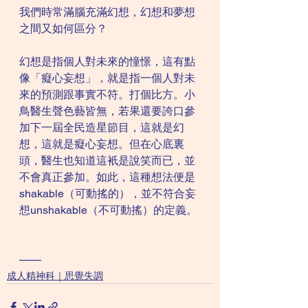
我們時常滿腦充滿幻想，幻想和夢想
之間又如何區分？
幻想是指個人對未來的憧憬，這有點
像「癡心妄想」，就是指一個人對未
來的預測跟事實不符。打個比方。小
鳥醫生聲色藝皆無，若果還要誇口參
加下一屆全民造星節目，這就是幻
想，這就是癡心妄想。但在心底裏
頭，醫生也知道這衹是說笑而已，並
不會真正參加。如此，這種想法便是
shakable（可動搖的），並不符合妄
想unshakable（不可動搖）的定義。
——
成人精神科｜思覺失調