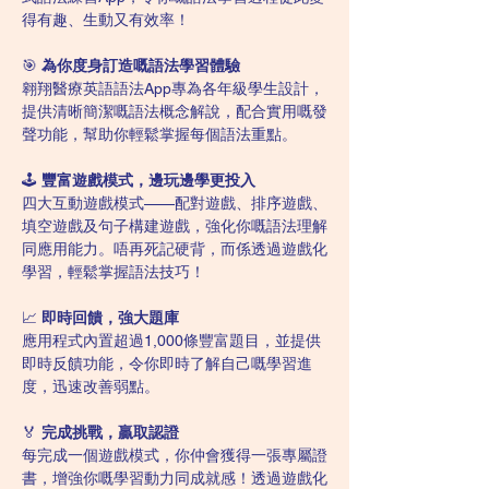
得有趣、生動又有效率！
🎯 
為你度身訂造嘅語法學習體驗
翱翔醫療英語語法App專為各年級學生設計，
提供清晰簡潔嘅語法概念解說，配合實用嘅發
聲功能，幫助你輕鬆掌握每個語法重點。
🕹️ 
豐富遊戲模式，邊玩邊學更投入
四大互動遊戲模式——配對遊戲、排序遊戲、
填空遊戲及句子構建遊戲，強化你嘅語法理解
同應用能力。唔再死記硬背，而係透過遊戲化
學習，輕鬆掌握語法技巧！
📈 
即時回饋，強大題庫
應用程式內置超過1,000條豐富題目，並提供
即時反饋功能，令你即時了解自己嘅學習進
度，迅速改善弱點。
🏅 
完成挑戰，贏取認證
每完成一個遊戲模式，你仲會獲得一張專屬證
書，增強你嘅學習動力同成就感！透過遊戲化